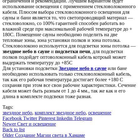
ограничения и рекомендации. Лучшим вариантом будет
использование освещения с применением стекловолоконного
кабеля. Плюсом выбора стекловолоконного освещения для
сауны и бани является то, что светопроводящий материал —
стекловолокно, со 100% гарантией способен работать во
влажной среде при максимальной рабочей температуре до +
180С. Помещение сауны необходимо поделить на две
тепловые зоны, зона установки полков и зона потолка.
Стекловолоконо используется для подсветки зоны потолка —
звездное небо в сауне
и
подсветки печи
, для подсветки
полков подойдет оптоволоконный кабель котроый может
выдержать температуру до +85С
Для установки подсветки
Звездное небо в сауне
или бане
необходимо использовать только стекловолоконный кабель,
так как его рабочая температура достигает более +180 С
сохраняя при этом все свои рабочие характеристики. Сечение
кабеля может быть разным от 1 до 4 мм., так же как и его
длина в комплекте подсвеки тоже разная.
Tags:
звездное небо
,
комплект звездное небо
,
освещение
Facebook
Twitter
Pinterest
linkedin
Telegram
Newer
Свет и освещение
Back to list
Older
Создание Магии света в Хамаме