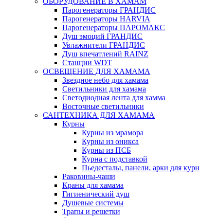
ОБОРУДОВАНИЕ В ХАМАМ
Парогенераторы ГРАНДИС
Парогенераторы HARVIA
Парогенераторы ПАРОМАКС
Душ эмоций ГРАНДИС
Увлажнители ГРАНДИС
Душ впечатлений RAINZ
Станции WDT
ОСВЕЩЕНИЕ ДЛЯ ХАМАМА
Звездное небо для хамама
Светильники для хамама
Светодиодная лента для хамма
Восточные светильники
САНТЕХНИКА ДЛЯ ХАМАМА
Курны
Курны из мрамора
Курны из оникса
Курны из ПСБ
Курна с подставкой
Пьедесталы, панели, арки для курн
Раковины-чаши
Краны для хамама
Гигиенический душ
Душевые системы
Трапы и решетки