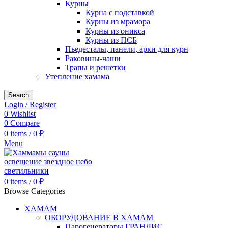
Курны
Курна с подставкой
Курны из мрамора
Курны из оникса
Курны из ПСБ
Пьедесталы, панели, арки для курн
Раковины-чаши
Трапы и решетки
Утепление хамама
Search
Login / Register
0
Wishlist
0
Compare
0
items
/
0
₽
Menu
0
items
/
0
₽
Browse Categories
ХАМАМ
ОБОРУДОВАНИЕ В ХАМАМ
Парогенераторы ГРАНДИС