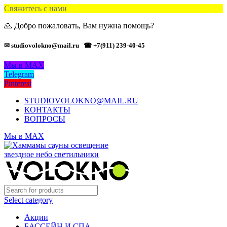
Свяжитесь с нами
🙏 Добро пожаловать, Вам нужна помощь?
✉ studiovolokno@mail.ru
☎ +7(911) 239-40-45
Мы в MAX
Telegram
Pinterest
STUDIOVOLOKNO@MAIL.RU
КОНТАКТЫ
ВОПРОСЫ
Мы в MAX
Select category
Акции
БАССЕЙН И СПА