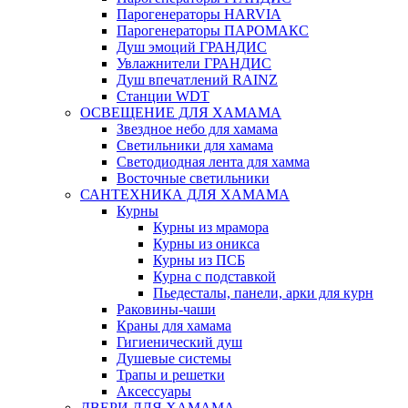
Парогенераторы HARVIA
Парогенераторы ПАРОМАКС
Душ эмоций ГРАНДИС
Увлажнители ГРАНДИС
Душ впечатлений RAINZ
Станции WDT
ОСВЕЩЕНИЕ ДЛЯ ХАМАМА
Звездное небо для хамама
Светильники для хамама
Светодиодная лента для хамма
Восточные светильники
САНТЕХНИКА ДЛЯ ХАМАМА
Курны
Курны из мрамора
Курны из оникса
Курны из ПСБ
Курна с подставкой
Пьедесталы, панели, арки для курн
Раковины-чаши
Краны для хамама
Гигиенический душ
Душевые системы
Трапы и решетки
Аксессуары
ДВЕРИ ДЛЯ ХАМАМА