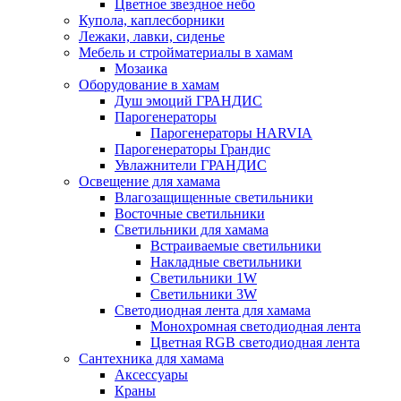
Цветное звездное небо
Купола, каплесборники
Лежаки, лавки, сиденье
Мебель и стройматериалы в хамам
Мозаика
Оборудование в хамам
Душ эмоций ГРАНДИС
Парогенераторы
Парогенераторы HARVIA
Парогенераторы Грандис
Увлажнители ГРАНДИС
Освещение для хамама
Влагозащищенные светильники
Восточные светильники
Светильники для хамама
Встраиваемые светильники
Накладные светильники
Светильники 1W
Светильники 3W
Светодиодная лента для хамама
Монохромная светодиодная лента
Цветная RGB светодиодная лента
Сантехника для хамама
Аксессуары
Краны