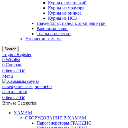
Курна с подставкой
Курны из мрамора
Курны из оникса
Курны из ПСБ
Пьедесталы, панели, арки для курн
Раковины-чаши
Трапы и решетки
Утепление хамама
Search
Login / Register
0
Wishlist
0
Compare
0
items
/
0
₽
Menu
0
items
/
0
₽
Browse Categories
ХАМАМ
ОБОРУДОВАНИЕ В ХАМАМ
Парогенераторы ГРАНДИС