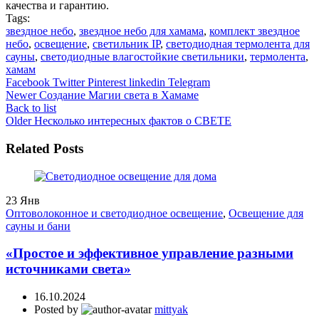
качества и гарантию.
Tags:
звездное небо
,
звездное небо для хамама
,
комплект звездное
небо
,
освещение
,
светильник IP
,
светодиодная термолента для
сауны
,
светодиодные влагостойкие светильники
,
термолента
,
хамам
Facebook
Twitter
Pinterest
linkedin
Telegram
Newer
Создание Магии света в Хамаме
Back to list
Older
Несколько интересных фактов о СВЕТЕ
Related Posts
23
Янв
Оптоволоконное и светодиодное освещение
,
Освещение для
сауны и бани
«Простое и эффективное управление разными
источниками света»
16.10.2024
Posted by
mittyak