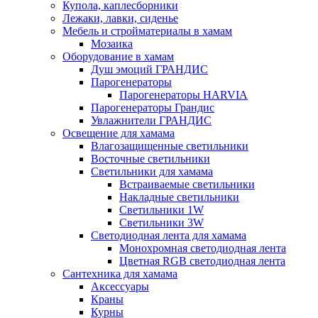
Купола, каплесборники
Лежаки, лавки, сиденье
Мебель и стройматериалы в хамам
Мозаика
Оборудование в хамам
Душ эмоций ГРАНДИС
Парогенераторы
Парогенераторы HARVIA
Парогенераторы Грандис
Увлажнители ГРАНДИС
Освещение для хамама
Влагозащищенные светильники
Восточные светильники
Светильники для хамама
Встраиваемые светильники
Накладные светильники
Светильники 1W
Светильники 3W
Светодиодная лента для хамама
Монохромная светодиодная лента
Цветная RGB светодиодная лента
Сантехника для хамама
Аксессуары
Краны
Курны