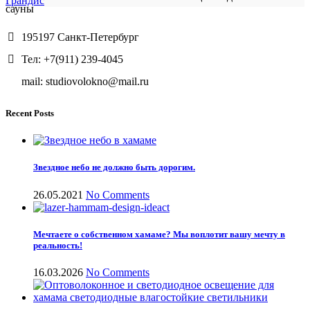
Грандис
сауны
195197 Санкт-Петербург
Тел: +7(911) 239-4045
mail: studiovolokno@mail.ru
Recent Posts
Звездное небо не должно быть дорогим.
26.05.2021
No Comments
Мечтаете о собственном хамаме? Мы воплотит вашу мечту в
реальность!
16.03.2026
No Comments