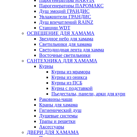
Парогенераторы HARVIA
Парогенераторы ПАРОМАКС
Душ эмоций ГРАНДИС
Увлажнители ГРАНДИС
Душ впечатлений RAINZ
Станции WDT
ОСВЕЩЕНИЕ ДЛЯ ХАМАМА
Звездное небо для хамама
Светильники для хамама
Светодиодная лента для хамма
Восточные светильники
САНТЕХНИКА ДЛЯ ХАМАМА
Курны
Курны из мрамора
Курны из оникса
Курны из ПСБ
Курна с подставкой
Пьедесталы, панели, арки для курн
Раковины-чаши
Краны для хамама
Гигиенический душ
Душевые системы
Трапы и решетки
Аксессуары
ДВЕРИ ДЛЯ ХАМАМА