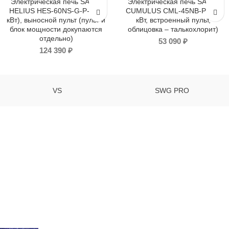
Электрическая печь SAWO
Электрическая печь SAWO
HELIUS HES-60NS-G-P-C (6
CUMULUS CML-45NB-P (4,5
кВт), выносной пульт (пульт и
кВт, встроенный пульт,
блок мощности докупаются
облицовка – талькохлорит)
отдельно)
53 090
₽
124 390
₽
VS
SWG PRO
Компания "VOLOKNOSTUDIO" - освещение для хамама и сауны
195197 Санкт-Петербург
Тел: +7(911) 239-4045
mail: studiovolokno@mail.ru
RECENT POSTS