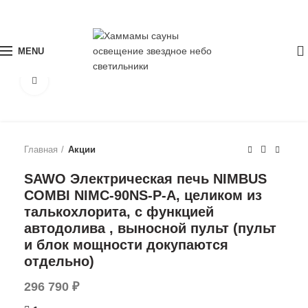
МЫ В MAX
0
MENU
Click to enlarge
Главная
Акции
SAWO Электрическая печь NIMBUS
COMBI NIMC-90NS-P-A, целиком из
талькохлорита, с функцией
автодолива , выносной пульт (пульт
и блок мощности докупаются
отдельно)
296 790
₽