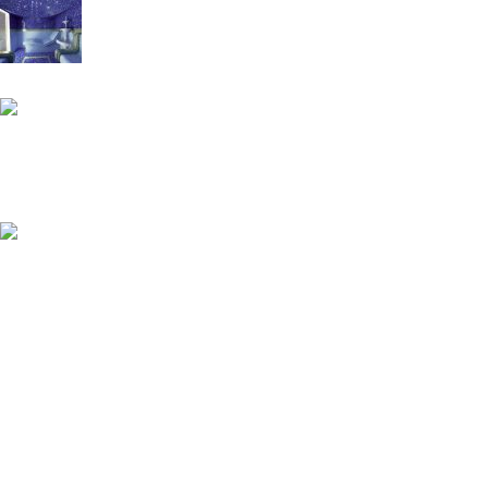
Звездное небо не должно быть дорогим.
26.05.2021
No Comments
Мечтаете о собственном хамаме?
Мы воплотит вашу мечту в
реальность!
16.03.2026
No Comments
Звездное небо для хамама
15.10.2024
No Comments
Правила продажи
Политика конфиденциальности
ВОПРОС-ОТВЕТ