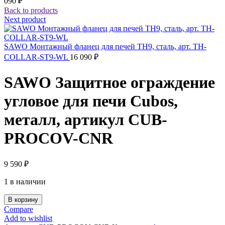
090
₽
Back to products
Next product
SAWO Монтажный фланец для печей TH9, сталь, арт. TH-
COLLAR-ST9-WL
16 090
₽
SAWO Защитное ограждение
угловое для печи Cubos,
металл, артикул CUB-
PROCOV-CNR
9 590
₽
1 в наличии
В корзину
Compare
Add to wishlist