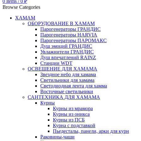
0
items
/
0
₽
Browse Categories
ХАМАМ
ОБОРУДОВАНИЕ В ХАМАМ
Парогенераторы ГРАНДИС
Парогенераторы HARVIA
Парогенераторы ПАРОМАКС
Душ эмоций ГРАНДИС
Увлажнители ГРАНДИС
Душ впечатлений RAINZ
Станции WDT
ОСВЕЩЕНИЕ ДЛЯ ХАМАМА
Звездное небо для хамама
Светильники для хамама
Светодиодная лента для хамма
Восточные светильники
САНТЕХНИКА ДЛЯ ХАМАМА
Курны
Курны из мрамора
Курны из оникса
Курны из ПСБ
Курна с подставкой
Пьедесталы, панели, арки для курн
Раковины-чаши