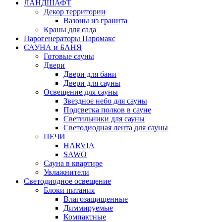
ЛАНДШАФТ
Декор территории
Вазоны из гранита
Краны для сада
Парогенераторы Паромакс
САУНА и БАНЯ
Готовые сауны
Двери
Двери для бани
Двери для сауны
Освещение для сауны
Звездное небо для сауны
Подсветка полков в сауне
Светильники для сауны
Светодиодная лента для сауны
ПЕЧИ
HARVIA
SAWO
Сауна в квартире
Увлажнители
Светодиодное освещение
Блоки питания
Влагозащищенные
Диммируемые
Компактные