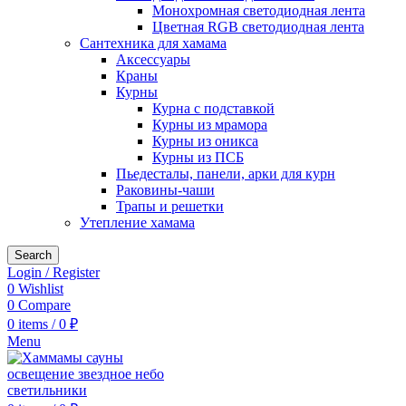
Монохромная светодиодная лента
Цветная RGB светодиодная лента
Сантехника для хамама
Аксессуары
Краны
Курны
Курна с подставкой
Курны из мрамора
Курны из оникса
Курны из ПСБ
Пьедесталы, панели, арки для курн
Раковины-чаши
Трапы и решетки
Утепление хамама
Search
Login / Register
0
Wishlist
0
Compare
0
items
/
0
₽
Menu