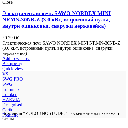
Close
Электрическая печь SAWO NORDEX MINI
NRMN-30NB-Z (3,0 кВт, встроенный пульт,
внутри оцинковка, снаружи нержавейка)
26 790
₽
Электрическая печь SAWO NORDEX MINI NRMN-30NB-Z
(3,0 кВт, встроенный пульт, внутри оцинковка, снаружи
нержавейка)
Add to wishlist
В корзину
Quick view
VS
SWG PRO
SWG
Lummina
Lumker
HARVIA
DesignLed
Cariitti
Компания "VOLOKNOSTUDIO" - освещение для хамама и
Грандис
сауны