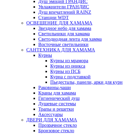
Душ эмоций ГРАНДИС
Увлажнители ГРАНДИС
Душ впечатлений RAINZ
Станции WDT
ОСВЕЩЕНИЕ ДЛЯ ХАМАМА
Звездное небо для хамама
Светильники для хамама
Светодиодная лента для хамма
Восточные светильники
САНТЕХНИКА ДЛЯ ХАМАМА
Курны
Курны из мрамора
Курны из оникса
Курны из ПСБ
Курна с подставкой
Пьедесталы, панели, арки для курн
Раковины-чаши
Краны для хамама
Гигиенический душ
Душевые системы
Трапы и решетки
Аксессуары
ДВЕРИ ДЛЯ ХАМАМА
Прозрачное стекло
Бронзовое стекло