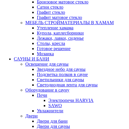
Бронзовое матовое стекло
Сатин стекло
Графит стекло
Графит матовое стекло
МЕБЕЛЬ СТРОЙМАТЕРИАЛЫ В ХАМАМ
Утепление хамама
Купола, каплесборники
Лежаки, лавки, сиденье
Столы, кресла
Готовое решение
Мозаика
САУНЫ И БАНИ
Освещение для сауны
Звездное небо для сауны
Подсветка полков в сауне
Светильники для сауны
Светодиодная лента для сауны
Оборудование в сауну
Печи
Электропечи HARVIA
SAWO
Увлажнители
Двери
Двери для бани
Двери для сауны