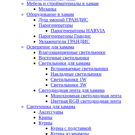
Мебель и стройматериалы в хамам
Мозаика
Оборудование в хамам
Душ эмоций ГРАНДИС
Парогенераторы
Парогенераторы HARVIA
Парогенераторы Грандис
Увлажнители ГРАНДИС
Освещение для хамама
Влагозащищенные светильники
Восточные светильники
Светильники для хамама
Встраиваемые светильники
Накладные светильники
Светильники 1W
Светильники 3W
Светодиодная лента для хамама
Монохромная светодиодная лента
Цветная RGB светодиодная лента
Сантехника для хамама
Аксессуары
Краны
Курны
Курна с подставкой
Курны из мрамора