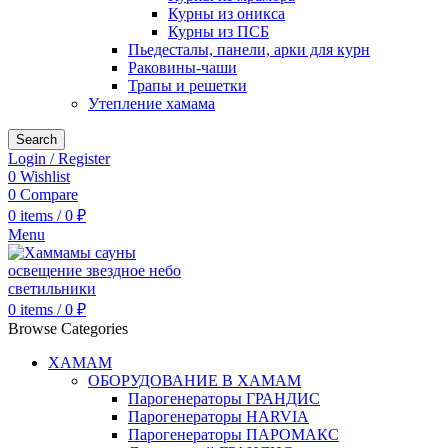
Курны из оникса
Курны из ПСБ
Пьедесталы, панели, арки для курн
Раковины-чаши
Трапы и решетки
Утепление хамама
Search
Login / Register
0
Wishlist
0
Compare
0
items
/
0
₽
Menu
0
items
/
0
₽
Browse Categories
ХАМАМ
ОБОРУДОВАНИЕ В ХАМАМ
Парогенераторы ГРАНДИС
Парогенераторы HARVIA
Парогенераторы ПАРОМАКС