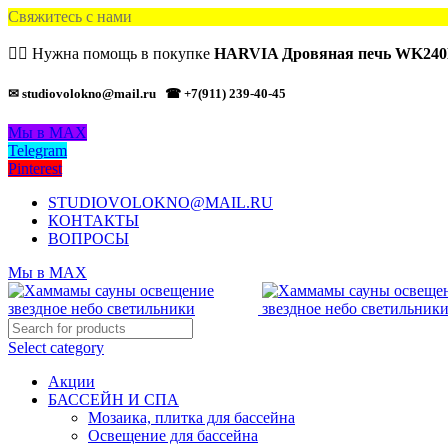
Свяжитесь с нами
🙋‍♂️ Нужна помощь в покупке
HARVIA Дровяная печь WK240
✉ studiovolokno@mail.ru
☎ +7(911) 239-40-45
Мы в MAX
Telegram
Pinterest
STUDIOVOLOKNO@MAIL.RU
КОНТАКТЫ
ВОПРОСЫ
Мы в MAX
Select category
Акции
БАССЕЙН И СПА
Мозаика, плитка для бассейна
Освещение для бассейна