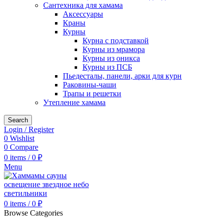
Сантехника для хамама
Аксессуары
Краны
Курны
Курна с подставкой
Курны из мрамора
Курны из оникса
Курны из ПСБ
Пьедесталы, панели, арки для курн
Раковины-чаши
Трапы и решетки
Утепление хамама
Search
Login / Register
0
Wishlist
0
Compare
0
items
/
0
₽
Menu
0
items
/
0
₽
Browse Categories