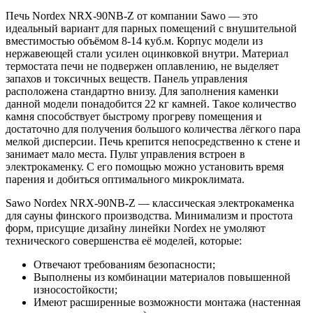
Печь Nordex NRX-90NB-Z от компании Sawo — это
идеальный вариант для парных помещений с внушительной
вместимостью объёмом 8-14 куб.м. Корпус модели из
нержавеющей стали усилен оцинковкой внутри. Материал
термостата печи не подвержен оплавлению, не выделяет
запахов и токсичных веществ. Панель управления
расположена стандартно внизу. Для заполнения каменки
данной модели понадобится 22 кг камней. Такое количество
камня способствует быстрому прогреву помещения и
достаточно для получения большого количества лёгкого пара
мелкой дисперсии. Печь крепится непосредственно к стене и
занимает мало места. Пульт управления встроен в
электрокаменку. С его помощью можно установить время
парения и добиться оптимального микроклимата.
Sawo Nordex NRX-90NB-Z — классическая электрокаменка
для сауны финского производства. Минимализм и простота
форм, присущие дизайну линейки Nordex не умоляют
технического совершенства её моделей, которые:
Отвечают требованиям безопасности;
Выполнены из комбинации материалов повышенной
износостойкости;
Имеют расширенные возможности монтажа (настенная