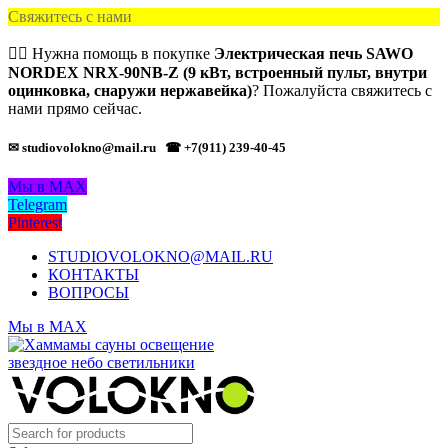
Свяжитесь с нами
🙋‍♂️ Нужна помощь в покупке
Электрическая печь SAWO
NORDEX NRX-90NB-Z (9 кВт, встроенный пульт, внутри
оцинковка, снаружи нержавейка)
? Пожалуйста свяжитесь с
нами прямо сейчас.
✉ studiovolokno@mail.ru
☎ +7(911) 239-40-45
Мы в MAX
Telegram
Pinterest
STUDIOVOLOKNO@MAIL.RU
КОНТАКТЫ
ВОПРОСЫ
Мы в MAX