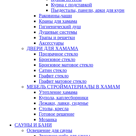
Курна с подставкой
Пьедесталы, панели, арки для курн
Раковины-чаши
Краны для хамама
Гигиенический душ
Душевые системы
Трапы и решетки
Аксессуары
ДВЕРИ ДЛЯ ХАМАМА
Прозрачное стекло
Бронзовое стекло
Бронзовое матовое стекло
Сатин стекло
Графит стекло
Графит матовое стекло
МЕБЕЛЬ СТРОЙМАТЕРИАЛЫ В ХАМАМ
Утепление хамама
Купола, каплесборники
Лежаки, лавки, сиденье
Столы, кресла
Готовое решение
Мозаика
САУНЫ И БАНИ
Освещение для сауны
Звездное небо для сауны