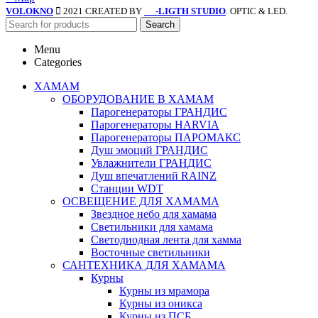
VOLOKNO
2021 CREATED BY
-LIGTH STUDIO
. OPTIC & LED.
SV
Search
Menu
Categories
ХАМАМ
ОБОРУДОВАНИЕ В ХАМАМ
Парогенераторы ГРАНДИС
Парогенераторы HARVIA
Парогенераторы ПАРОМАКС
Душ эмоций ГРАНДИС
Увлажнители ГРАНДИС
Душ впечатлений RAINZ
Станции WDT
ОСВЕЩЕНИЕ ДЛЯ ХАМАМА
Звездное небо для хамама
Светильники для хамама
Светодиодная лента для хамма
Восточные светильники
САНТЕХНИКА ДЛЯ ХАМАМА
Курны
Курны из мрамора
Курны из оникса
Курны из ПСБ