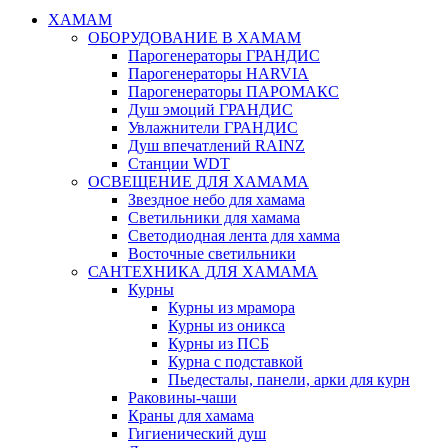
ХАМАМ
ОБОРУДОВАНИЕ В ХАМАМ
Парогенераторы ГРАНДИС
Парогенераторы HARVIA
Парогенераторы ПАРОМАКС
Душ эмоций ГРАНДИС
Увлажнители ГРАНДИС
Душ впечатлений RAINZ
Станции WDT
ОСВЕЩЕНИЕ ДЛЯ ХАМАМА
Звездное небо для хамама
Светильники для хамама
Светодиодная лента для хамма
Восточные светильники
САНТЕХНИКА ДЛЯ ХАМАМА
Курны
Курны из мрамора
Курны из оникса
Курны из ПСБ
Курна с подставкой
Пьедесталы, панели, арки для курн
Раковины-чаши
Краны для хамама
Гигиенический душ