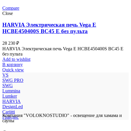
Compare
Close
HARVIA Электрическая печь Vega E
HCBE450400S BC45 Е без пульта
28 230
₽
HARVIA Электрическая печь Vega E HCBE450400S BC45 Е
без пульта
Add to wishlist
В корзину
Quick view
VS
SWG PRO
SWG
Lummina
Lumker
HARVIA
DesignLed
Cariitti
Компания "VOLOKNOSTUDIO" - освещение для хамама и
Грандис
сауны