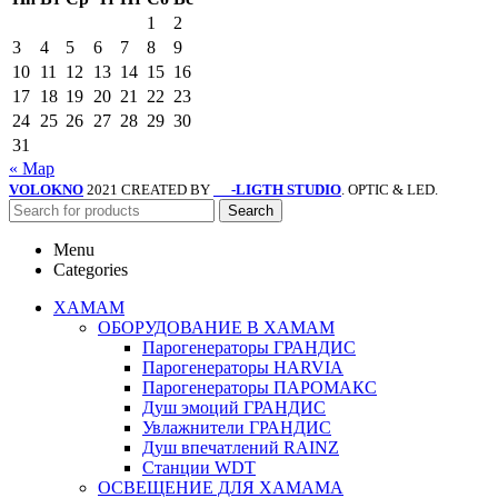
1
2
3
4
5
6
7
8
9
10
11
12
13
14
15
16
17
18
19
20
21
22
23
24
25
26
27
28
29
30
31
« Мар
VOLOKNO
2021 CREATED BY
-LIGTH STUDIO
. OPTIC & LED.
SV
Search
Menu
Categories
ХАМАМ
ОБОРУДОВАНИЕ В ХАМАМ
Парогенераторы ГРАНДИС
Парогенераторы HARVIA
Парогенераторы ПАРОМАКС
Душ эмоций ГРАНДИС
Увлажнители ГРАНДИС
Душ впечатлений RAINZ
Станции WDT
ОСВЕЩЕНИЕ ДЛЯ ХАМАМА