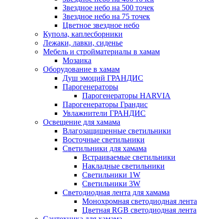
Звездное небо на 500 точек
Звездное небо на 75 точек
Цветное звездное небо
Купола, каплесборники
Лежаки, лавки, сиденье
Мебель и стройматериалы в хамам
Мозаика
Оборудование в хамам
Душ эмоций ГРАНДИС
Парогенераторы
Парогенераторы HARVIA
Парогенераторы Грандис
Увлажнители ГРАНДИС
Освещение для хамама
Влагозащищенные светильники
Восточные светильники
Светильники для хамама
Встраиваемые светильники
Накладные светильники
Светильники 1W
Светильники 3W
Светодиодная лента для хамама
Монохромная светодиодная лента
Цветная RGB светодиодная лента
Сантехника для хамама