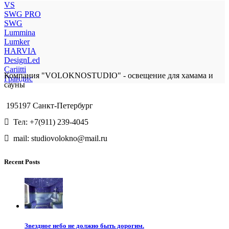
VS
SWG PRO
SWG
Lummina
Lumker
HARVIA
DesignLed
Cariitti
Компания "VOLOKNOSTUDIO" - освещение для хамама и
Грандис
сауны
195197 Санкт-Петербург
Тел: +7(911) 239-4045
mail: studiovolokno@mail.ru
Recent Posts
Звездное небо не должно быть дорогим.