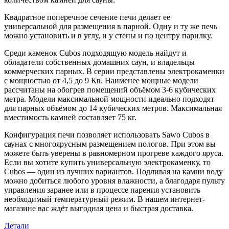
Квадратное поперечное сечение печи делает ее
универсальной для размещения в парной. Одну и ту же печь
можно установить и в углу, и у стены и по центру парилку.
Среди каменок Cubos подходящую модель найдут и
обладатели собственных домашних саун, и владельцы
коммерческих парных. В серии представлены электрокаменки
с мощностью от 4,5 до 9 Кв. Наименее мощные модели
рассчитаны на обогрев помещений объёмом 3-6 кубических
метра. Модели максимальной мощности идеально подходят
для парных объёмом до 14 кубических метров. Максимальная
вместимость камней составляет 75 кг.
Конфигурация печи позволяет использовать Sawo Cubos в
саунах с многоярусным размещением пологов. При этом вы
можете быть уверены в равномерном прогреве каждого яруса.
Если вы хотите купить универсальную электрокаменку, то
Cubos — один из лучших вариантов. Подливая на камни воду
можно добиться любого уровня влажности, а благодаря пульту
управления заранее или в процессе парения установить
необходимый температурный режим. В нашем интернет-
магазине вас ждёт выгодная цена и быстрая доставка.
Детали