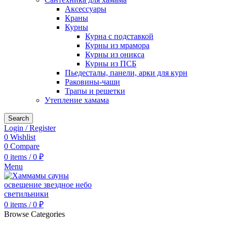
Аксессуары
Краны
Курны
Курна с подставкой
Курны из мрамора
Курны из оникса
Курны из ПСБ
Пьедесталы, панели, арки для курн
Раковины-чаши
Трапы и решетки
Утепление хамама
Search
Login / Register
0
Wishlist
0
Compare
0
items
/
0
₽
Menu
0
items
/
0
₽
Browse Categories