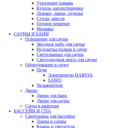
Утепление хамама
Купола, каплесборники
Лежаки, лавки, сиденье
Столы, кресла
Готовое решение
Мозаика
САУНЫ И БАНИ
Освещение для сауны
Звездное небо для сауны
Подсветка полков в сауне
Светильники для сауны
Светодиодная лента для сауны
Оборудование в сауну
Печи
Электропечи HARVIA
SAWO
Увлажнители
Двери
Двери для бани
Двери для сауны
Сауна в квартире
БАССЕЙН И СПА
Сантехника для бассейна
Трапы и сливы
Краны и смесители