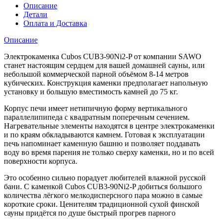
Описание
Детали
Оплата и Доставка
Описание
Электрокаменка Cubos CUB3-90Ni2-P от компании SAWO
станет настоящим сердцем для вашей домашней сауны, или
небольшой коммерческой парной объёмом 8-14 метров
кубических. Конструкция каменки предполагает напольную
установку и большую вместимость камней до 75 кг.
Корпус печи имеет нетипичную форму вертикального
параллелипипеда с квадратным поперечным сечением.
Нагревательные элементы находятся в центре электрокаменки
и по краям обкладываются камнем. Готовая к эксплуатации
печь напоминает каменную башню и позволяет поддавать
воду во время парения не только сверху каменки, но и по всей
поверхности корпуса.
Это особенно сильно порадует любителей влажной русской
бани. С каменкой Cubos CUB3-90Ni2-P добиться большого
количества лёгкого мелкодисперсного пара можно в самые
короткие сроки. Ценителям традиционной сухой финской
сауны придётся по душе быстрый прогрев парного