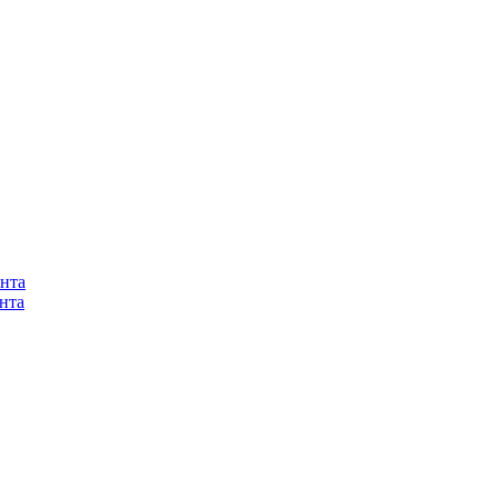
нта
нта