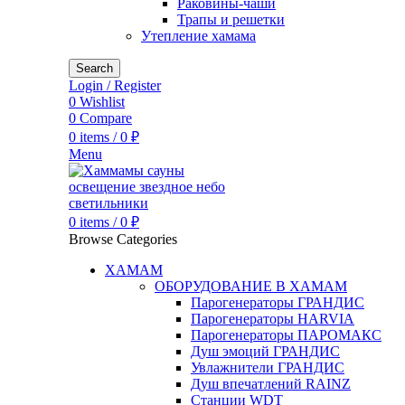
Раковины-чаши
Трапы и решетки
Утепление хамама
Search
Login / Register
0
Wishlist
0
Compare
0
items
/
0
₽
Menu
0
items
/
0
₽
Browse Categories
ХАМАМ
ОБОРУДОВАНИЕ В ХАМАМ
Парогенераторы ГРАНДИС
Парогенераторы HARVIA
Парогенераторы ПАРОМАКС
Душ эмоций ГРАНДИС
Увлажнители ГРАНДИС
Душ впечатлений RAINZ
Станции WDT