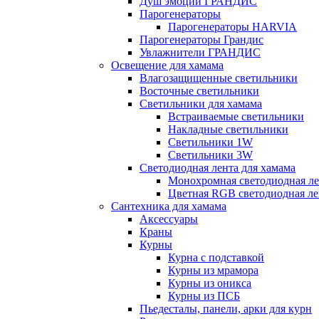
Душ эмоций ГРАНДИС
Парогенераторы
Парогенераторы HARVIA
Парогенераторы Грандис
Увлажнители ГРАНДИС
Освещение для хамама
Влагозащищенные светильники
Восточные светильники
Светильники для хамама
Встраиваемые светильники
Накладные светильники
Светильники 1W
Светильники 3W
Светодиодная лента для хамама
Монохромная светодиодная ле
Цветная RGB светодиодная ле
Сантехника для хамама
Аксессуары
Краны
Курны
Курна с подставкой
Курны из мрамора
Курны из оникса
Курны из ПСБ
Пьедесталы, панели, арки для курн