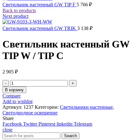
Светильник настенный GW TIP F
5 766
₽
Back to products
Next product
Светильник настенный GW TRIK
3 138
₽
Светильник настенный GW
TIP W / TIP C
2 905
₽
Количество
товара
В корзину
Светильник
Compare
настенный
Add to wishlist
GW
Артикул:
1237
Категории:
Светильники настенные
,
TIP
Светодиодное освещение
W
Share
/
Facebook
Twitter
Pinterest
linkedin
Telegram
TIP
close
C
Search