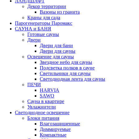
ЛАНДШАФТ
Декор территории
Вазоны из гранита
Краны для сада
Парогенераторы Паромакс
САУНА и БАНЯ
Готовые сауны
Двери
Двери для бани
Двери для сауны
Освещение для сауны
Звездное небо для сауны
Подсветка полков в сауне
Светильники для сауны
Светодиодная лента для сауны
ПЕЧИ
HARVIA
SAWO
Сауна в квартире
Увлажнители
Светодиодное освещение
Блоки питания
Влагозащищенные
Диммируемые
Компактные