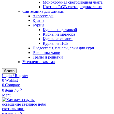
Монохромная светодиодная лента
Цветная RGB светодиодная лента
Сантехника для хамама
Аксессуары
Краны
Курны
Курна с подставкой
Курны из мрамора
Курны из оникса
Курны из ПСБ
Пьедесталы, панели, арки для курн
Раковины-чаши
Трапы и решетки
Утепление хамама
Search
Login / Register
0
Wishlist
0
Compare
0
items
/
0
₽
Menu