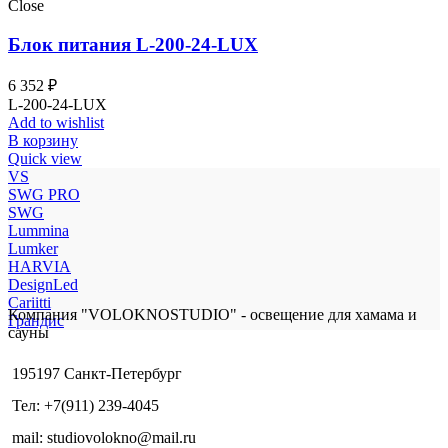
Close
Блок питания L-200-24-LUX
6 352
₽
L-200-24-LUX
Add to wishlist
В корзину
Quick view
VS
SWG PRO
SWG
Lummina
Lumker
HARVIA
DesignLed
Cariitti
Компания "VOLOKNOSTUDIO" - освещение для хамама и
Грандис
сауны
195197 Санкт-Петербург
Тел: +7(911) 239-4045
mail: studiovolokno@mail.ru