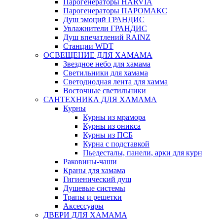
Парогенераторы HARVIA
Парогенераторы ПАРОМАКС
Душ эмоций ГРАНДИС
Увлажнители ГРАНДИС
Душ впечатлений RAINZ
Станции WDT
ОСВЕЩЕНИЕ ДЛЯ ХАМАМА
Звездное небо для хамама
Светильники для хамама
Светодиодная лента для хамма
Восточные светильники
САНТЕХНИКА ДЛЯ ХАМАМА
Курны
Курны из мрамора
Курны из оникса
Курны из ПСБ
Курна с подставкой
Пьедесталы, панели, арки для курн
Раковины-чаши
Краны для хамама
Гигиенический душ
Душевые системы
Трапы и решетки
Аксессуары
ДВЕРИ ДЛЯ ХАМАМА