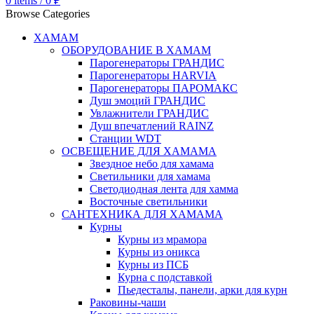
0
items
/
0
₽
Browse Categories
ХАМАМ
ОБОРУДОВАНИЕ В ХАМАМ
Парогенераторы ГРАНДИС
Парогенераторы HARVIA
Парогенераторы ПАРОМАКС
Душ эмоций ГРАНДИС
Увлажнители ГРАНДИС
Душ впечатлений RAINZ
Станции WDT
ОСВЕЩЕНИЕ ДЛЯ ХАМАМА
Звездное небо для хамама
Светильники для хамама
Светодиодная лента для хамма
Восточные светильники
САНТЕХНИКА ДЛЯ ХАМАМА
Курны
Курны из мрамора
Курны из оникса
Курны из ПСБ
Курна с подставкой
Пьедесталы, панели, арки для курн
Раковины-чаши