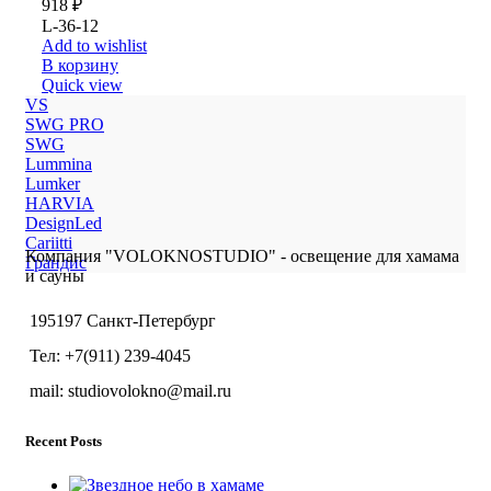
918
₽
L-36-12
Add to wishlist
В корзину
Quick view
VS
SWG PRO
SWG
Lummina
Lumker
HARVIA
DesignLed
Cariitti
Компания "VOLOKNOSTUDIO" - освещение для хамама
Грандис
и сауны
195197 Санкт-Петербург
Тел: +7(911) 239-4045
mail: studiovolokno@mail.ru
Recent Posts