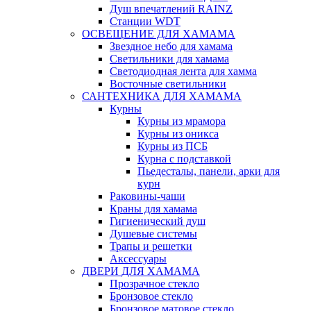
Душ впечатлений RAINZ
Станции WDT
ОСВЕЩЕНИЕ ДЛЯ ХАМАМА
Звездное небо для хамама
Светильники для хамама
Светодиодная лента для хамма
Восточные светильники
САНТЕХНИКА ДЛЯ ХАМАМА
Курны
Курны из мрамора
Курны из оникса
Курны из ПСБ
Курна с подставкой
Пьедесталы, панели, арки для
курн
Раковины-чаши
Краны для хамама
Гигиенический душ
Душевые системы
Трапы и решетки
Аксессуары
ДВЕРИ ДЛЯ ХАМАМА
Прозрачное стекло
Бронзовое стекло
Бронзовое матовое стекло