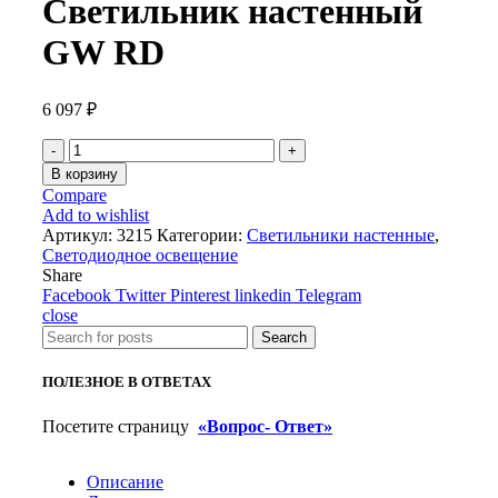
Светильник настенный
GW RD
6 097
₽
Количество
товара
В корзину
Светильник
Compare
настенный
Add to wishlist
GW
Артикул:
3215
Категории:
Светильники настенные
,
RD
Светодиодное освещение
Share
Facebook
Twitter
Pinterest
linkedin
Telegram
close
Search
ПОЛЕЗНОЕ В ОТВЕТАХ
Посетите страницу
«Вопрос- Ответ»
Описание