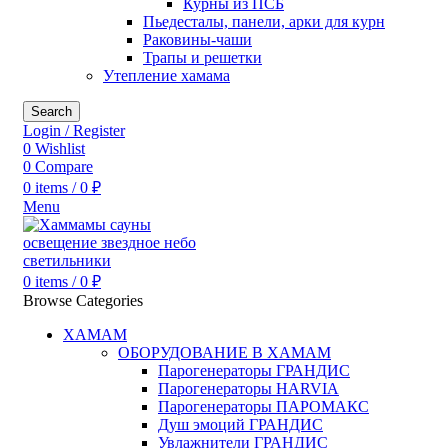
Курны из ПСБ
Пьедесталы, панели, арки для курн
Раковины-чаши
Трапы и решетки
Утепление хамама
Search
Login / Register
0
Wishlist
0
Compare
0
items
/
0
₽
Menu
0
items
/
0
₽
Browse Categories
ХАМАМ
ОБОРУДОВАНИЕ В ХАМАМ
Парогенераторы ГРАНДИС
Парогенераторы HARVIA
Парогенераторы ПАРОМАКС
Душ эмоций ГРАНДИС
Увлажнители ГРАНДИС