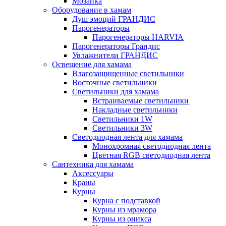
Мозаика
Оборудование в хамам
Душ эмоций ГРАНДИС
Парогенераторы
Парогенераторы HARVIA
Парогенераторы Грандис
Увлажнители ГРАНДИС
Освещение для хамама
Влагозащищенные светильники
Восточные светильники
Светильники для хамама
Встраиваемые светильники
Накладные светильники
Светильники 1W
Светильники 3W
Светодиодная лента для хамама
Монохромная светодиодная лента
Цветная RGB светодиодная лента
Сантехника для хамама
Аксессуары
Краны
Курны
Курна с подставкой
Курны из мрамора
Курны из оникса