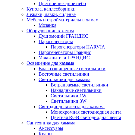
Цветное звездное небо
Купола, каплесборники
Лежаки, лавки, сиденье
Мебель и стройматериалы в хамам
Мозаика
Оборудование в хамам
Душ эмоций ГРАНДИС
Парогенераторы
Парогенераторы HARVIA
Парогенераторы Грандис
Увлажнители ГРАНДИС
Освещение для хамама
Влагозащищенные светильники
Восточные светильники
Светильники для хамама
Встраиваемые светильники
Накладные светильники
Светильники 1W
Светильники 3W
Светодиодная лента для хамама
Монохромная светодиодная лента
Цветная RGB светодиодная лента
Сантехника для хамама
Аксессуары
Краны