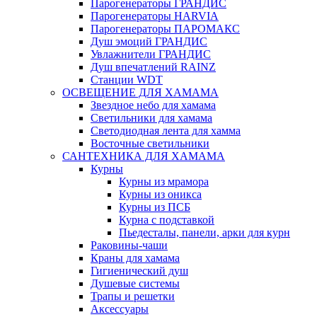
Парогенераторы ГРАНДИС
Парогенераторы HARVIA
Парогенераторы ПАРОМАКС
Душ эмоций ГРАНДИС
Увлажнители ГРАНДИС
Душ впечатлений RAINZ
Станции WDT
ОСВЕЩЕНИЕ ДЛЯ ХАМАМА
Звездное небо для хамама
Светильники для хамама
Светодиодная лента для хамма
Восточные светильники
САНТЕХНИКА ДЛЯ ХАМАМА
Курны
Курны из мрамора
Курны из оникса
Курны из ПСБ
Курна с подставкой
Пьедесталы, панели, арки для курн
Раковины-чаши
Краны для хамама
Гигиенический душ
Душевые системы
Трапы и решетки
Аксессуары