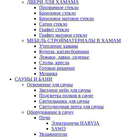
ДВЕРИ ДЛЯ ХАМАМА
Прозрачное стекло
Бронзовое стекло
Бронзовое матовое стекло
Сатин стекло
Графит стекло
Графит матовое стекло
МЕБЕЛЬ СТРОЙМАТЕРИАЛЫ В ХАМАМ
Утепление хамама
Купола, каплесборники
Лежаки, лавки, сиденье
Столы, кресла
Готовое решение
Мозаика
САУНЫ И БАНИ
Освещение для сауны
Звездное небо для сауны
Подсветка полков в сауне
Светильники для сауны
Светодиодная лента для сауны
Оборудование в сауну
Печи
Электропечи HARVIA
SAWO
Увлажнители