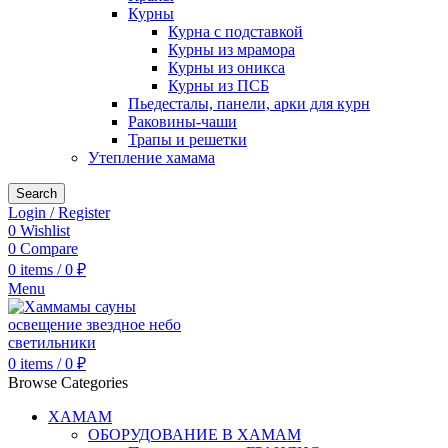
Курны
Курна с подставкой
Курны из мрамора
Курны из оникса
Курны из ПСБ
Пьедесталы, панели, арки для курн
Раковины-чаши
Трапы и решетки
Утепление хамама
Search
Login / Register
0
Wishlist
0
Compare
0
items
/
0
₽
Menu
0
items
/
0
₽
Browse Categories
ХАМАМ
ОБОРУДОВАНИЕ В ХАМАМ