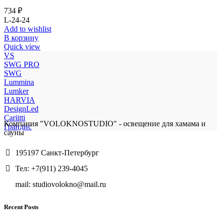
734
₽
L-24-24
Add to wishlist
В корзину
Quick view
VS
SWG PRO
SWG
Lummina
Lumker
HARVIA
DesignLed
Cariitti
Компания "VOLOKNOSTUDIO" - освещение для хамама и
Грандис
сауны
195197 Санкт-Петербург
Тел: +7(911) 239-4045
mail: studiovolokno@mail.ru
Recent Posts