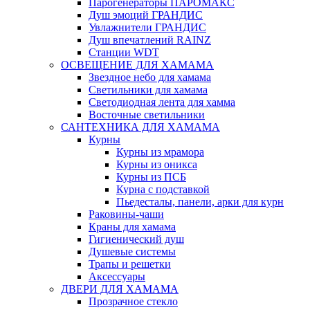
Парогенераторы ПАРОМАКС
Душ эмоций ГРАНДИС
Увлажнители ГРАНДИС
Душ впечатлений RAINZ
Станции WDT
ОСВЕЩЕНИЕ ДЛЯ ХАМАМА
Звездное небо для хамама
Светильники для хамама
Светодиодная лента для хамма
Восточные светильники
САНТЕХНИКА ДЛЯ ХАМАМА
Курны
Курны из мрамора
Курны из оникса
Курны из ПСБ
Курна с подставкой
Пьедесталы, панели, арки для курн
Раковины-чаши
Краны для хамама
Гигиенический душ
Душевые системы
Трапы и решетки
Аксессуары
ДВЕРИ ДЛЯ ХАМАМА
Прозрачное стекло