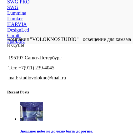
SWG PRO
SWG
Lummina
Lumker
HARVIA
DesignLed
Cariitti
Компания "VOLOKNOSTUDIO" - освещение для хамама
Грандис
и сауны
195197 Санкт-Петербург
Тел: +7(911) 239-4045
mail: studiovolokno@mail.ru
Recent Posts
Звездное небо не должно быть дорогим.