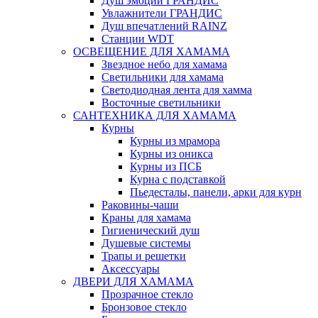
Душ эмоций ГРАНДИС
Увлажнители ГРАНДИС
Душ впечатлений RAINZ
Станции WDT
ОСВЕЩЕНИЕ ДЛЯ ХАМАМА
Звездное небо для хамама
Светильники для хамама
Светодиодная лента для хамма
Восточные светильники
САНТЕХНИКА ДЛЯ ХАМАМА
Курны
Курны из мрамора
Курны из оникса
Курны из ПСБ
Курна с подставкой
Пьедесталы, панели, арки для курн
Раковины-чаши
Краны для хамама
Гигиенический душ
Душевые системы
Трапы и решетки
Аксессуары
ДВЕРИ ДЛЯ ХАМАМА
Прозрачное стекло
Бронзовое стекло