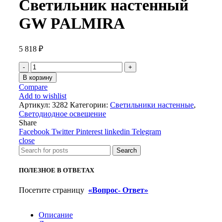
Светильник настенный
GW PALMIRA
5 818
₽
Количество
товара
В корзину
Светильник
Compare
настенный
Add to wishlist
GW
Артикул:
3282
Категории:
Светильники настенные
,
PALMIRA
Светодиодное освещение
Share
Facebook
Twitter
Pinterest
linkedin
Telegram
close
Search
ПОЛЕЗНОЕ В ОТВЕТАХ
Посетите страницу
«Вопрос- Ответ»
Описание