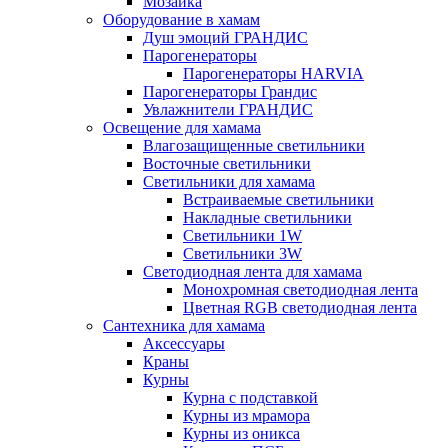
Мозаика
Оборудование в хамам
Душ эмоций ГРАНДИС
Парогенераторы
Парогенераторы HARVIA
Парогенераторы Грандис
Увлажнители ГРАНДИС
Освещение для хамама
Влагозащищенные светильники
Восточные светильники
Светильники для хамама
Встраиваемые светильники
Накладные светильники
Светильники 1W
Светильники 3W
Светодиодная лента для хамама
Монохромная светодиодная лента
Цветная RGB светодиодная лента
Сантехника для хамама
Аксессуары
Краны
Курны
Курна с подставкой
Курны из мрамора
Курны из оникса