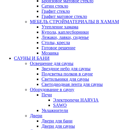
Бронзовое матовое стекло
Сатин стекло
Графит стекло
Графит матовое стекло
МЕБЕЛЬ СТРОЙМАТЕРИАЛЫ В ХАМАМ
Утепление хамама
Купола, каплесборники
Лежаки, лавки, сиденье
Столы, кресла
Готовое решение
Мозаика
САУНЫ И БАНИ
Освещение для сауны
Звездное небо для сауны
Подсветка полков в сауне
Светильники для сауны
Светодиодная лента для сауны
Оборудование в сауну
Печи
Электропечи HARVIA
SAWO
Увлажнители
Двери
Двери для бани
Двери для сауны