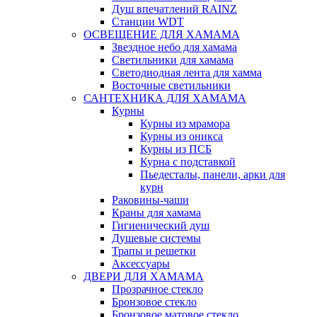
Душ впечатлений RAINZ
Станции WDT
ОСВЕЩЕНИЕ ДЛЯ ХАМАМА
Звездное небо для хамама
Светильники для хамама
Светодиодная лента для хамма
Восточные светильники
САНТЕХНИКА ДЛЯ ХАМАМА
Курны
Курны из мрамора
Курны из оникса
Курны из ПСБ
Курна с подставкой
Пьедесталы, панели, арки для
курн
Раковины-чаши
Краны для хамама
Гигиенический душ
Душевые системы
Трапы и решетки
Аксессуары
ДВЕРИ ДЛЯ ХАМАМА
Прозрачное стекло
Бронзовое стекло
Бронзовое матовое стекло