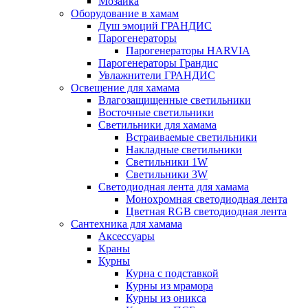
Мозаика
Оборудование в хамам
Душ эмоций ГРАНДИС
Парогенераторы
Парогенераторы HARVIA
Парогенераторы Грандис
Увлажнители ГРАНДИС
Освещение для хамама
Влагозащищенные светильники
Восточные светильники
Светильники для хамама
Встраиваемые светильники
Накладные светильники
Светильники 1W
Светильники 3W
Светодиодная лента для хамама
Монохромная светодиодная лента
Цветная RGB светодиодная лента
Сантехника для хамама
Аксессуары
Краны
Курны
Курна с подставкой
Курны из мрамора
Курны из оникса