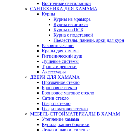
Восточные светильники
САНТЕХНИКА ДЛЯ ХАМАМА
Курны
Курны из мрамора
Курны из оникса
Курны из ПСБ
Курна с подставкой
Пьедесталы, панели, арки для курн
Раковины-чаши
Краны для хамама
Гигиенический душ
Душевые системы
Трапы и решетки
Аксессуары
ДВЕРИ ДЛЯ ХАМАМА
Прозрачное стекло
Бронзовое стекло
Бронзовое матовое стекло
Сатин стекло
Графит стекло
Графит матовое стекло
МЕБЕЛЬ СТРОЙМАТЕРИАЛЫ В ХАМАМ
Утепление хамама
Купола, каплесборники
Лежаки, лавки, сиденье