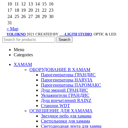
10
11
12
13
14
15
16
17
18
19
20
21
22
23
24
25
26
27
28
29
30
31
« Мар
VOLOKNO
2021 CREATED BY
-LIGTH STUDIO
. OPTIC & LED.
SV
Search
Menu
Categories
ХАМАМ
ОБОРУДОВАНИЕ В ХАМАМ
Парогенераторы ГРАНДИС
Парогенераторы HARVIA
Парогенераторы ПАРОМАКС
Душ эмоций ГРАНДИС
Увлажнители ГРАНДИС
Душ впечатлений RAINZ
Станции WDT
ОСВЕЩЕНИЕ ДЛЯ ХАМАМА
Звездное небо для хамама
Светильники для хамама
Светодиодная лента для хамма