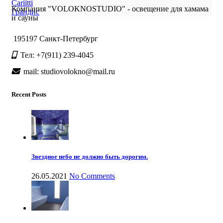
Cariitti
Компания "VOLOKNOSTUDIO" - освещение для хамама
Грандис
и сауны
195197 Санкт-Петербург
Тел: +7(911) 239-4045
mail: studiovolokno@mail.ru
Recent Posts
Звездное небо не должно быть дорогим.
26.05.2021
No Comments