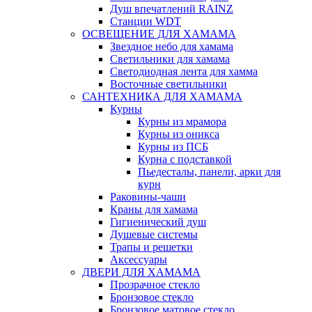
Душ впечатлений RAINZ
Станции WDT
ОСВЕЩЕНИЕ ДЛЯ ХАМАМА
Звездное небо для хамама
Светильники для хамама
Светодиодная лента для хамма
Восточные светильники
САНТЕХНИКА ДЛЯ ХАМАМА
Курны
Курны из мрамора
Курны из оникса
Курны из ПСБ
Курна с подставкой
Пьедесталы, панели, арки для
курн
Раковины-чаши
Краны для хамама
Гигиенический душ
Душевые системы
Трапы и решетки
Аксессуары
ДВЕРИ ДЛЯ ХАМАМА
Прозрачное стекло
Бронзовое стекло
Бронзовое матовое стекло