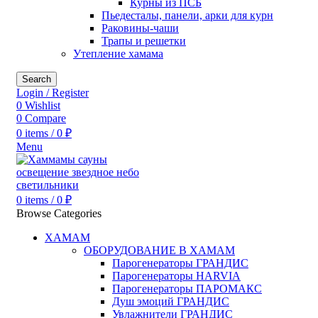
Курны из ПСБ
Пьедесталы, панели, арки для курн
Раковины-чаши
Трапы и решетки
Утепление хамама
Search
Login / Register
0
Wishlist
0
Compare
0
items
/
0
₽
Menu
0
items
/
0
₽
Browse Categories
ХАМАМ
ОБОРУДОВАНИЕ В ХАМАМ
Парогенераторы ГРАНДИС
Парогенераторы HARVIA
Парогенераторы ПАРОМАКС
Душ эмоций ГРАНДИС
Увлажнители ГРАНДИС