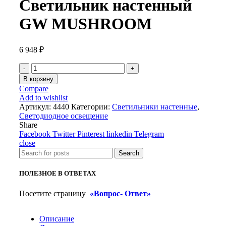
Светильник настенный
GW MUSHROOM
6 948
₽
Количество
товара
В корзину
Светильник
Compare
настенный
Add to wishlist
GW
Артикул:
4440
Категории:
Светильники настенные
,
MUSHROOM
Светодиодное освещение
Share
Facebook
Twitter
Pinterest
linkedin
Telegram
close
Search
ПОЛЕЗНОЕ В ОТВЕТАХ
Посетите страницу
«Вопрос- Ответ»
Описание