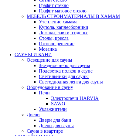
Графит стекло
Графит матовое стекло
МЕБЕЛЬ СТРОЙМАТЕРИАЛЫ В ХАМАМ
Утепление хамама
Купола, каплесборники
Лежаки, лавки, сиденье
Столы, кресла
Готовое решение
Мозаика
САУНЫ И БАНИ
Освещение для сауны
Звездное небо для сауны
Подсветка полков в сауне
Светильники для сауны
Светодиодная лента для сауны
Оборудование в сауну
Печи
Электропечи HARVIA
SAWO
Увлажнители
Двери
Двери для бани
Двери для сауны
Сауна в квартире