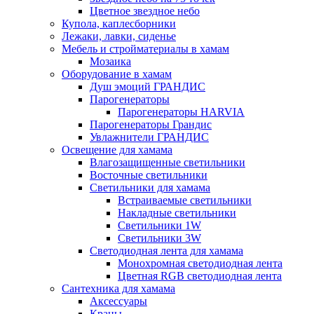
Цветное звездное небо
Купола, каплесборники
Лежаки, лавки, сиденье
Мебель и стройматериалы в хамам
Мозаика
Оборудование в хамам
Душ эмоций ГРАНДИС
Парогенераторы
Парогенераторы HARVIA
Парогенераторы Грандис
Увлажнители ГРАНДИС
Освещение для хамама
Влагозащищенные светильники
Восточные светильники
Светильники для хамама
Встраиваемые светильники
Накладные светильники
Светильники 1W
Светильники 3W
Светодиодная лента для хамама
Монохромная светодиодная лента
Цветная RGB светодиодная лента
Сантехника для хамама
Аксессуары
Краны