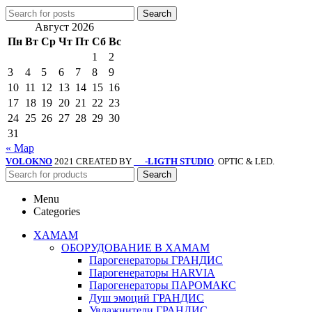
Search
Август 2026
Пн
Вт
Ср
Чт
Пт
Сб
Вс
1
2
3
4
5
6
7
8
9
10
11
12
13
14
15
16
17
18
19
20
21
22
23
24
25
26
27
28
29
30
31
« Мар
VOLOKNO
2021 CREATED BY
-LIGTH STUDIO
. OPTIC & LED.
SV
Search
Menu
Categories
ХАМАМ
ОБОРУДОВАНИЕ В ХАМАМ
Парогенераторы ГРАНДИС
Парогенераторы HARVIA
Парогенераторы ПАРОМАКС
Душ эмоций ГРАНДИС
Увлажнители ГРАНДИС