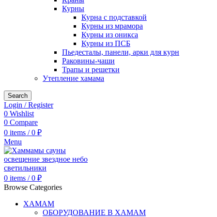
Курны
Курна с подставкой
Курны из мрамора
Курны из оникса
Курны из ПСБ
Пьедесталы, панели, арки для курн
Раковины-чаши
Трапы и решетки
Утепление хамама
Search
Login / Register
0
Wishlist
0
Compare
0
items
/
0
₽
Menu
0
items
/
0
₽
Browse Categories
ХАМАМ
ОБОРУДОВАНИЕ В ХАМАМ