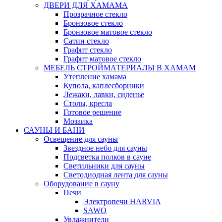
ДВЕРИ ДЛЯ ХАМАМА
Прозрачное стекло
Бронзовое стекло
Бронзовое матовое стекло
Сатин стекло
Графит стекло
Графит матовое стекло
МЕБЕЛЬ СТРОЙМАТЕРИАЛЫ В ХАМАМ
Утепление хамама
Купола, каплесборники
Лежаки, лавки, сиденье
Столы, кресла
Готовое решение
Мозаика
САУНЫ И БАНИ
Освещение для сауны
Звездное небо для сауны
Подсветка полков в сауне
Светильники для сауны
Светодиодная лента для сауны
Оборудование в сауну
Печи
Электропечи HARVIA
SAWO
Увлажнители