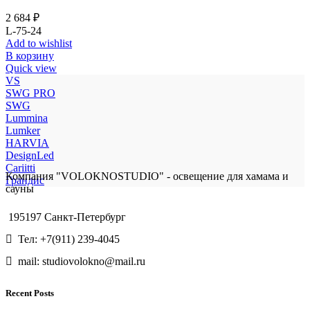
2 684
₽
L-75-24
Add to wishlist
В корзину
Quick view
VS
SWG PRO
SWG
Lummina
Lumker
HARVIA
DesignLed
Cariitti
Компания "VOLOKNOSTUDIO" - освещение для хамама и
Грандис
сауны
195197 Санкт-Петербург
Тел: +7(911) 239-4045
mail: studiovolokno@mail.ru
Recent Posts