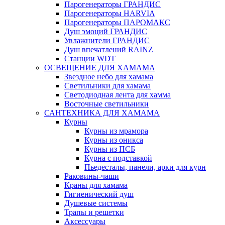
Парогенераторы ГРАНДИС
Парогенераторы HARVIA
Парогенераторы ПАРОМАКС
Душ эмоций ГРАНДИС
Увлажнители ГРАНДИС
Душ впечатлений RAINZ
Станции WDT
ОСВЕЩЕНИЕ ДЛЯ ХАМАМА
Звездное небо для хамама
Светильники для хамама
Светодиодная лента для хамма
Восточные светильники
САНТЕХНИКА ДЛЯ ХАМАМА
Курны
Курны из мрамора
Курны из оникса
Курны из ПСБ
Курна с подставкой
Пьедесталы, панели, арки для курн
Раковины-чаши
Краны для хамама
Гигиенический душ
Душевые системы
Трапы и решетки
Аксессуары