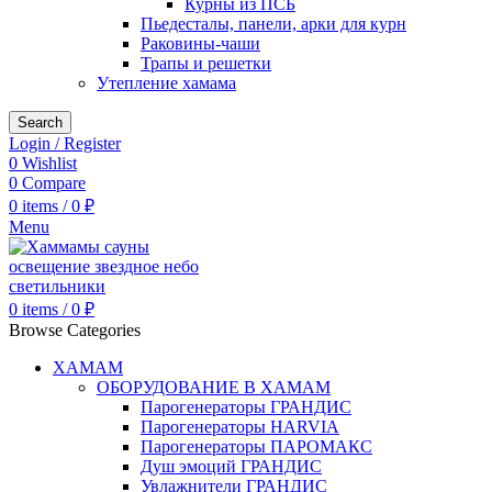
Курны из ПСБ
Пьедесталы, панели, арки для курн
Раковины-чаши
Трапы и решетки
Утепление хамама
Search
Login / Register
0
Wishlist
0
Compare
0
items
/
0
₽
Menu
0
items
/
0
₽
Browse Categories
ХАМАМ
ОБОРУДОВАНИЕ В ХАМАМ
Парогенераторы ГРАНДИС
Парогенераторы HARVIA
Парогенераторы ПАРОМАКС
Душ эмоций ГРАНДИС
Увлажнители ГРАНДИС