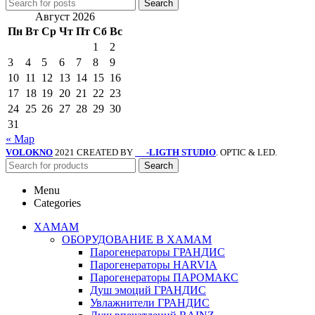
Search
Август 2026
Пн
Вт
Ср
Чт
Пт
Сб
Вс
1
2
3
4
5
6
7
8
9
10
11
12
13
14
15
16
17
18
19
20
21
22
23
24
25
26
27
28
29
30
31
« Мар
VOLOKNO
2021 CREATED BY
-LIGTH STUDIO
. OPTIC & LED.
SV
Search
Menu
Categories
ХАМАМ
ОБОРУДОВАНИЕ В ХАМАМ
Парогенераторы ГРАНДИС
Парогенераторы HARVIA
Парогенераторы ПАРОМАКС
Душ эмоций ГРАНДИС
Увлажнители ГРАНДИС