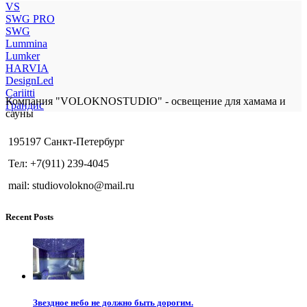
VS
SWG PRO
SWG
Lummina
Lumker
HARVIA
DesignLed
Cariitti
Компания "VOLOKNOSTUDIO" - освещение для хамама и
Грандис
сауны
195197 Санкт-Петербург
Тел: +7(911) 239-4045
mail: studiovolokno@mail.ru
Recent Posts
Звездное небо не должно быть дорогим.