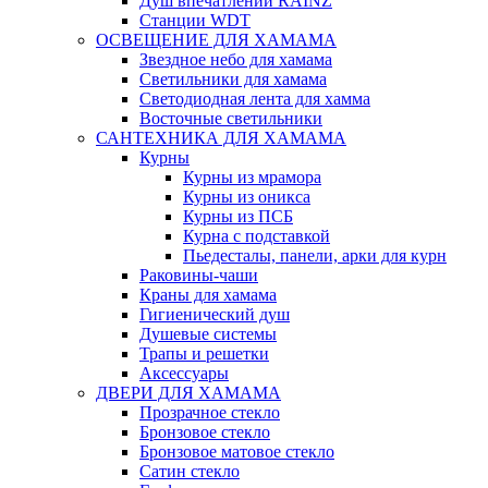
Душ впечатлений RAINZ
Станции WDT
ОСВЕЩЕНИЕ ДЛЯ ХАМАМА
Звездное небо для хамама
Светильники для хамама
Светодиодная лента для хамма
Восточные светильники
САНТЕХНИКА ДЛЯ ХАМАМА
Курны
Курны из мрамора
Курны из оникса
Курны из ПСБ
Курна с подставкой
Пьедесталы, панели, арки для курн
Раковины-чаши
Краны для хамама
Гигиенический душ
Душевые системы
Трапы и решетки
Аксессуары
ДВЕРИ ДЛЯ ХАМАМА
Прозрачное стекло
Бронзовое стекло
Бронзовое матовое стекло
Сатин стекло