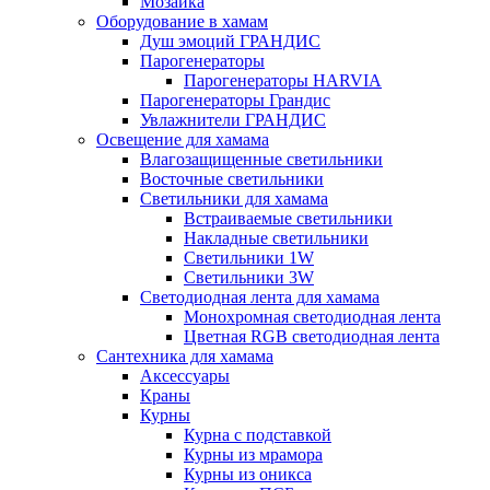
Мозаика
Оборудование в хамам
Душ эмоций ГРАНДИС
Парогенераторы
Парогенераторы HARVIA
Парогенераторы Грандис
Увлажнители ГРАНДИС
Освещение для хамама
Влагозащищенные светильники
Восточные светильники
Светильники для хамама
Встраиваемые светильники
Накладные светильники
Светильники 1W
Светильники 3W
Светодиодная лента для хамама
Монохромная светодиодная лента
Цветная RGB светодиодная лента
Сантехника для хамама
Аксессуары
Краны
Курны
Курна с подставкой
Курны из мрамора
Курны из оникса