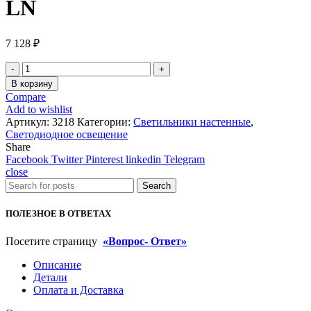
LN
7 128
₽
Количество
товара
В корзину
Светильник
Compare
настенный
Add to wishlist
GW
Артикул:
3218
Категории:
Светильники настенные
,
LN
Светодиодное освещение
Share
Facebook
Twitter
Pinterest
linkedin
Telegram
close
Search
ПОЛЕЗНОЕ В ОТВЕТАХ
Посетите страницу
«Вопрос- Ответ»
Описание
Детали
Оплата и Доставка