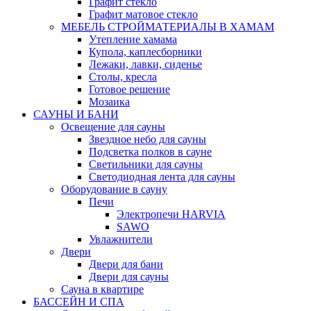
Графит стекло
Графит матовое стекло
МЕБЕЛЬ СТРОЙМАТЕРИАЛЫ В ХАМАМ
Утепление хамама
Купола, каплесборники
Лежаки, лавки, сиденье
Столы, кресла
Готовое решение
Мозаика
САУНЫ И БАНИ
Освещение для сауны
Звездное небо для сауны
Подсветка полков в сауне
Светильники для сауны
Светодиодная лента для сауны
Оборудование в сауну
Печи
Электропечи HARVIA
SAWO
Увлажнители
Двери
Двери для бани
Двери для сауны
Сауна в квартире
БАССЕЙН И СПА