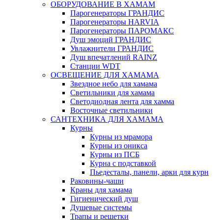
ОБОРУДОВАНИЕ В ХАМАМ
Парогенераторы ГРАНДИС
Парогенераторы HARVIA
Парогенераторы ПАРОМАКС
Душ эмоций ГРАНДИС
Увлажнители ГРАНДИС
Душ впечатлений RAINZ
Станции WDT
ОСВЕЩЕНИЕ ДЛЯ ХАМАМА
Звездное небо для хамама
Светильники для хамама
Светодиодная лента для хамма
Восточные светильники
САНТЕХНИКА ДЛЯ ХАМАМА
Курны
Курны из мрамора
Курны из оникса
Курны из ПСБ
Курна с подставкой
Пьедесталы, панели, арки для курн
Раковины-чаши
Краны для хамама
Гигиенический душ
Душевые системы
Трапы и решетки