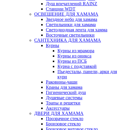
Душ впечатлений RAINZ
Станции WDT
ОСВЕЩЕНИЕ ДЛЯ ХАМАМА
Звездное небо для хамама
Светильники для хамама
Светодиодная лента для хамма
Восточные светильники
САНТЕХНИКА ДЛЯ ХАМАМА
Курны
Курны из мрамора
Курны из оникса
Курны из ПСБ
Курна с подставкой
Пьедесталы, панели, арки для
курн
Раковины-чаши
Краны для хамама
Гигиенический душ
Душевые системы
Трапы и решетки
Аксессуары
ДВЕРИ ДЛЯ ХАМАМА
Прозрачное стекло
Бронзовое стекло
Бронзовое матовое стекло