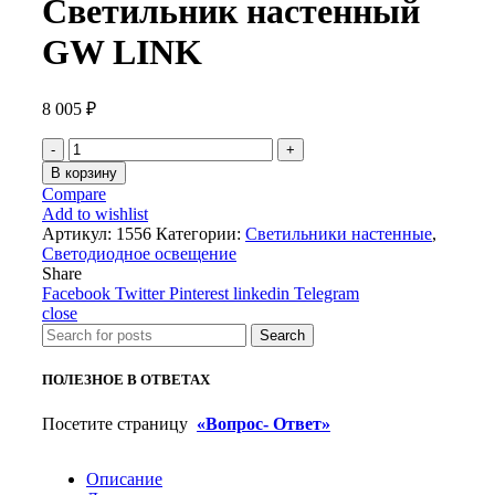
Светильник настенный
GW LINK
8 005
₽
Количество
товара
В корзину
Светильник
Compare
настенный
Add to wishlist
GW
Артикул:
1556
Категории:
Светильники настенные
,
LINK
Светодиодное освещение
Share
Facebook
Twitter
Pinterest
linkedin
Telegram
close
Search
ПОЛЕЗНОЕ В ОТВЕТАХ
Посетите страницу
«Вопрос- Ответ»
Описание