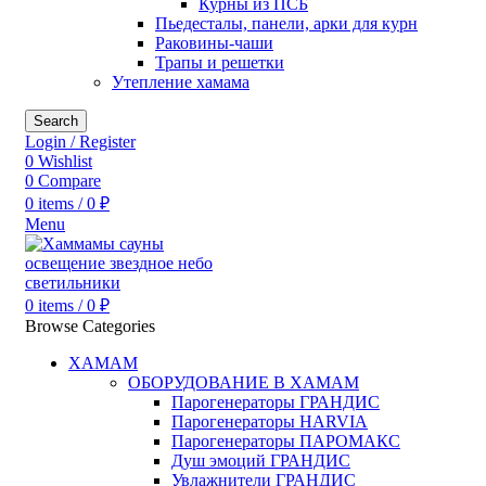
Курны из ПСБ
Пьедесталы, панели, арки для курн
Раковины-чаши
Трапы и решетки
Утепление хамама
Search
Login / Register
0
Wishlist
0
Compare
0
items
/
0
₽
Menu
0
items
/
0
₽
Browse Categories
ХАМАМ
ОБОРУДОВАНИЕ В ХАМАМ
Парогенераторы ГРАНДИС
Парогенераторы HARVIA
Парогенераторы ПАРОМАКС
Душ эмоций ГРАНДИС
Увлажнители ГРАНДИС