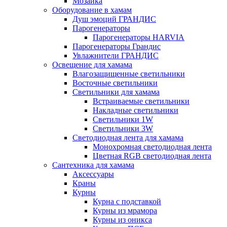
Мозаика
Оборудование в хамам
Душ эмоций ГРАНДИС
Парогенераторы
Парогенераторы HARVIA
Парогенераторы Грандис
Увлажнители ГРАНДИС
Освещение для хамама
Влагозащищенные светильники
Восточные светильники
Светильники для хамама
Встраиваемые светильники
Накладные светильники
Светильники 1W
Светильники 3W
Светодиодная лента для хамама
Монохромная светодиодная лента
Цветная RGB светодиодная лента
Сантехника для хамама
Аксессуары
Краны
Курны
Курна с подставкой
Курны из мрамора
Курны из оникса