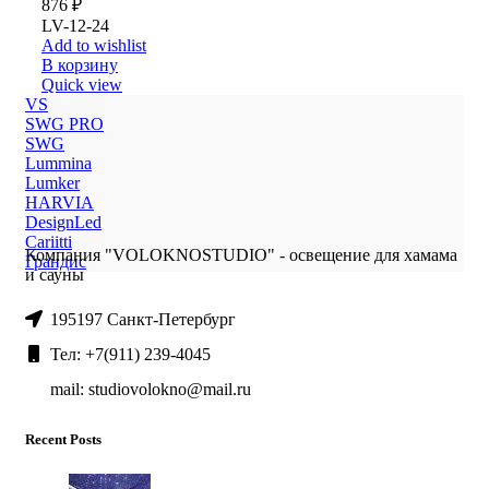
876
₽
LV-12-24
Add to wishlist
В корзину
Quick view
VS
SWG PRO
SWG
Lummina
Lumker
HARVIA
DesignLed
Cariitti
Компания "VOLOKNOSTUDIO" - освещение для хамама
Грандис
и сауны
195197 Санкт-Петербург
Тел: +7(911) 239-4045
mail: studiovolokno@mail.ru
Recent Posts