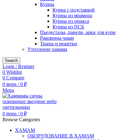
Курны
Курна с подставкой
Курны из мрамора
Курны из оникса
Курны из ПСБ
Пьедесталы, панели, арки для курн
Раковины-чаши
Трапы и решетки
Утепление хамама
Search
Login / Register
0
Wishlist
0
Compare
0
items
/
0
₽
Menu
0
items
/
0
₽
Browse Categories
ХАМАМ
ОБОРУДОВАНИЕ В ХАМАМ