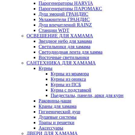
Парогенераторы HARVIA
Парогенераторы ПАРОМАКС
Душ эмоций ГРАНДИС
Увлажнители ГРАНДИС
Душ впечатлений RAINZ
Станции WDT
ОСВЕЩЕНИЕ ДЛЯ ХАМАМА
Звездное небо для хамама
Светильники для хамама
Светодиодная лента для хамма
Восточные светильники
САНТЕХНИКА ДЛЯ ХАМАМА
Курны
Курны из мрамора
Курны из оникса
Курны из ПСБ
Курна с подставкой
Пьедесталы, панели, арки для курн
Раковины-чаши
Краны для хамама
Гигиенический душ
Душевые системы
Трапы и решетки
Аксессуары
ДВЕРИ ДЛЯ ХАМАМА