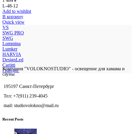
1 484
₽
L-48-12
Add to wishlist
В корзину
Quick view
VS
SWG PRO
SWG
Lummina
Lumker
HARVIA
DesignLed
Cariitti
Компания "VOLOKNOSTUDIO" - освещение для хамама и
Грандис
сауны
195197 Санкт-Петербург
Тел: +7(911) 239-4045
mail: studiovolokno@mail.ru
Recent Posts