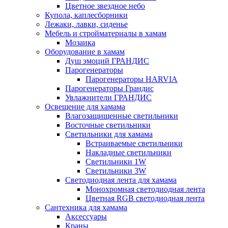
Цветное звездное небо
Купола, каплесборники
Лежаки, лавки, сиденье
Мебель и стройматериалы в хамам
Мозаика
Оборудование в хамам
Душ эмоций ГРАНДИС
Парогенераторы
Парогенераторы HARVIA
Парогенераторы Грандис
Увлажнители ГРАНДИС
Освещение для хамама
Влагозащищенные светильники
Восточные светильники
Светильники для хамама
Встраиваемые светильники
Накладные светильники
Светильники 1W
Светильники 3W
Светодиодная лента для хамама
Монохромная светодиодная лента
Цветная RGB светодиодная лента
Сантехника для хамама
Аксессуары
Краны