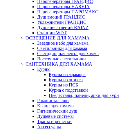
Парогенераторы ГРАНДИС
Парогенераторы HARVIA
Парогенераторы ПАРОМАКС
Душ эмоций ГРАНДИС
Увлажнители ГРАНДИС
Душ впечатлений RAINZ
Станции WDT
ОСВЕЩЕНИЕ ДЛЯ ХАМАМА
Звездное небо для хамама
Светильники для хамама
Светодиодная лента для хамма
Восточные светильники
САНТЕХНИКА ДЛЯ ХАМАМА
Курны
Курны из мрамора
Курны из оникса
Курны из ПСБ
Курна с подставкой
Пьедесталы, панели, арки для курн
Раковины-чаши
Краны для хамама
Гигиенический душ
Душевые системы
Трапы и решетки
Аксессуары