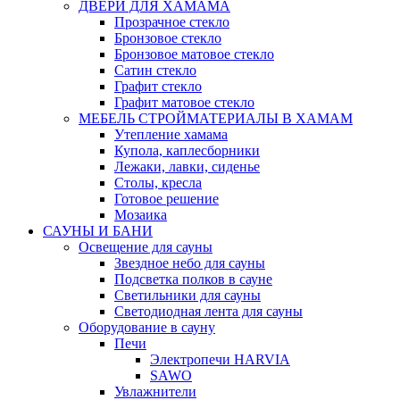
ДВЕРИ ДЛЯ ХАМАМА
Прозрачное стекло
Бронзовое стекло
Бронзовое матовое стекло
Сатин стекло
Графит стекло
Графит матовое стекло
МЕБЕЛЬ СТРОЙМАТЕРИАЛЫ В ХАМАМ
Утепление хамама
Купола, каплесборники
Лежаки, лавки, сиденье
Столы, кресла
Готовое решение
Мозаика
САУНЫ И БАНИ
Освещение для сауны
Звездное небо для сауны
Подсветка полков в сауне
Светильники для сауны
Светодиодная лента для сауны
Оборудование в сауну
Печи
Электропечи HARVIA
SAWO
Увлажнители