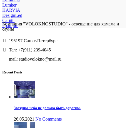
Lumker
HARVIA
DesignLed
Cariitti
Компания "VOLOKNOSTUDIO" - освещение для хамама и
Грандис
сауны
195197 Санкт-Петербург
Тел: +7(911) 239-4045
mail: studiovolokno@mail.ru
Recent Posts
Звездное небо не должно быть дорогим.
26.05.2021
No Comments