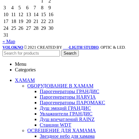
1
2
3
4
5
6
7
8
9
10
11
12
13
14
15
16
17
18
19
20
21
22
23
24
25
26
27
28
29
30
31
« Мар
VOLOKNO
2021 CREATED BY
-LIGTH STUDIO
. OPTIC & LED.
SV
Search
Menu
Categories
ХАМАМ
ОБОРУДОВАНИЕ В ХАМАМ
Парогенераторы ГРАНДИС
Парогенераторы HARVIA
Парогенераторы ПАРОМАКС
Душ эмоций ГРАНДИС
Увлажнители ГРАНДИС
Душ впечатлений RAINZ
Станции WDT
ОСВЕЩЕНИЕ ДЛЯ ХАМАМА
Звездное небо для хамама