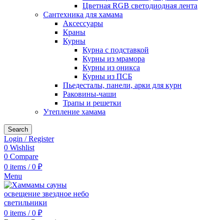
Цветная RGB светодиодная лента
Сантехника для хамама
Аксессуары
Краны
Курны
Курна с подставкой
Курны из мрамора
Курны из оникса
Курны из ПСБ
Пьедесталы, панели, арки для курн
Раковины-чаши
Трапы и решетки
Утепление хамама
Search
Login / Register
0
Wishlist
0
Compare
0
items
/
0
₽
Menu
0
items
/
0
₽