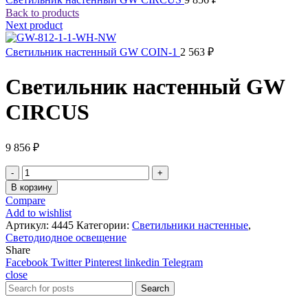
Back to products
Next product
Светильник настенный GW COIN-1
2 563
₽
Светильник настенный GW
CIRCUS
9 856
₽
Количество
товара
В корзину
Светильник
Compare
настенный
Add to wishlist
GW
Артикул:
4445
Категории:
Светильники настенные
,
CIRCUS
Светодиодное освещение
Share
Facebook
Twitter
Pinterest
linkedin
Telegram
close
Search