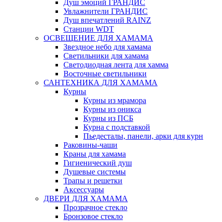
Душ эмоций ГРАНДИС
Увлажнители ГРАНДИС
Душ впечатлений RAINZ
Станции WDT
ОСВЕЩЕНИЕ ДЛЯ ХАМАМА
Звездное небо для хамама
Светильники для хамама
Светодиодная лента для хамма
Восточные светильники
САНТЕХНИКА ДЛЯ ХАМАМА
Курны
Курны из мрамора
Курны из оникса
Курны из ПСБ
Курна с подставкой
Пьедесталы, панели, арки для курн
Раковины-чаши
Краны для хамама
Гигиенический душ
Душевые системы
Трапы и решетки
Аксессуары
ДВЕРИ ДЛЯ ХАМАМА
Прозрачное стекло
Бронзовое стекло