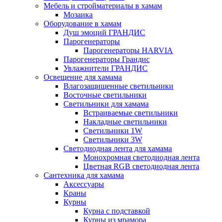
Мебель и стройматериалы в хамам
Мозаика
Оборудование в хамам
Душ эмоций ГРАНДИС
Парогенераторы
Парогенераторы HARVIA
Парогенераторы Грандис
Увлажнители ГРАНДИС
Освещение для хамама
Влагозащищенные светильники
Восточные светильники
Светильники для хамама
Встраиваемые светильники
Накладные светильники
Светильники 1W
Светильники 3W
Светодиодная лента для хамама
Монохромная светодиодная лента
Цветная RGB светодиодная лента
Сантехника для хамама
Аксессуары
Краны
Курны
Курна с подставкой
Курны из мрамора