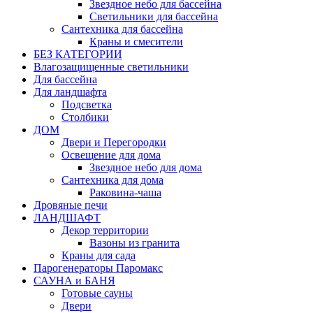
Звездное небо для бассейна
Светильники для бассейна
Сантехника для бассейна
Краны и смесители
БЕЗ КАТЕГОРИИ
Влагозащищенные светильники
Для бассейна
Для ландшафта
Подсветка
Столбики
ДОМ
Двери и Перегородки
Освещение для дома
Звездное небо для дома
Сантехника для дома
Раковина-чаша
Дровяные печи
ЛАНДШАФТ
Декор территории
Вазоны из гранита
Краны для сада
Парогенераторы Паромакс
САУНА и БАНЯ
Готовые сауны
Двери