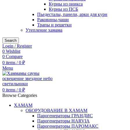
Курны из оникса
Курны из ПСБ
Пьедесталы, панели, арки для курн
Раковины-чаши
Трапы и решетки
Утепление хамама
Search
Login / Register
0
Wishlist
0
Compare
0
items
/
0
₽
Menu
0
items
/
0
₽
Browse Categories
ХАМАМ
ОБОРУДОВАНИЕ В ХАМАМ
Парогенераторы ГРАНДИС
Парогенераторы HARVIA
Парогенераторы ПАРОМАКС