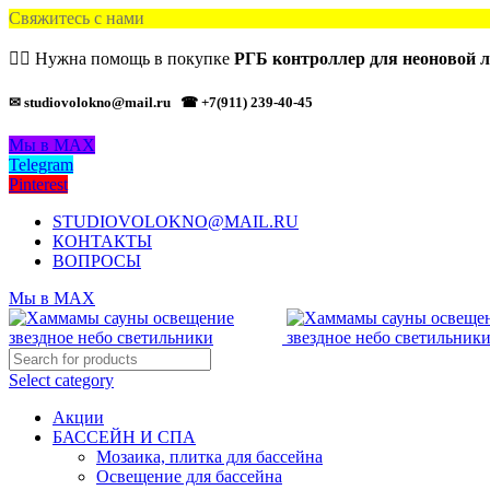
Свяжитесь с нами
🙋‍♂️ Нужна помощь в покупке
РГБ контроллер для неоновой 
✉ studiovolokno@mail.ru
☎ +7(911) 239-40-45
Мы в MAX
Telegram
Pinterest
STUDIOVOLOKNO@MAIL.RU
КОНТАКТЫ
ВОПРОСЫ
Мы в MAX
Select category
Акции
БАССЕЙН И СПА
Мозаика, плитка для бассейна
Освещение для бассейна