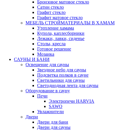
Бронзовое матовое стекло
Сатин стекло
Графит стекло
Графит матовое стекло
МЕБЕЛЬ СТРОЙМАТЕРИАЛЫ В ХАМАМ
Утепление хамама
Купола, каплесборники
Лежаки, лавки, сиденье
Столы, кресла
Готовое решение
Мозаика
САУНЫ И БАНИ
Освещение для сауны
Звездное небо для сауны
Подсветка полков в сауне
Светильники для сауны
Светодиодная лента для сауны
Оборудование в сауну
Печи
Электропечи HARVIA
SAWO
Увлажнители
Двери
Двери для бани
Двери для сауны