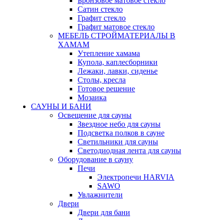
Бронзовое матовое стекло
Сатин стекло
Графит стекло
Графит матовое стекло
МЕБЕЛЬ СТРОЙМАТЕРИАЛЫ В
ХАМАМ
Утепление хамама
Купола, каплесборники
Лежаки, лавки, сиденье
Столы, кресла
Готовое решение
Мозаика
САУНЫ И БАНИ
Освещение для сауны
Звездное небо для сауны
Подсветка полков в сауне
Светильники для сауны
Светодиодная лента для сауны
Оборудование в сауну
Печи
Электропечи HARVIA
SAWO
Увлажнители
Двери
Двери для бани