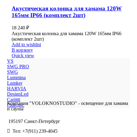
Акустическая колонка для хамама 120W
165мм IP66 (комплект 2шт)
18 240
₽
Акустическая колонка для хамама 120W 165мм IP66
(комплект 2шт)
Add to wishlist
В корзину
Quick view
VS
SWG PRO
SWG
Lummina
Lumker
HARVIA
DesignLed
Cariitti
Компания "VOLOKNOSTUDIO" - освещение для хамама
Грандис
и сауны
195197 Санкт-Петербург
Тел: +7(911) 239-4045