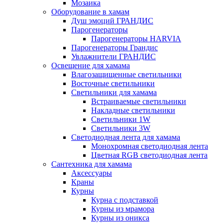
Мозаика
Оборудование в хамам
Душ эмоций ГРАНДИС
Парогенераторы
Парогенераторы HARVIA
Парогенераторы Грандис
Увлажнители ГРАНДИС
Освещение для хамама
Влагозащищенные светильники
Восточные светильники
Светильники для хамама
Встраиваемые светильники
Накладные светильники
Светильники 1W
Светильники 3W
Светодиодная лента для хамама
Монохромная светодиодная лента
Цветная RGB светодиодная лента
Сантехника для хамама
Аксессуары
Краны
Курны
Курна с подставкой
Курны из мрамора
Курны из оникса