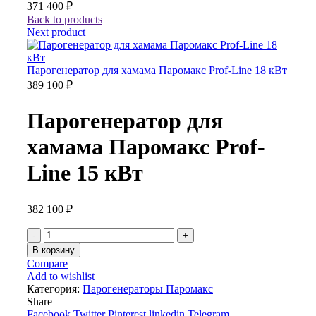
371 400
₽
Back to products
Next product
Парогенератор для хамама Паромакс Prof-Line 18 кВт
389 100
₽
Парогенератор для
хамама Паромакс Prof-
Line 15 кВт
382 100
₽
Количество
товара
В корзину
Парогенератор
Compare
для
Add to wishlist
хамама
Категория:
Парогенераторы Паромакс
Паромакс
Share
Prof-
Facebook
Twitter
Pinterest
linkedin
Telegram