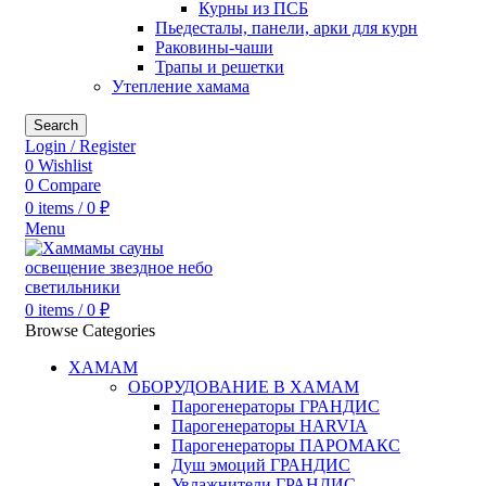
Курны из ПСБ
Пьедесталы, панели, арки для курн
Раковины-чаши
Трапы и решетки
Утепление хамама
Search
Login / Register
0
Wishlist
0
Compare
0
items
/
0
₽
Menu
0
items
/
0
₽
Browse Categories
ХАМАМ
ОБОРУДОВАНИЕ В ХАМАМ
Парогенераторы ГРАНДИС
Парогенераторы HARVIA
Парогенераторы ПАРОМАКС
Душ эмоций ГРАНДИС
Увлажнители ГРАНДИС