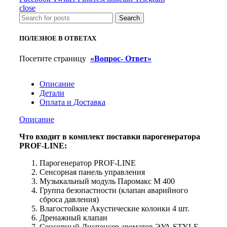
Line
close
15
Search
кВт
ПОЛЕЗНОЕ В ОТВЕТАХ
Посетите страницу
«Вопрос- Ответ»
Описание
Детали
Оплата и Доставка
Описание
Что входит в комплект поставки парогенератора
PROF-LINE:
Парогенератор PROF-LINE
Сенсорная панель управления
Музыкальный модуль Паромакс М 400
Группа безопастности (клапан аварийного
сброса давления)
Влагостойкие Акустические колонки 4 шт.
Дренажный клапан
Сенсорный Диспенсер ароматов ЭУА STYLE