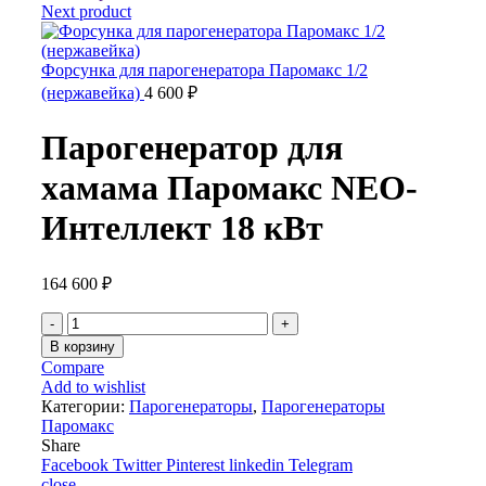
Next product
Форсунка для парогенератора Паромакс 1/2
(нержавейка)
4 600
₽
Парогенератор для
хамама Паромакс NEO-
Интеллект 18 кВт
164 600
₽
Количество
товара
В корзину
Парогенератор
Compare
для
Add to wishlist
хамама
Категории:
Парогенераторы
,
Парогенераторы
Паромакс
Паромакс
NEO-
Share
Интеллект
Facebook
Twitter
Pinterest
linkedin
Telegram
18
close