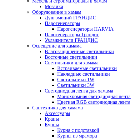
Мебель и стройматериалы в хамам
Мозаика
Оборудование в хамам
Душ эмоций ГРАНДИС
Парогенераторы
Парогенераторы HARVIA
Парогенераторы Грандис
Увлажнители ГРАНДИС
Освещение для хамама
Влагозащищенные светильники
Восточные светильники
Светильники для хамама
Встраиваемые светильники
Накладные светильники
Светильники 1W
Светильники 3W
Светодиодная лента для хамама
Монохромная светодиодная лента
Цветная RGB светодиодная лента
Сантехника для хамама
Аксессуары
Краны
Курны
Курна с подставкой
Курны из мрамора