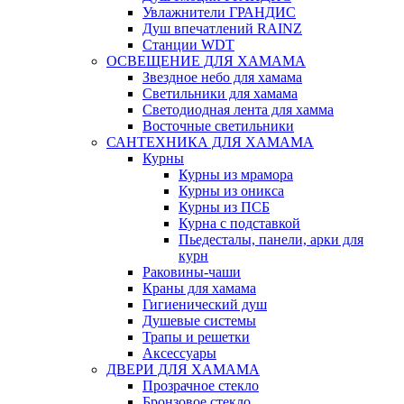
Увлажнители ГРАНДИС
Душ впечатлений RAINZ
Станции WDT
ОСВЕЩЕНИЕ ДЛЯ ХАМАМА
Звездное небо для хамама
Светильники для хамама
Светодиодная лента для хамма
Восточные светильники
САНТЕХНИКА ДЛЯ ХАМАМА
Курны
Курны из мрамора
Курны из оникса
Курны из ПСБ
Курна с подставкой
Пьедесталы, панели, арки для
курн
Раковины-чаши
Краны для хамама
Гигиенический душ
Душевые системы
Трапы и решетки
Аксессуары
ДВЕРИ ДЛЯ ХАМАМА
Прозрачное стекло
Бронзовое стекло