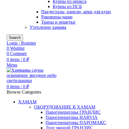
Курны из оникса
Курны из ПСБ
Пьедесталы, панели, арки для курн
Раковины-чаши
Трапы и решетки
Утепление хамама
Search
Login / Register
0
Wishlist
0
Compare
0
items
/
0
₽
Menu
0
items
/
0
₽
Browse Categories
ХАМАМ
ОБОРУДОВАНИЕ В ХАМАМ
Парогенераторы ГРАНДИС
Парогенераторы HARVIA
Парогенераторы ПАРОМАКС
Душ эмоций ГРАНДИС