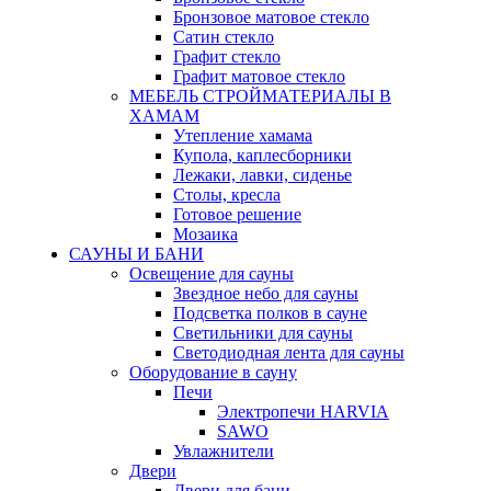
Бронзовое матовое стекло
Сатин стекло
Графит стекло
Графит матовое стекло
МЕБЕЛЬ СТРОЙМАТЕРИАЛЫ В
ХАМАМ
Утепление хамама
Купола, каплесборники
Лежаки, лавки, сиденье
Столы, кресла
Готовое решение
Мозаика
САУНЫ И БАНИ
Освещение для сауны
Звездное небо для сауны
Подсветка полков в сауне
Светильники для сауны
Светодиодная лента для сауны
Оборудование в сауну
Печи
Электропечи HARVIA
SAWO
Увлажнители
Двери
Двери для бани