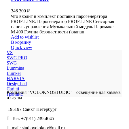
346 300
₽
Что входит в комплект поставки парогенератора
PROF-LINE: Парогенератор PROF-LINE Сенсорная
панель управления Музыкальный модуль Паромакс
М 400 Группа безопастности (клапан
Add to wishlist
В корзину
Quick view
VS
SWG PRO
SWG
Lummina
Lumker
HARVIA
DesignLed
Cariitti
Компания "VOLOKNOSTUDIO" - освещение для хамама
Грандис
и сауны
195197 Санкт-Петербург
Тел: +7(911) 239-4045
mail: studiovolokno@mail.ru