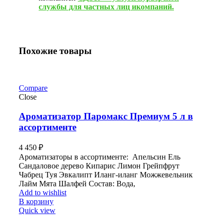
службы для частных лиц икомпаний.
Похожие товары
Compare
Close
Ароматизатор Паромакс Премиум 5 л в
ассортименте
4 450
₽
Ароматизаторы в ассортименте: Апельсин Ель
Сандаловое дерево Кипарис Лимон Грейпфрут
Чабрец Туя Эвкалипт Иланг-иланг Можжевельник
Лайм Мята Шалфей Состав: Вода,
Add to wishlist
В корзину
Quick view