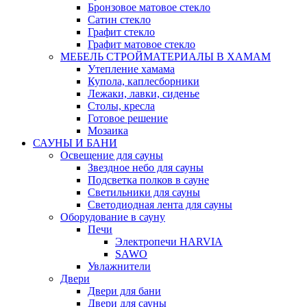
Бронзовое матовое стекло
Сатин стекло
Графит стекло
Графит матовое стекло
МЕБЕЛЬ СТРОЙМАТЕРИАЛЫ В ХАМАМ
Утепление хамама
Купола, каплесборники
Лежаки, лавки, сиденье
Столы, кресла
Готовое решение
Мозаика
САУНЫ И БАНИ
Освещение для сауны
Звездное небо для сауны
Подсветка полков в сауне
Светильники для сауны
Светодиодная лента для сауны
Оборудование в сауну
Печи
Электропечи HARVIA
SAWO
Увлажнители
Двери
Двери для бани
Двери для сауны