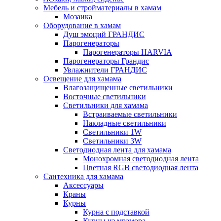
Мебель и стройматериалы в хамам
Мозаика
Оборудование в хамам
Душ эмоций ГРАНДИС
Парогенераторы
Парогенераторы HARVIA
Парогенераторы Грандис
Увлажнители ГРАНДИС
Освещение для хамама
Влагозащищенные светильники
Восточные светильники
Светильники для хамама
Встраиваемые светильники
Накладные светильники
Светильники 1W
Светильники 3W
Светодиодная лента для хамама
Монохромная светодиодная лента
Цветная RGB светодиодная лента
Сантехника для хамама
Аксессуары
Краны
Курны
Курна с подставкой
Курны из мрамора