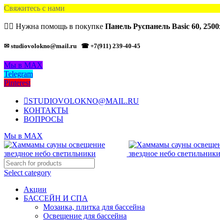
Свяжитесь с нами
🙋‍♂️ Нужна помощь в покупке
Панель Руспанель Basic 60, 250
✉ studiovolokno@mail.ru
☎ +7(911) 239-40-45
Мы в MAX
Telegram
Pinterest
STUDIOVOLOKNO@MAIL.RU
КОНТАКТЫ
ВОПРОСЫ
Мы в MAX
Select category
Акции
БАССЕЙН И СПА
Мозаика, плитка для бассейна
Освещение для бассейна