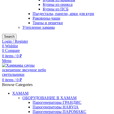
Курны из оникса
Курны из ПСБ
Пьедесталы, панели, арки для курн
Раковины-чаши
Трапы и решетки
Утепление хамама
Search
Login / Register
0
Wishlist
0
Compare
0
items
/
0
₽
Menu
0
items
/
0
₽
Browse Categories
ХАМАМ
ОБОРУДОВАНИЕ В ХАМАМ
Парогенераторы ГРАНДИС
Парогенераторы HARVIA
Парогенераторы ПАРОМАКС