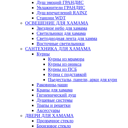
Душ эмоций ГРАНДИС
Увлажнители ГРАНДИС
Душ впечатлений RAINZ
Станции WDT
ОСВЕЩЕНИЕ ДЛЯ ХАМАМА
Звездное небо для хамама
Светильники для хамама
Светодиодная лента для хамма
Восточные светильники
САНТЕХНИКА ДЛЯ ХАМАМА
Курны
Курны из мрамора
Курны из оникса
Курны из ПСБ
Курна с подставкой
Пьедесталы, панели, арки для курн
Раковины-чаши
Краны для хамама
Гигиенический душ
Душевые системы
Трапы и решетки
Аксессуары
ДВЕРИ ДЛЯ ХАМАМА
Прозрачное стекло
Бронзовое стекло