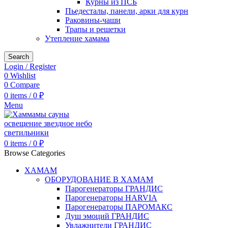
Курны из ПСБ
Пьедесталы, панели, арки для курн
Раковины-чаши
Трапы и решетки
Утепление хамама
Search
Login / Register
0
Wishlist
0
Compare
0
items
/
0
₽
Menu
0
items
/
0
₽
Browse Categories
ХАМАМ
ОБОРУДОВАНИЕ В ХАМАМ
Парогенераторы ГРАНДИС
Парогенераторы HARVIA
Парогенераторы ПАРОМАКС
Душ эмоций ГРАНДИС
Увлажнители ГРАНДИС