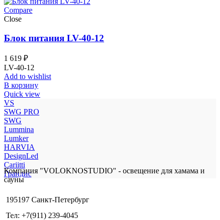
Compare
Close
Блок питания LV-40-12
1 619
₽
LV-40-12
Add to wishlist
В корзину
Quick view
VS
SWG PRO
SWG
Lummina
Lumker
HARVIA
DesignLed
Cariitti
Компания "VOLOKNOSTUDIO" - освещение для хамама и
Грандис
сауны
195197 Санкт-Петербург
Тел: +7(911) 239-4045