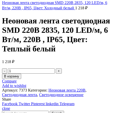
Неоновая лента светодиодная SMD 220В 2835, 120 LED/м, 6
Вт/м, 220В , IP65, Цвет: Холодный белый
1 218
₽
Неоновая лента светодиодная
SMD 220В 2835, 120 LED/м, 6
Вт/м, 220В , IP65, Цвет:
Теплый белый
1 218
₽
Количество
товара
В корзину
Неоновая
Compare
лента
Add to wishlist
светодиодная
Артикул:
7373
Категории:
Неоновая лента 220В
,
SMD
Светодиодная лента
,
Светодиодное освещение
220В
Share
2835,
Facebook
Twitter
Pinterest
linkedin
Telegram
120
close
LED/