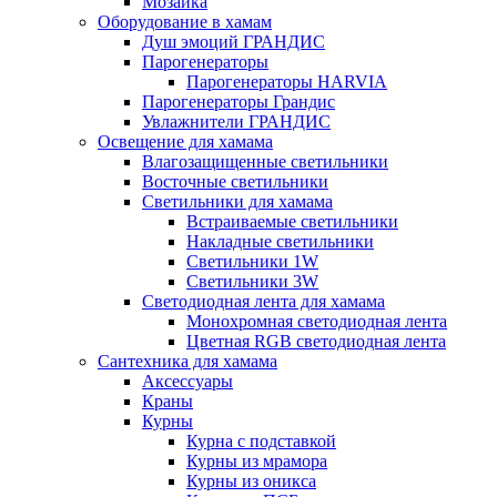
Мозаика
Оборудование в хамам
Душ эмоций ГРАНДИС
Парогенераторы
Парогенераторы HARVIA
Парогенераторы Грандис
Увлажнители ГРАНДИС
Освещение для хамама
Влагозащищенные светильники
Восточные светильники
Светильники для хамама
Встраиваемые светильники
Накладные светильники
Светильники 1W
Светильники 3W
Светодиодная лента для хамама
Монохромная светодиодная лента
Цветная RGB светодиодная лента
Сантехника для хамама
Аксессуары
Краны
Курны
Курна с подставкой
Курны из мрамора
Курны из оникса