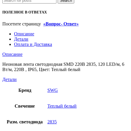
Search
м,
6
ПОЛЕЗНОЕ В ОТВЕТАХ
Вт/
м,
Посетите страницу
«Вопрос- Ответ»
220В
,
Описание
IP65,
Детали
Цвет:
Оплата и Доставка
Теплый
белый
Описание
Неоновая лента светодиодная SMD 220В 2835, 120 LED/м, 6
Вт/м, 220В , IP65, Цвет: Теплый белый
Детали
Бренд
SWG
Свечение
Теплый белый
Разм. светодиода
2835