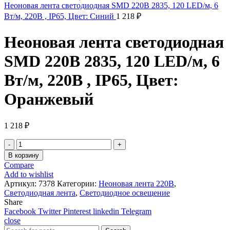
Неоновая лента светодиодная SMD 220В 2835, 120 LED/м, 6
Вт/м, 220В , IP65, Цвет: Синий
1 218
₽
Неоновая лента светодиодная
SMD 220В 2835, 120 LED/м, 6
Вт/м, 220В , IP65, Цвет:
Оранжевый
1 218
₽
Количество
товара
В корзину
Неоновая
Compare
лента
Add to wishlist
светодиодная
Артикул:
7378
Категории:
Неоновая лента 220В
,
SMD
Светодиодная лента
,
Светодиодное освещение
220В
Share
2835,
Facebook
Twitter
Pinterest
linkedin
Telegram
120
close
LED/