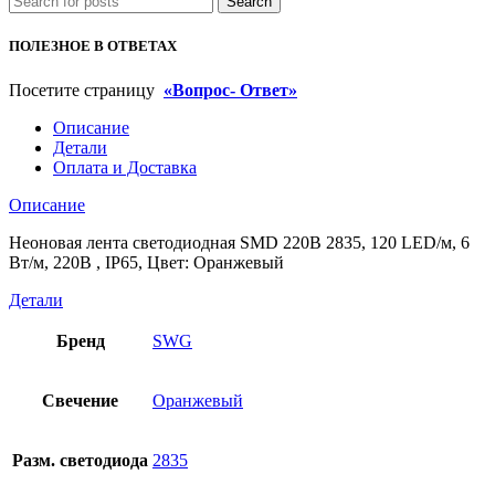
Search
м,
6
ПОЛЕЗНОЕ В ОТВЕТАХ
Вт/
м,
Посетите страницу
«Вопрос- Ответ»
220В
,
Описание
IP65,
Детали
Цвет:
Оплата и Доставка
Оранжевый
Описание
Неоновая лента светодиодная SMD 220В 2835, 120 LED/м, 6
Вт/м, 220В , IP65, Цвет: Оранжевый
Детали
Бренд
SWG
Свечение
Оранжевый
Разм. светодиода
2835