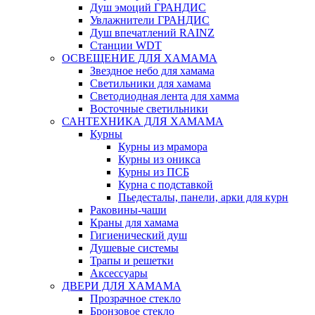
Душ эмоций ГРАНДИС
Увлажнители ГРАНДИС
Душ впечатлений RAINZ
Станции WDT
ОСВЕЩЕНИЕ ДЛЯ ХАМАМА
Звездное небо для хамама
Светильники для хамама
Светодиодная лента для хамма
Восточные светильники
САНТЕХНИКА ДЛЯ ХАМАМА
Курны
Курны из мрамора
Курны из оникса
Курны из ПСБ
Курна с подставкой
Пьедесталы, панели, арки для курн
Раковины-чаши
Краны для хамама
Гигиенический душ
Душевые системы
Трапы и решетки
Аксессуары
ДВЕРИ ДЛЯ ХАМАМА
Прозрачное стекло
Бронзовое стекло