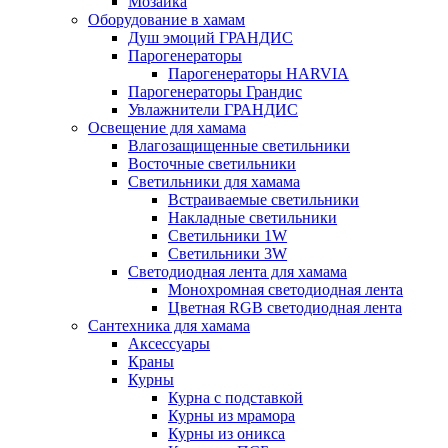
Мозаика
Оборудование в хамам
Душ эмоций ГРАНДИС
Парогенераторы
Парогенераторы HARVIA
Парогенераторы Грандис
Увлажнители ГРАНДИС
Освещение для хамама
Влагозащищенные светильники
Восточные светильники
Светильники для хамама
Встраиваемые светильники
Накладные светильники
Светильники 1W
Светильники 3W
Светодиодная лента для хамама
Монохромная светодиодная лента
Цветная RGB светодиодная лента
Сантехника для хамама
Аксессуары
Краны
Курны
Курна с подставкой
Курны из мрамора
Курны из оникса