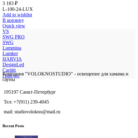
3 183
₽
L-100-24-LUX
Add to wishlist
В корзину
Quick view
VS
SWG PRO
SWG
Lummina
Lumker
HARVIA
DesignLed
Cariitti
Компания "VOLOKNOSTUDIO" - освещение для хамама и
Грандис
сауны
195197 Санкт-Петербург
Тел: +7(911) 239-4045
mail: studiovolokno@mail.ru
Recent Posts