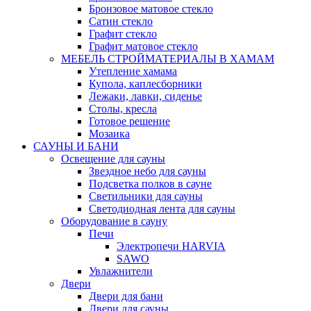
Бронзовое матовое стекло
Сатин стекло
Графит стекло
Графит матовое стекло
МЕБЕЛЬ СТРОЙМАТЕРИАЛЫ В ХАМАМ
Утепление хамама
Купола, каплесборники
Лежаки, лавки, сиденье
Столы, кресла
Готовое решение
Мозаика
САУНЫ И БАНИ
Освещение для сауны
Звездное небо для сауны
Подсветка полков в сауне
Светильники для сауны
Светодиодная лента для сауны
Оборудование в сауну
Печи
Электропечи HARVIA
SAWO
Увлажнители
Двери
Двери для бани
Двери для сауны