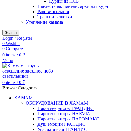
Курны из ПСБ
Пьедесталы, панели, арки для курн
Раковины-чаши
Трапы и решетки
Утепление хамама
Search
Login / Register
0
Wishlist
0
Compare
0
items
/
0
₽
Menu
0
items
/
0
₽
Browse Categories
ХАМАМ
ОБОРУДОВАНИЕ В ХАМАМ
Парогенераторы ГРАНДИС
Парогенераторы HARVIA
Парогенераторы ПАРОМАКС
Душ эмоций ГРАНДИС
Увлажнители ГРАНДИС