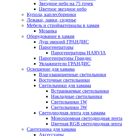
Звездное небо на 75 точек
Цветное звездное небо
Купола, каплесборники
Лежаки, лавки, сиденье
Мебель и стройматериалы в хамам
Мозаика
Оборудование в хамам
Душ эмоций ГРАНДИС
Парогенераторы
Парогенераторы HARVIA
Парогенераторы Грандис
Увлажнители ГРАНДИС
Освещение для хамама
Влагозащищенные светильники
Восточные светильники
Светильники для хамама
Встраиваемые светильники
Накладные светильники
Светильники 1W
Светильники 3W
Светодиодная лента для хамама
Монохромная светодиодная лента
Цветная RGB светодиодная лента
Сантехника для хамама
Аксессуары