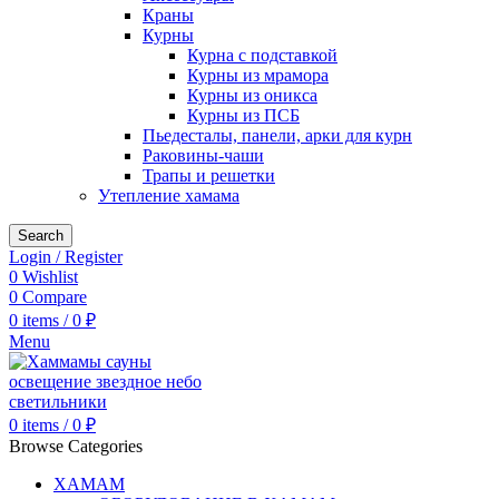
Краны
Курны
Курна с подставкой
Курны из мрамора
Курны из оникса
Курны из ПСБ
Пьедесталы, панели, арки для курн
Раковины-чаши
Трапы и решетки
Утепление хамама
Search
Login / Register
0
Wishlist
0
Compare
0
items
/
0
₽
Menu
0
items
/
0
₽
Browse Categories
ХАМАМ