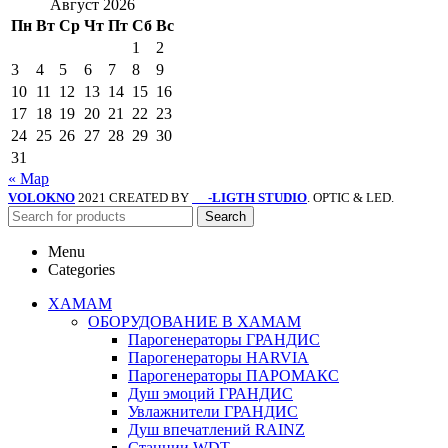
Август 2026
Пн
Вт
Ср
Чт
Пт
Сб
Вс
1
2
3
4
5
6
7
8
9
10
11
12
13
14
15
16
17
18
19
20
21
22
23
24
25
26
27
28
29
30
31
« Мар
VOLOKNO
2021 CREATED BY
-LIGTH STUDIO
. OPTIC & LED.
SV
Search
Menu
Categories
ХАМАМ
ОБОРУДОВАНИЕ В ХАМАМ
Парогенераторы ГРАНДИС
Парогенераторы HARVIA
Парогенераторы ПАРОМАКС
Душ эмоций ГРАНДИС
Увлажнители ГРАНДИС
Душ впечатлений RAINZ
Станции WDT