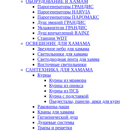
ОБОРУДОВАНИЕ В ХАМАМ
Парогенераторы ГРАНДИС
Парогенераторы HARVIA
Парогенераторы ПАРОМАКС
Душ эмоций ГРАНДИС
Увлажнители ГРАНДИС
Душ впечатлений RAINZ
Станции WDT
ОСВЕЩЕНИЕ ДЛЯ ХАМАМА
Звездное небо для хамама
Светильники для хамама
Светодиодная лента для хамма
Восточные светильники
САНТЕХНИКА ДЛЯ ХАМАМА
Курны
Курны из мрамора
Курны из оникса
Курны из ПСБ
Курна с подставкой
Пьедесталы, панели, арки для курн
Раковины-чаши
Краны для хамама
Гигиенический душ
Душевые системы
Трапы и решетки