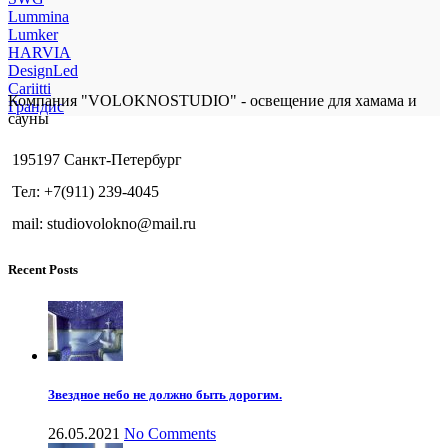
Lummina
Lumker
HARVIA
DesignLed
Cariitti
Компания "VOLOKNOSTUDIO" - освещение для хамама и
Грандис
сауны
195197 Санкт-Петербург
Тел: +7(911) 239-4045
mail: studiovolokno@mail.ru
Recent Posts
Звездное небо не должно быть дорогим.
26.05.2021
No Comments