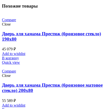
Похожие товары
Compare
Close
Дверь для хамама Престиж (бронзовое стекло)
190х80
45 079
₽
Add to wishlist
В корзину
Quick view
Compare
Close
Дверь для хамама Престиж (бронзовое матовое
стекло) 200х80
55 589
₽
Add to wishlist