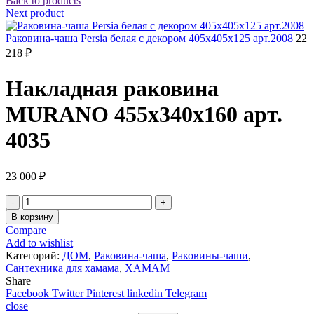
Back to products
Next product
Раковина-чаша Persia белая с декором 405х405х125 арт.2008
22
218
₽
Накладная раковина
MURANO 455х340х160 арт.
4035
23 000
₽
Количество
товара
В корзину
Накладная
Compare
раковина
Add to wishlist
MURANO
Категорий:
ДОМ
,
Раковина-чаша
,
Раковины-чаши
,
455х340х160
Сантехника для хамама
,
ХАМАМ
арт.
Share
4035
Facebook
Twitter
Pinterest
linkedin
Telegram
close