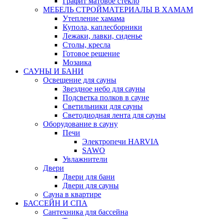
Графит матовое стекло
МЕБЕЛЬ СТРОЙМАТЕРИАЛЫ В ХАМАМ
Утепление хамама
Купола, каплесборники
Лежаки, лавки, сиденье
Столы, кресла
Готовое решение
Мозаика
САУНЫ И БАНИ
Освещение для сауны
Звездное небо для сауны
Подсветка полков в сауне
Светильники для сауны
Светодиодная лента для сауны
Оборудование в сауну
Печи
Электропечи HARVIA
SAWO
Увлажнители
Двери
Двери для бани
Двери для сауны
Сауна в квартире
БАССЕЙН И СПА
Сантехника для бассейна