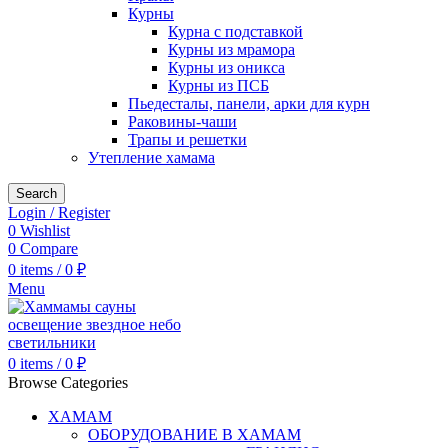
Курны
Курна с подставкой
Курны из мрамора
Курны из оникса
Курны из ПСБ
Пьедесталы, панели, арки для курн
Раковины-чаши
Трапы и решетки
Утепление хамама
Search
Login / Register
0
Wishlist
0
Compare
0
items
/
0
₽
Menu
0
items
/
0
₽
Browse Categories
ХАМАМ
ОБОРУДОВАНИЕ В ХАМАМ