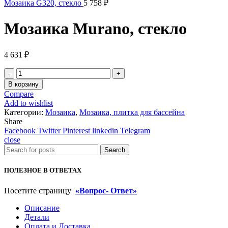
Мозаика G320, стекло
5 758
₽
Мозаика Murano, стекло
4 631
₽
Количество
товара
В корзину
Мозаика
Compare
Murano,
Add to wishlist
стекло
Категории:
Мозаика
,
Мозаика, плитка для бассейна
Share
Facebook
Twitter
Pinterest
linkedin
Telegram
close
Search
ПОЛЕЗНОЕ В ОТВЕТАХ
Посетите страницу
«Вопрос- Ответ»
Описание
Детали
Оплата и Доставка