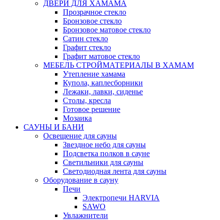
ДВЕРИ ДЛЯ ХАМАМА
Прозрачное стекло
Бронзовое стекло
Бронзовое матовое стекло
Сатин стекло
Графит стекло
Графит матовое стекло
МЕБЕЛЬ СТРОЙМАТЕРИАЛЫ В ХАМАМ
Утепление хамама
Купола, каплесборники
Лежаки, лавки, сиденье
Столы, кресла
Готовое решение
Мозаика
САУНЫ И БАНИ
Освещение для сауны
Звездное небо для сауны
Подсветка полков в сауне
Светильники для сауны
Светодиодная лента для сауны
Оборудование в сауну
Печи
Электропечи HARVIA
SAWO
Увлажнители