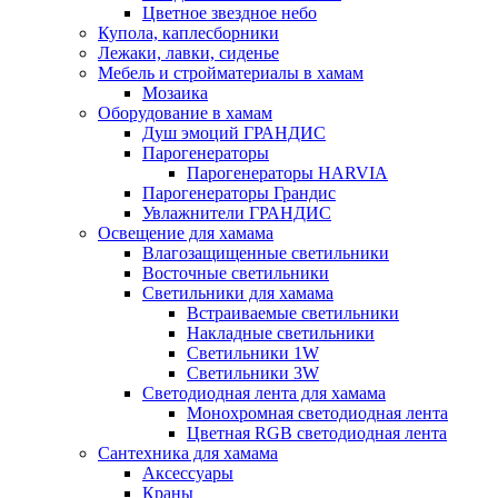
Цветное звездное небо
Купола, каплесборники
Лежаки, лавки, сиденье
Мебель и стройматериалы в хамам
Мозаика
Оборудование в хамам
Душ эмоций ГРАНДИС
Парогенераторы
Парогенераторы HARVIA
Парогенераторы Грандис
Увлажнители ГРАНДИС
Освещение для хамама
Влагозащищенные светильники
Восточные светильники
Светильники для хамама
Встраиваемые светильники
Накладные светильники
Светильники 1W
Светильники 3W
Светодиодная лента для хамама
Монохромная светодиодная лента
Цветная RGB светодиодная лента
Сантехника для хамама
Аксессуары
Краны