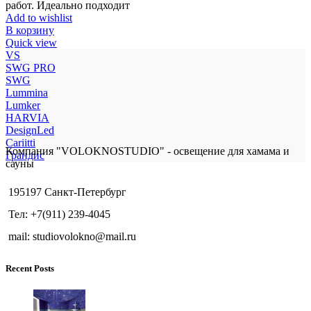
работ. Идеально подходит
Add to wishlist
В корзину
Quick view
VS
SWG PRO
SWG
Lummina
Lumker
HARVIA
DesignLed
Cariitti
Компания "VOLOKNOSTUDIO" - освещение для хамама и
Грандис
сауны
195197 Санкт-Петербург
Тел: +7(911) 239-4045
mail: studiovolokno@mail.ru
Recent Posts