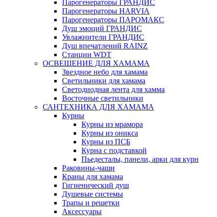
Парогенераторы ГРАНДИС
Парогенераторы HARVIA
Парогенераторы ПАРОМАКС
Душ эмоций ГРАНДИС
Увлажнители ГРАНДИС
Душ впечатлений RAINZ
Станции WDT
ОСВЕЩЕНИЕ ДЛЯ ХАМАМА
Звездное небо для хамама
Светильники для хамама
Светодиодная лента для хамма
Восточные светильники
САНТЕХНИКА ДЛЯ ХАМАМА
Курны
Курны из мрамора
Курны из оникса
Курны из ПСБ
Курна с подставкой
Пьедесталы, панели, арки для курн
Раковины-чаши
Краны для хамама
Гигиенический душ
Душевые системы
Трапы и решетки
Аксессуары