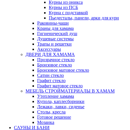
Курны из оникса
Курны из ПСБ
Курна с подставкой
Пьедесталы, панели, арки для курн
Раковины-чаши
Краны для хамама
Гигиенический душ
Душевые системы
Трапы и решетки
Аксессуары
ДВЕРИ ДЛЯ ХАМАМА
Прозрачное стекло
Бронзовое стекло
Бронзовое матовое стекло
Сатин стекло
Графит стекло
Графит матовое стекло
МЕБЕЛЬ СТРОЙМАТЕРИАЛЫ В ХАМАМ
Утепление хамама
Купола, каплесборники
Лежаки, лавки, сиденье
Столы, кресла
Готовое решение
Мозаика
САУНЫ И БАНИ