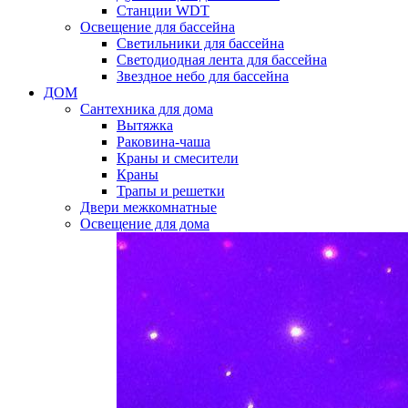
Станции WDT
Освещение для бассейна
Светильники для бассейна
Светодиодная лента для бассейна
Звездное небо для бассейна
ДОМ
Сантехника для дома
Вытяжка
Раковина-чаша
Краны и смесители
Краны
Трапы и решетки
Двери межкомнатные
Освещение для дома