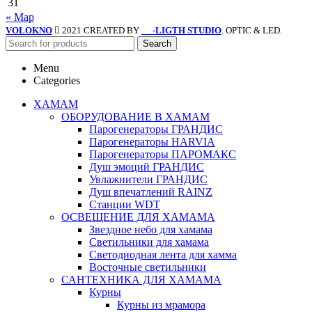
31
« Мар
VOLOKNO
2021 CREATED BY
-LIGTH STUDIO
. OPTIC & LED.
SV
Search
Menu
Categories
ХАМАМ
ОБОРУДОВАНИЕ В ХАМАМ
Парогенераторы ГРАНДИС
Парогенераторы HARVIA
Парогенераторы ПАРОМАКС
Душ эмоций ГРАНДИС
Увлажнители ГРАНДИС
Душ впечатлений RAINZ
Станции WDT
ОСВЕЩЕНИЕ ДЛЯ ХАМАМА
Звездное небо для хамама
Светильники для хамама
Светодиодная лента для хамма
Восточные светильники
САНТЕХНИКА ДЛЯ ХАМАМА
Курны
Курны из мрамора