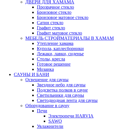
ДВЕРИ ДЛЯ ХАМАМА
Прозрачное стекло
Бронзовое стекло
Бронзовое матовое стекло
Сатин стекло
Графит стекло
Графит матовое стекло
МЕБЕЛЬ СТРОЙМАТЕРИАЛЫ В ХАМАМ
Утепление хамама
Купола, каплесборники
Лежаки, лавки, сиденье
Столы, кресла
Готовое решение
Мозаика
САУНЫ И БАНИ
Освещение для сауны
Звездное небо для сауны
Подсветка полков в сауне
Светильники для сауны
Светодиодная лента для сауны
Оборудование в сауну
Печи
Электропечи HARVIA
SAWO
Увлажнители