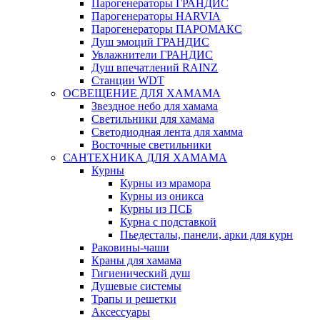
Парогенераторы ГРАНДИС
Парогенераторы HARVIA
Парогенераторы ПАРОМАКС
Душ эмоций ГРАНДИС
Увлажнители ГРАНДИС
Душ впечатлений RAINZ
Станции WDT
ОСВЕЩЕНИЕ ДЛЯ ХАМАМА
Звездное небо для хамама
Светильники для хамама
Светодиодная лента для хамма
Восточные светильники
САНТЕХНИКА ДЛЯ ХАМАМА
Курны
Курны из мрамора
Курны из оникса
Курны из ПСБ
Курна с подставкой
Пьедесталы, панели, арки для курн
Раковины-чаши
Краны для хамама
Гигиенический душ
Душевые системы
Трапы и решетки
Аксессуары