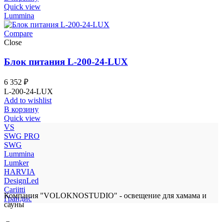
Quick view
Lummina
Compare
Close
Блок питания L-200-24-LUX
6 352
₽
L-200-24-LUX
Add to wishlist
В корзину
Quick view
VS
SWG PRO
SWG
Lummina
Lumker
HARVIA
DesignLed
Cariitti
Компания "VOLOKNOSTUDIO" - освещение для хамама и
Грандис
сауны