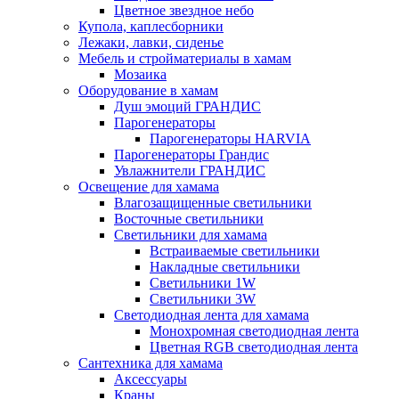
Цветное звездное небо
Купола, каплесборники
Лежаки, лавки, сиденье
Мебель и стройматериалы в хамам
Мозаика
Оборудование в хамам
Душ эмоций ГРАНДИС
Парогенераторы
Парогенераторы HARVIA
Парогенераторы Грандис
Увлажнители ГРАНДИС
Освещение для хамама
Влагозащищенные светильники
Восточные светильники
Светильники для хамама
Встраиваемые светильники
Накладные светильники
Светильники 1W
Светильники 3W
Светодиодная лента для хамама
Монохромная светодиодная лента
Цветная RGB светодиодная лента
Сантехника для хамама
Аксессуары
Краны