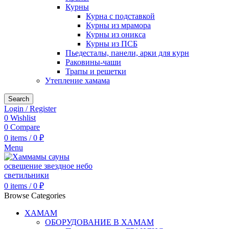
Курны
Курна с подставкой
Курны из мрамора
Курны из оникса
Курны из ПСБ
Пьедесталы, панели, арки для курн
Раковины-чаши
Трапы и решетки
Утепление хамама
Search
Login / Register
0
Wishlist
0
Compare
0
items
/
0
₽
Menu
0
items
/
0
₽
Browse Categories
ХАМАМ
ОБОРУДОВАНИЕ В ХАМАМ