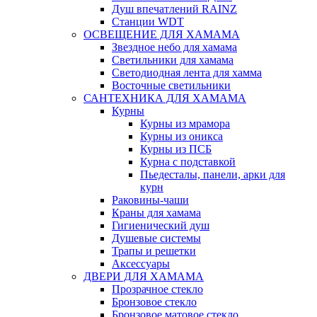
Душ впечатлений RAINZ
Станции WDT
ОСВЕЩЕНИЕ ДЛЯ ХАМАМА
Звездное небо для хамама
Светильники для хамама
Светодиодная лента для хамма
Восточные светильники
САНТЕХНИКА ДЛЯ ХАМАМА
Курны
Курны из мрамора
Курны из оникса
Курны из ПСБ
Курна с подставкой
Пьедесталы, панели, арки для
курн
Раковины-чаши
Краны для хамама
Гигиенический душ
Душевые системы
Трапы и решетки
Аксессуары
ДВЕРИ ДЛЯ ХАМАМА
Прозрачное стекло
Бронзовое стекло
Бронзовое матовое стекло