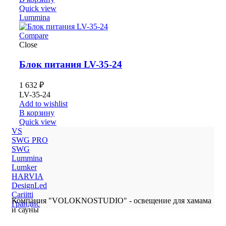
Quick view
Lummina
Compare
Close
Блок питания LV-35-24
1 632
₽
LV-35-24
Add to wishlist
В корзину
Quick view
VS
SWG PRO
SWG
Lummina
Lumker
HARVIA
DesignLed
Cariitti
Компания "VOLOKNOSTUDIO" - освещение для хамама
Грандис
и сауны