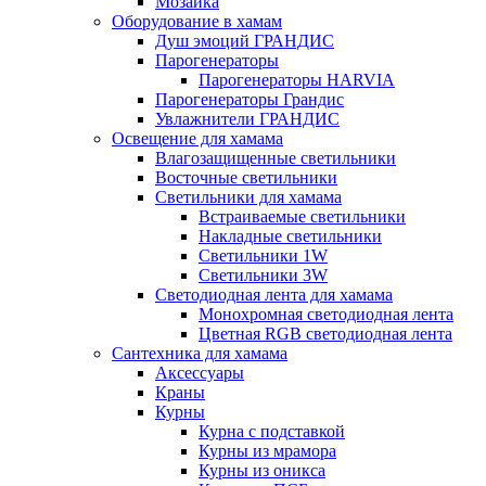
Мозаика
Оборудование в хамам
Душ эмоций ГРАНДИС
Парогенераторы
Парогенераторы HARVIA
Парогенераторы Грандис
Увлажнители ГРАНДИС
Освещение для хамама
Влагозащищенные светильники
Восточные светильники
Светильники для хамама
Встраиваемые светильники
Накладные светильники
Светильники 1W
Светильники 3W
Светодиодная лента для хамама
Монохромная светодиодная лента
Цветная RGB светодиодная лента
Сантехника для хамама
Аксессуары
Краны
Курны
Курна с подставкой
Курны из мрамора
Курны из оникса