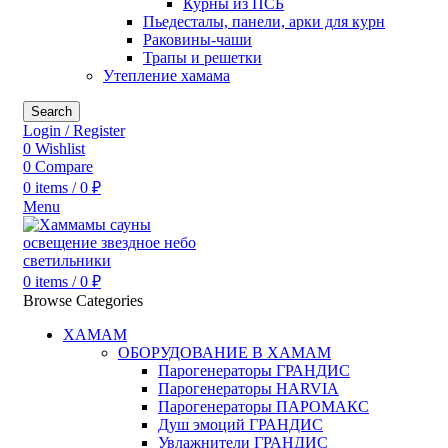
Курны из ПСБ
Пьедесталы, панели, арки для курн
Раковины-чаши
Трапы и решетки
Утепление хамама
Search
Login / Register
0
Wishlist
0
Compare
0
items
/
0
₽
Menu
0
items
/
0
₽
Browse Categories
ХАМАМ
ОБОРУДОВАНИЕ В ХАМАМ
Парогенераторы ГРАНДИС
Парогенераторы HARVIA
Парогенераторы ПАРОМАКС
Душ эмоций ГРАНДИС
Увлажнители ГРАНДИС