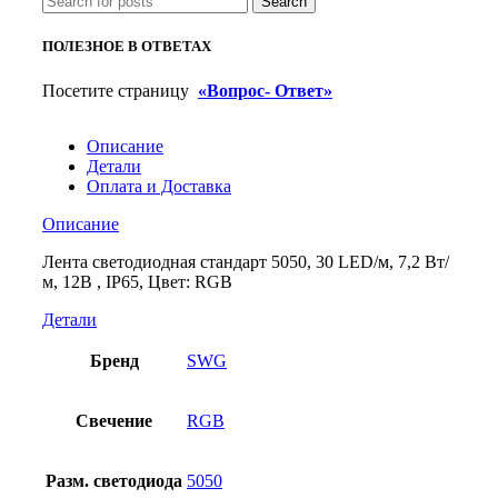
Search
м,
12В
ПОЛЕЗНОЕ В ОТВЕТАХ
,
IP65,
Посетите страницу
«Вопрос- Ответ»
Цвет:
RGB
Описание
Детали
Оплата и Доставка
Описание
Лента светодиодная стандарт 5050, 30 LED/м, 7,2 Вт/
м, 12В , IP65, Цвет: RGB
Детали
Бренд
SWG
Свечение
RGB
Разм. светодиода
5050