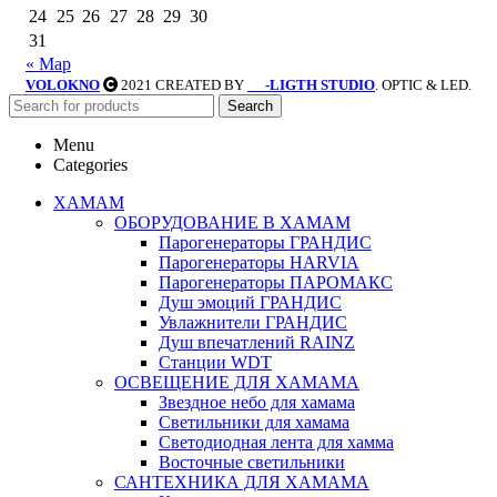
24
25
26
27
28
29
30
31
« Мар
VOLOKNO
2021 CREATED BY
-LIGTH STUDIO
. OPTIC & LED.
SV
Search
Menu
Categories
ХАМАМ
ОБОРУДОВАНИЕ В ХАМАМ
Парогенераторы ГРАНДИС
Парогенераторы HARVIA
Парогенераторы ПАРОМАКС
Душ эмоций ГРАНДИС
Увлажнители ГРАНДИС
Душ впечатлений RAINZ
Станции WDT
ОСВЕЩЕНИЕ ДЛЯ ХАМАМА
Звездное небо для хамама
Светильники для хамама
Светодиодная лента для хамма
Восточные светильники
САНТЕХНИКА ДЛЯ ХАМАМА