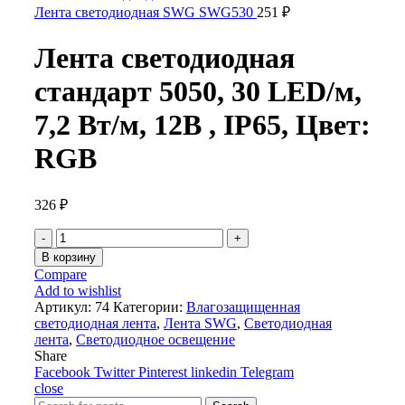
Лента светодиодная SWG SWG530
251
₽
Лента светодиодная
стандарт 5050, 30 LED/м,
7,2 Вт/м, 12В , IP65, Цвет:
RGB
326
₽
Количество
товара
В корзину
Лента
Compare
светодиодная
Add to wishlist
стандарт
Артикул:
74
Категории:
Влагозащищенная
5050,
светодиодная лента
,
Лента SWG
,
Светодиодная
30
лента
,
Светодиодное освещение
LED/
Share
м,
Facebook
Twitter
Pinterest
linkedin
Telegram
7,2
close
Вт/