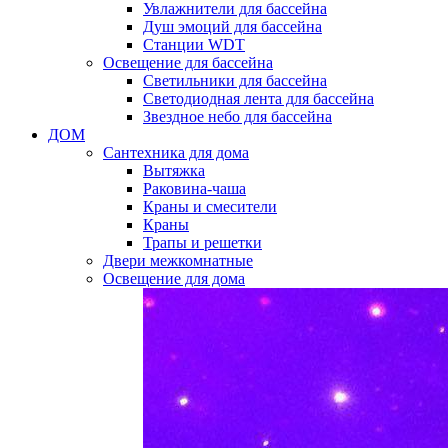
Увлажнители для бассейна
Душ эмоций для бассейна
Станции WDT
Освещение для бассейна
Светильники для бассейна
Светодиодная лента для бассейна
Звездное небо для бассейна
ДОМ
Сантехника для дома
Вытяжка
Раковина-чаша
Краны и смесители
Краны
Трапы и решетки
Двери межкомнатные
Освещение для дома