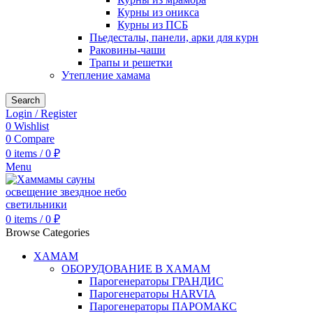
Курны из оникса
Курны из ПСБ
Пьедесталы, панели, арки для курн
Раковины-чаши
Трапы и решетки
Утепление хамама
Search
Login / Register
0
Wishlist
0
Compare
0
items
/
0
₽
Menu
0
items
/
0
₽
Browse Categories
ХАМАМ
ОБОРУДОВАНИЕ В ХАМАМ
Парогенераторы ГРАНДИС
Парогенераторы HARVIA
Парогенераторы ПАРОМАКС