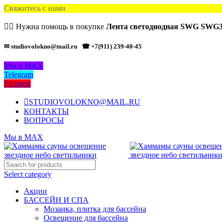
Свяжитесь с нами
🙋‍♂️ Нужна помощь в покупке
Лента светодиодная SWG SWG3
✉ studiovolokno@mail.ru
☎ +7(911) 239-40-45
Мы в MAX
Telegram
Pinterest
STUDIOVOLOKNO@MAIL.RU
КОНТАКТЫ
ВОПРОСЫ
Мы в MAX
Select category
Акции
БАССЕЙН И СПА
Мозаика, плитка для бассейна
Освещение для бассейна