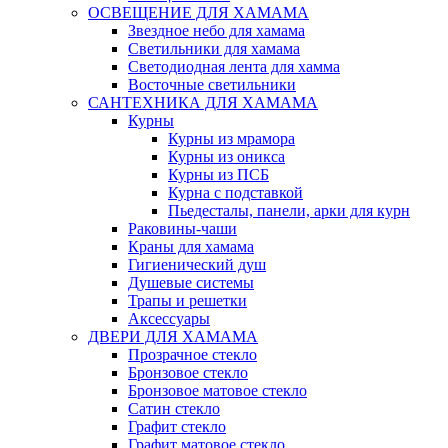
ОСВЕЩЕНИЕ ДЛЯ ХАМАМА
Звездное небо для хамама
Светильники для хамама
Светодиодная лента для хамма
Восточные светильники
САНТЕХНИКА ДЛЯ ХАМАМА
Курны
Курны из мрамора
Курны из оникса
Курны из ПСБ
Курна с подставкой
Пьедесталы, панели, арки для курн
Раковины-чаши
Краны для хамама
Гигиенический душ
Душевые системы
Трапы и решетки
Аксессуары
ДВЕРИ ДЛЯ ХАМАМА
Прозрачное стекло
Бронзовое стекло
Бронзовое матовое стекло
Сатин стекло
Графит стекло
Графит матовое стекло