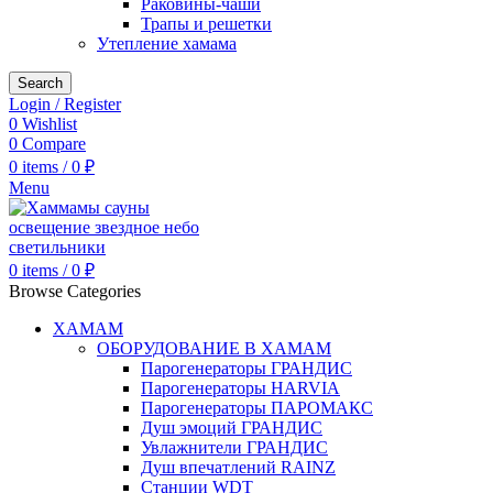
Раковины-чаши
Трапы и решетки
Утепление хамама
Search
Login / Register
0
Wishlist
0
Compare
0
items
/
0
₽
Menu
0
items
/
0
₽
Browse Categories
ХАМАМ
ОБОРУДОВАНИЕ В ХАМАМ
Парогенераторы ГРАНДИС
Парогенераторы HARVIA
Парогенераторы ПАРОМАКС
Душ эмоций ГРАНДИС
Увлажнители ГРАНДИС
Душ впечатлений RAINZ
Станции WDT