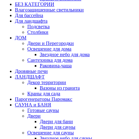
БЕЗ КАТЕГОРИИ
Влагозащищенные светильники
Для бассейна
Для ландшафта
Подсветка
Столбики
ДОМ
Двери и Перегородки
Освещение для дома
Звездное небо для дома
Сантехника для дома
Раковина-чаша
Дровяные печи
ЛАНДШАФТ
Декор территории
Вазоны из гранита
Краны для сада
Парогенераторы Паромакс
САУНА и БАНЯ
Готовые сауны
Двери
Двери для бани
Двери для сауны
Освещение для сауны
Звездное небо для сауны