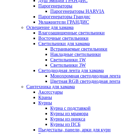
Душ эмоций ГРАНДИС
Парогенераторы
Парогенераторы HARVIA
Парогенераторы Грандис
Увлажнители ГРАНДИС
Освещение для хамама
Влагозащищенные светильники
Восточные светильники
Светильники для хамама
Встраиваемые светильники
Накладные светильники
Светильники 1W
Светильники 3W
Светодиодная лента для хамама
Монохромная светодиодная лента
Цветная RGB светодиодная лента
Сантехника для хамама
Аксессуары
Краны
Курны
Курна с подставкой
Курны из мрамора
Курны из оникса
Курны из ПСБ
Пьедесталы, панели, арки для курн