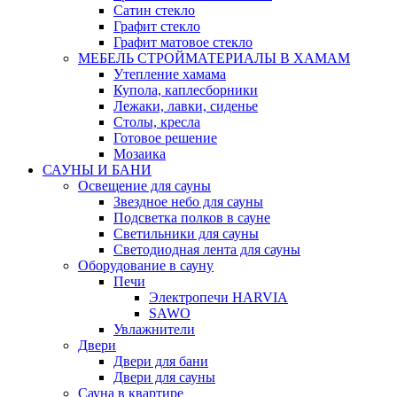
Сатин стекло
Графит стекло
Графит матовое стекло
МЕБЕЛЬ СТРОЙМАТЕРИАЛЫ В ХАМАМ
Утепление хамама
Купола, каплесборники
Лежаки, лавки, сиденье
Столы, кресла
Готовое решение
Мозаика
САУНЫ И БАНИ
Освещение для сауны
Звездное небо для сауны
Подсветка полков в сауне
Светильники для сауны
Светодиодная лента для сауны
Оборудование в сауну
Печи
Электропечи HARVIA
SAWO
Увлажнители
Двери
Двери для бани
Двери для сауны
Сауна в квартире