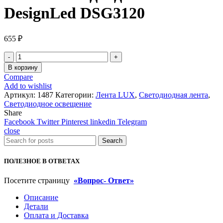
DesignLed DSG3120
655
₽
Количество
товара
В корзину
Лента
Compare
светодиодная
Add to wishlist
DesignLed
Артикул:
1487
Категории:
Лента LUX
,
Светодиодная лента
,
DSG3120
Светодиодное освещение
Share
Facebook
Twitter
Pinterest
linkedin
Telegram
close
Search
ПОЛЕЗНОЕ В ОТВЕТАХ
Посетите страницу
«Вопрос- Ответ»
Описание
Детали
Оплата и Доставка