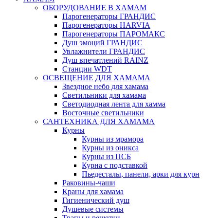
ОБОРУДОВАНИЕ В ХАМАМ
Парогенераторы ГРАНДИС
Парогенераторы HARVIA
Парогенераторы ПАРОМАКС
Душ эмоций ГРАНДИС
Увлажнители ГРАНДИС
Душ впечатлений RAINZ
Станции WDT
ОСВЕЩЕНИЕ ДЛЯ ХАМАМА
Звездное небо для хамама
Светильники для хамама
Светодиодная лента для хамма
Восточные светильники
САНТЕХНИКА ДЛЯ ХАМАМА
Курны
Курны из мрамора
Курны из оникса
Курны из ПСБ
Курна с подставкой
Пьедесталы, панели, арки для курн
Раковины-чаши
Краны для хамама
Гигиенический душ
Душевые системы
Трапы и решетки