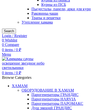
Курны из оникса
Курны из ПСБ
Пьедесталы, панели, арки для курн
Раковины-чаши
Трапы и решетки
Утепление хамама
Search
Login / Register
0
Wishlist
0
Compare
0
items
/
0
₽
Menu
0
items
/
0
₽
Browse Categories
ХАМАМ
ОБОРУДОВАНИЕ В ХАМАМ
Парогенераторы ГРАНДИС
Парогенераторы HARVIA
Парогенераторы ПАРОМАКС
Душ эмоций ГРАНДИС