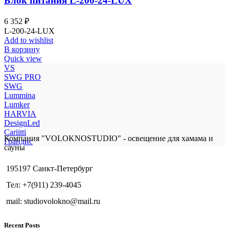
Блок питания L-200-24-LUX
6 352
₽
L-200-24-LUX
Add to wishlist
В корзину
Quick view
VS
SWG PRO
SWG
Lummina
Lumker
HARVIA
DesignLed
Cariitti
Компания "VOLOKNOSTUDIO" - освещение для хамама и
Грандис
сауны
195197 Санкт-Петербург
Тел: +7(911) 239-4045
mail: studiovolokno@mail.ru
Recent Posts