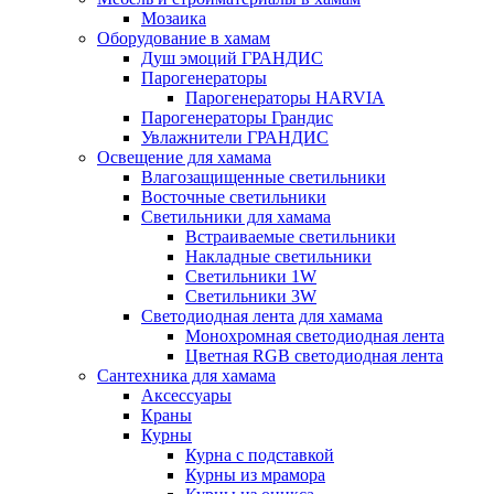
Мозаика
Оборудование в хамам
Душ эмоций ГРАНДИС
Парогенераторы
Парогенераторы HARVIA
Парогенераторы Грандис
Увлажнители ГРАНДИС
Освещение для хамама
Влагозащищенные светильники
Восточные светильники
Светильники для хамама
Встраиваемые светильники
Накладные светильники
Светильники 1W
Светильники 3W
Светодиодная лента для хамама
Монохромная светодиодная лента
Цветная RGB светодиодная лента
Сантехника для хамама
Аксессуары
Краны
Курны
Курна с подставкой
Курны из мрамора