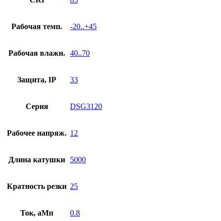
Рабочая темп.
-20..+45
Рабочая влажн.
40..70
Защита, IP
33
Серия
DSG3120
Рабочее напряж.
12
Длина катушки
5000
Кратность резки
25
Ток, аМп
0.8