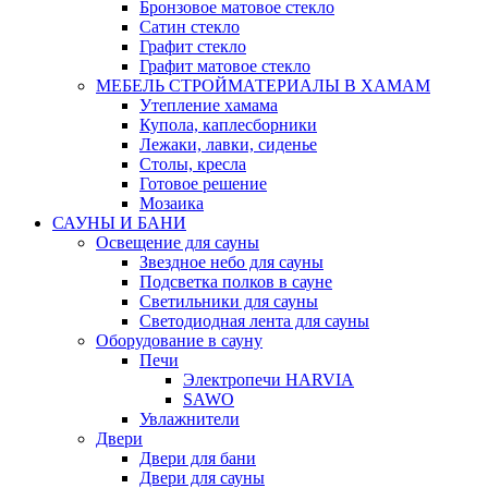
Бронзовое матовое стекло
Сатин стекло
Графит стекло
Графит матовое стекло
МЕБЕЛЬ СТРОЙМАТЕРИАЛЫ В ХАМАМ
Утепление хамама
Купола, каплесборники
Лежаки, лавки, сиденье
Столы, кресла
Готовое решение
Мозаика
САУНЫ И БАНИ
Освещение для сауны
Звездное небо для сауны
Подсветка полков в сауне
Светильники для сауны
Светодиодная лента для сауны
Оборудование в сауну
Печи
Электропечи HARVIA
SAWO
Увлажнители
Двери
Двери для бани
Двери для сауны