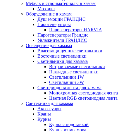
Мебель и стройматериалы в хамам
Мозаика
Оборудование в хамам
Душ эмоций ГРАНДИС
Парогенераторы
Парогенераторы HARVIA
Парогенераторы Грандис
Увлажнители ГРАНДИС
Освещение для хамама
Влагозащищенные светильники
Восточные светильники
Светильники для хамама
Встраиваемые светильники
Накладные светильники
Светильники 1W
Светильники 3W
Светодиодная лента для хамама
Монохромная светодиодная лента
Цветная RGB светодиодная лента
Сантехника для хамама
Аксессуары
Краны
Курны
Курна с подставкой
Курны из мрамора