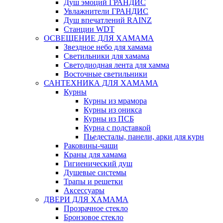
Душ эмоций ГРАНДИС
Увлажнители ГРАНДИС
Душ впечатлений RAINZ
Станции WDT
ОСВЕЩЕНИЕ ДЛЯ ХАМАМА
Звездное небо для хамама
Светильники для хамама
Светодиодная лента для хамма
Восточные светильники
САНТЕХНИКА ДЛЯ ХАМАМА
Курны
Курны из мрамора
Курны из оникса
Курны из ПСБ
Курна с подставкой
Пьедесталы, панели, арки для курн
Раковины-чаши
Краны для хамама
Гигиенический душ
Душевые системы
Трапы и решетки
Аксессуары
ДВЕРИ ДЛЯ ХАМАМА
Прозрачное стекло
Бронзовое стекло