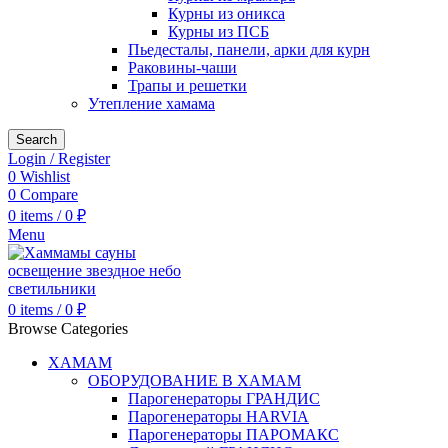
Курны из оникса
Курны из ПСБ
Пьедесталы, панели, арки для курн
Раковины-чаши
Трапы и решетки
Утепление хамама
Search
Login / Register
0
Wishlist
0
Compare
0
items
/
0
₽
Menu
0
items
/
0
₽
Browse Categories
ХАМАМ
ОБОРУДОВАНИЕ В ХАМАМ
Парогенераторы ГРАНДИС
Парогенераторы HARVIA
Парогенераторы ПАРОМАКС