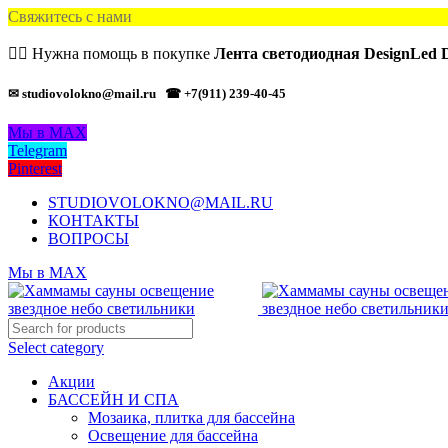
Свяжитесь с нами
🙋‍♂️ Нужна помощь в покупке
Лента светодиодная DesignLed
✉ studiovolokno@mail.ru
☎ +7(911) 239-40-45
Мы в MAX
Telegram
Pinterest
STUDIOVOLOKNO@MAIL.RU
КОНТАКТЫ
ВОПРОСЫ
Мы в MAX
Select category
Акции
БАССЕЙН И СПА
Мозаика, плитка для бассейна
Освещение для бассейна