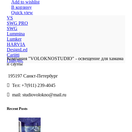
Add to wishlist
В корзину
Quick view
VS
SWG PRO
SWG
Lummina
Lumker
HARVIA
DesignLed
Cariitti
Компания "VOLOKNOSTUDIO" - освещение для хамама
Грандис
и сауны
195197 Санкт-Петербург
Тел: +7(911) 239-4045
mail: studiovolokno@mail.ru
Recent Posts