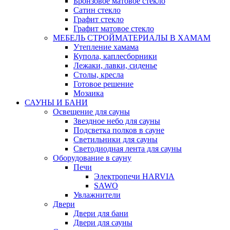
Бронзовое матовое стекло
Сатин стекло
Графит стекло
Графит матовое стекло
МЕБЕЛЬ СТРОЙМАТЕРИАЛЫ В ХАМАМ
Утепление хамама
Купола, каплесборники
Лежаки, лавки, сиденье
Столы, кресла
Готовое решение
Мозаика
САУНЫ И БАНИ
Освещение для сауны
Звездное небо для сауны
Подсветка полков в сауне
Светильники для сауны
Светодиодная лента для сауны
Оборудование в сауну
Печи
Электропечи HARVIA
SAWO
Увлажнители
Двери
Двери для бани
Двери для сауны