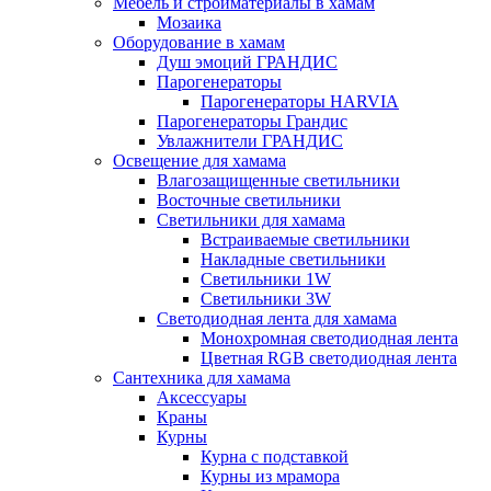
Мебель и стройматериалы в хамам
Мозаика
Оборудование в хамам
Душ эмоций ГРАНДИС
Парогенераторы
Парогенераторы HARVIA
Парогенераторы Грандис
Увлажнители ГРАНДИС
Освещение для хамама
Влагозащищенные светильники
Восточные светильники
Светильники для хамама
Встраиваемые светильники
Накладные светильники
Светильники 1W
Светильники 3W
Светодиодная лента для хамама
Монохромная светодиодная лента
Цветная RGB светодиодная лента
Сантехника для хамама
Аксессуары
Краны
Курны
Курна с подставкой
Курны из мрамора