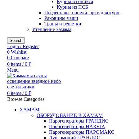
Курны из оникса
Курны из ПСБ
Пьедесталы, панели, арки для курн
Раковины-чаши
Трапы и решетки
Утепление хамама
Search
Login / Register
0
Wishlist
0
Compare
0
items
/
0
₽
Menu
0
items
/
0
₽
Browse Categories
ХАМАМ
ОБОРУДОВАНИЕ В ХАМАМ
Парогенераторы ГРАНДИС
Парогенераторы HARVIA
Парогенераторы ПАРОМАКС
Душ эмоций ГРАНДИС