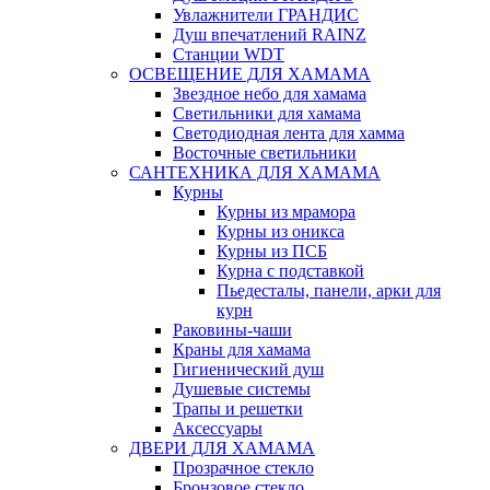
Увлажнители ГРАНДИС
Душ впечатлений RAINZ
Станции WDT
ОСВЕЩЕНИЕ ДЛЯ ХАМАМА
Звездное небо для хамама
Светильники для хамама
Светодиодная лента для хамма
Восточные светильники
САНТЕХНИКА ДЛЯ ХАМАМА
Курны
Курны из мрамора
Курны из оникса
Курны из ПСБ
Курна с подставкой
Пьедесталы, панели, арки для
курн
Раковины-чаши
Краны для хамама
Гигиенический душ
Душевые системы
Трапы и решетки
Аксессуары
ДВЕРИ ДЛЯ ХАМАМА
Прозрачное стекло
Бронзовое стекло