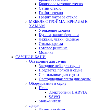
Бронзовое матовое стекло
Сатин стекло
Графит стекло
Графит матовое стекло
МЕБЕЛЬ СТРОЙМАТЕРИАЛЫ В
ХАМАМ
Утепление хамама
Купола, каплесборники
Лежаки, лавки, сиденье
Столы, кресла
Готовое решение
Мозаика
САУНЫ И БАНИ
Освещение для сауны
Звездное небо для сауны
Подсветка полков в сауне
Светильники для сауны
Светодиодная лента для сауны
Оборудование в сауну
Печи
Электропечи HARVIA
SAWO
Увлажнители
Двери
Двери для бани