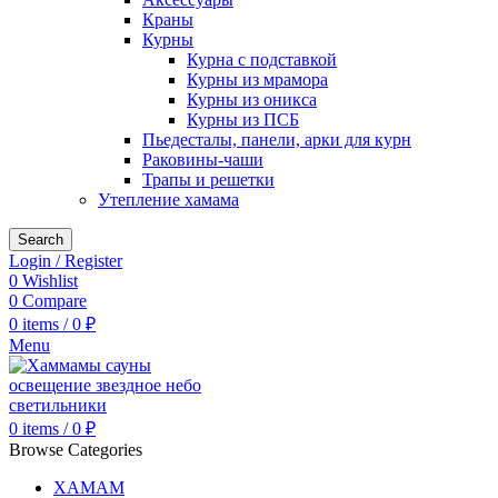
Краны
Курны
Курна с подставкой
Курны из мрамора
Курны из оникса
Курны из ПСБ
Пьедесталы, панели, арки для курн
Раковины-чаши
Трапы и решетки
Утепление хамама
Search
Login / Register
0
Wishlist
0
Compare
0
items
/
0
₽
Menu
0
items
/
0
₽
Browse Categories
ХАМАМ