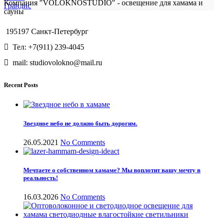
Компания "VOLOKNOSTUDIO" - освещение для хамама и
Грандис
сауны
195197 Санкт-Петербург
Тел: +7(911) 239-4045
mail: studiovolokno@mail.ru
Recent Posts
Звездное небо не должно быть дорогим.
26.05.2021
No Comments
Мечтаете о собственном хамаме? Мы воплотит вашу мечту в
реальность!
16.03.2026
No Comments