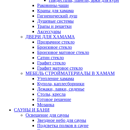
Пьедесталы, панели, арки для курн
Раковины-чаши
Краны для хамама
Гигиенический душ
Душевые системы
Трапы и решетки
Аксессуары
ДВЕРИ ДЛЯ ХАМАМА
Прозрачное стекло
Бронзовое стекло
Бронзовое матовое стекло
Сатин стекло
Графит стекло
Графит матовое стекло
МЕБЕЛЬ СТРОЙМАТЕРИАЛЫ В ХАМАМ
Утепление хамама
Купола, каплесборники
Лежаки, лавки, сиденье
Столы, кресла
Готовое решение
Мозаика
САУНЫ И БАНИ
Освещение для сауны
Звездное небо для сауны
Подсветка полков в сауне