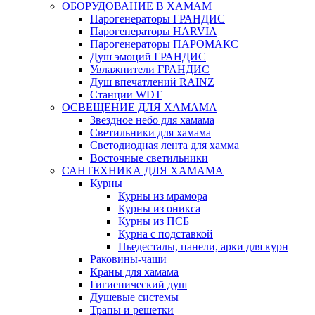
ОБОРУДОВАНИЕ В ХАМАМ
Парогенераторы ГРАНДИС
Парогенераторы HARVIA
Парогенераторы ПАРОМАКС
Душ эмоций ГРАНДИС
Увлажнители ГРАНДИС
Душ впечатлений RAINZ
Станции WDT
ОСВЕЩЕНИЕ ДЛЯ ХАМАМА
Звездное небо для хамама
Светильники для хамама
Светодиодная лента для хамма
Восточные светильники
САНТЕХНИКА ДЛЯ ХАМАМА
Курны
Курны из мрамора
Курны из оникса
Курны из ПСБ
Курна с подставкой
Пьедесталы, панели, арки для курн
Раковины-чаши
Краны для хамама
Гигиенический душ
Душевые системы
Трапы и решетки