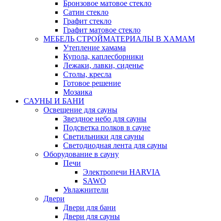
Бронзовое матовое стекло
Сатин стекло
Графит стекло
Графит матовое стекло
МЕБЕЛЬ СТРОЙМАТЕРИАЛЫ В ХАМАМ
Утепление хамама
Купола, каплесборники
Лежаки, лавки, сиденье
Столы, кресла
Готовое решение
Мозаика
САУНЫ И БАНИ
Освещение для сауны
Звездное небо для сауны
Подсветка полков в сауне
Светильники для сауны
Светодиодная лента для сауны
Оборудование в сауну
Печи
Электропечи HARVIA
SAWO
Увлажнители
Двери
Двери для бани
Двери для сауны