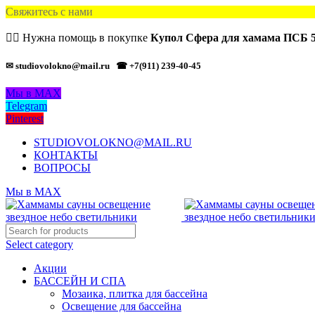
Свяжитесь с нами
🙋‍♂️ Нужна помощь в покупке
Купол Сфера для хамама ПСБ 5
✉ studiovolokno@mail.ru
☎ +7(911) 239-40-45
Мы в MAX
Telegram
Pinterest
STUDIOVOLOKNO@MAIL.RU
КОНТАКТЫ
ВОПРОСЫ
Мы в MAX
Select category
Акции
БАССЕЙН И СПА
Мозаика, плитка для бассейна
Освещение для бассейна