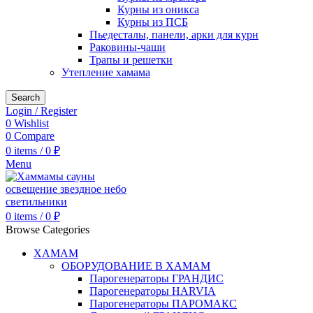
Курны из оникса
Курны из ПСБ
Пьедесталы, панели, арки для курн
Раковины-чаши
Трапы и решетки
Утепление хамама
Search
Login / Register
0
Wishlist
0
Compare
0
items
/
0
₽
Menu
0
items
/
0
₽
Browse Categories
ХАМАМ
ОБОРУДОВАНИЕ В ХАМАМ
Парогенераторы ГРАНДИС
Парогенераторы HARVIA
Парогенераторы ПАРОМАКС