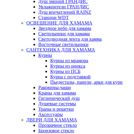
Душ эмоций ГРАНДИС
Увлажнители ГРАНДИС
Душ впечатлений RAINZ
Станции WDT
ОСВЕЩЕНИЕ ДЛЯ ХАМАМА
Звездное небо для хамама
Светильники для хамама
Светодиодная лента для хамма
Восточные светильники
САНТЕХНИКА ДЛЯ ХАМАМА
Курны
Курны из мрамора
Курны из оникса
Курны из ПСБ
Курна с подставкой
Пьедесталы, панели, арки для курн
Раковины-чаши
Краны для хамама
Гигиенический душ
Душевые системы
Трапы и решетки
Аксессуары
ДВЕРИ ДЛЯ ХАМАМА
Прозрачное стекло
Бронзовое стекло