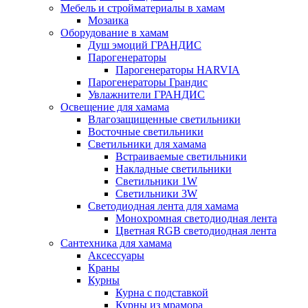
Мебель и стройматериалы в хамам
Мозаика
Оборудование в хамам
Душ эмоций ГРАНДИС
Парогенераторы
Парогенераторы HARVIA
Парогенераторы Грандис
Увлажнители ГРАНДИС
Освещение для хамама
Влагозащищенные светильники
Восточные светильники
Светильники для хамама
Встраиваемые светильники
Накладные светильники
Светильники 1W
Светильники 3W
Светодиодная лента для хамама
Монохромная светодиодная лента
Цветная RGB светодиодная лента
Сантехника для хамама
Аксессуары
Краны
Курны
Курна с подставкой
Курны из мрамора