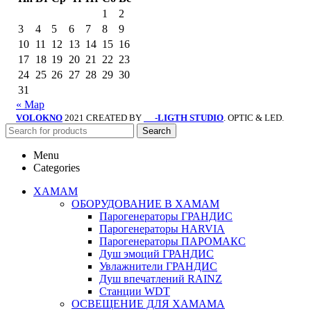
1
2
3
4
5
6
7
8
9
10
11
12
13
14
15
16
17
18
19
20
21
22
23
24
25
26
27
28
29
30
31
« Мар
VOLOKNO
2021 CREATED BY
-LIGTH STUDIO
. OPTIC & LED.
SV
Search
Menu
Categories
ХАМАМ
ОБОРУДОВАНИЕ В ХАМАМ
Парогенераторы ГРАНДИС
Парогенераторы HARVIA
Парогенераторы ПАРОМАКС
Душ эмоций ГРАНДИС
Увлажнители ГРАНДИС
Душ впечатлений RAINZ
Станции WDT
ОСВЕЩЕНИЕ ДЛЯ ХАМАМА