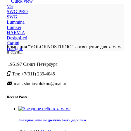
Quick view
VS
SWG PRO
SWG
Lummina
Lumker
HARVIA
DesignLed
Cariitti
Компания "VOLOKNOSTUDIO" - освещение для хамама
Грандис
и сауны
195197 Санкт-Петербург
Тел: +7(911) 239-4045
mail: studiovolokno@mail.ru
Recent Posts
Звездное небо не должно быть дорогим.