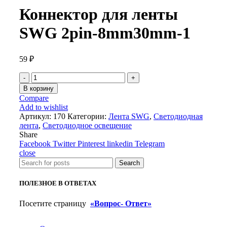
Коннектор для ленты
SWG 2pin-8mm30mm-1
59
₽
Количество
товара
В корзину
Коннектор
Compare
для
Add to wishlist
ленты
Артикул:
170
Категории:
Лента SWG
,
Светодиодная
SWG
лента
,
Светодиодное освещение
2pin-
Share
8mm30mm-
Facebook
Twitter
Pinterest
linkedin
Telegram
1
close
Search
ПОЛЕЗНОЕ В ОТВЕТАХ
Посетите страницу
«Вопрос- Ответ»