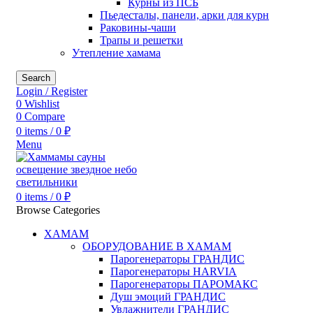
Курны из ПСБ
Пьедесталы, панели, арки для курн
Раковины-чаши
Трапы и решетки
Утепление хамама
Search
Login / Register
0
Wishlist
0
Compare
0
items
/
0
₽
Menu
0
items
/
0
₽
Browse Categories
ХАМАМ
ОБОРУДОВАНИЕ В ХАМАМ
Парогенераторы ГРАНДИС
Парогенераторы HARVIA
Парогенераторы ПАРОМАКС
Душ эмоций ГРАНДИС
Увлажнители ГРАНДИС