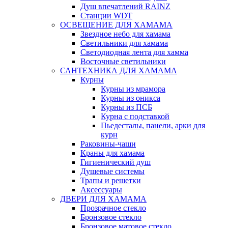
Душ впечатлений RAINZ
Станции WDT
ОСВЕЩЕНИЕ ДЛЯ ХАМАМА
Звездное небо для хамама
Светильники для хамама
Светодиодная лента для хамма
Восточные светильники
САНТЕХНИКА ДЛЯ ХАМАМА
Курны
Курны из мрамора
Курны из оникса
Курны из ПСБ
Курна с подставкой
Пьедесталы, панели, арки для
курн
Раковины-чаши
Краны для хамама
Гигиенический душ
Душевые системы
Трапы и решетки
Аксессуары
ДВЕРИ ДЛЯ ХАМАМА
Прозрачное стекло
Бронзовое стекло
Бронзовое матовое стекло