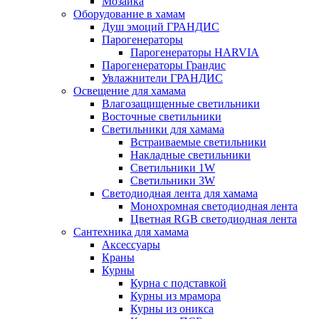
Мозаика
Оборудование в хамам
Душ эмоций ГРАНДИС
Парогенераторы
Парогенераторы HARVIA
Парогенераторы Грандис
Увлажнители ГРАНДИС
Освещение для хамама
Влагозащищенные светильники
Восточные светильники
Светильники для хамама
Встраиваемые светильники
Накладные светильники
Светильники 1W
Светильники 3W
Светодиодная лента для хамама
Монохромная светодиодная лента
Цветная RGB светодиодная лента
Сантехника для хамама
Аксессуары
Краны
Курны
Курна с подставкой
Курны из мрамора
Курны из оникса