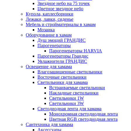
Звездное небо на 75 точек
Цветное звездное небо
Купола, каплесборники
Лежаки, лавки, сиденье
Мебель и стройматериалы в хамам
Мозаика
Оборудование в хамам
Душ эмоций ГРАНДИС
Парогенераторы
Парогенераторы HARVIA
Парогенераторы Грандис
Увлажнители ГРАНДИС
Освещение для хамама
Влагозащищенные светильники
Восточные светильники
Светильники для хамама
Встраиваемые светильники
Накладные светильники
Светильники 1W
Светильники 3W
Светодиодная лента для хамама
Монохромная светодиодная лента
Цветная RGB светодиодная лента
Сантехника для хамама
Аксессуары