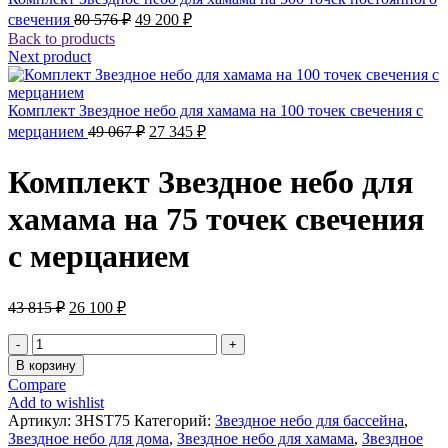
Первоначальная
Текущая
свечения
80 576
₽
49 200
₽
цена
цена:
Back to products
составляла
49
Next product
80
200 ₽.
576 ₽.
Комплект Звездное небо для хамама на 100 точек свечения с
Первоначальная
Текущая
мерцанием
49 067
₽
27 345
₽
цена
цена:
составляла
27
Комплект Звездное небо для
49
345 ₽.
067 ₽.
хамама на 75 точек свечения
с мерцанием
Первоначальная
Текущая
43 815
₽
26 100
₽
цена
цена:
составляла
26
Количество
43
товара
100 ₽.
В корзину
Комплект
815 ₽.
Compare
Звездное
Add to wishlist
небо
Артикул:
ЗНST75
Категорий:
Звездное небо для бассейна
,
для
Звездное небо для дома
,
Звездное небо для хамама
,
Звездное