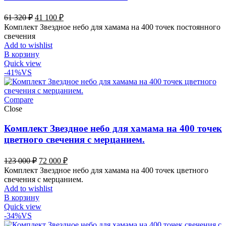
Первоначальная
Текущая
61 320
₽
41 100
₽
цена
цена:
Комплект Звездное небо для хамама на 400 точек постоянного
составляла
41
свечения
61
100 ₽.
Add to wishlist
320 ₽.
В корзину
Quick view
-41%
VS
Compare
Close
Комплект Звездное небо для хамама на 400 точек
цветного свечения с мерцанием.
Первоначальная
Текущая
123 000
₽
72 000
₽
цена
цена:
Комплект Звездное небо для хамама на 400 точек цветного
составляла
72
свечения с мерцанием.
123
000 ₽.
Add to wishlist
000 ₽.
В корзину
Quick view
-34%
VS