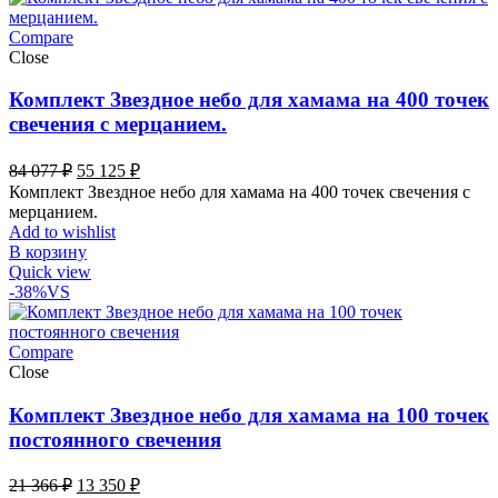
Compare
Close
Комплект Звездное небо для хамама на 400 точек
свечения с мерцанием.
Первоначальная
Текущая
84 077
₽
55 125
₽
цена
цена:
Комплект Звездное небо для хамама на 400 точек свечения с
составляла
55
мерцанием.
84
125 ₽.
Add to wishlist
077 ₽.
В корзину
Quick view
-38%
VS
Compare
Close
Комплект Звездное небо для хамама на 100 точек
постоянного свечения
Первоначальная
Текущая
21 366
₽
13 350
₽