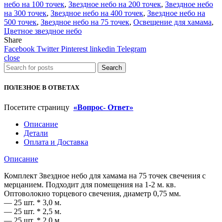
хамама
небо на 100 точек
,
Звездное небо на 200 точек
,
Звездное небо
на
на 300 точек
,
Звездное небо на 400 точек
,
Звездное небо на
75
500 точек
,
Звездное небо на 75 точек
,
Освещение для хамама
,
точек
Цветное звездное небо
свечения
Share
с
Facebook
Twitter
Pinterest
linkedin
Telegram
мерцанием
close
Search
ПОЛЕЗНОЕ В ОТВЕТАХ
Посетите страницу
«Вопрос- Ответ»
Описание
Детали
Оплата и Доставка
Описание
Комплект Звездное небо для хамама на 75 точек свечения с
мерцанием. Подходит для помещения на 1-2 м. кв.
Оптоволокно торцевого свечения, диаметр 0,75 мм.
— 25 шт. * 3,0 м.
— 25 шт. * 2,5 м.
— 25 шт. * 2,0 м.