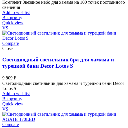
цена
цена:
Комплект Звездное небо для хамама на 100 точек постоянного
составляла
13
свечения
21
350 ₽.
Add to wishlist
366 ₽.
В корзину
Quick view
VS
Compare
Close
Светодиодный светильник бра для хамама и
турецкой бани Decor Lotos S
9 809
₽
Светодиодный светильник для хамама и турецкой бани Decor
Lotos S
Add to wishlist
В корзину
Quick view
VS
Compare