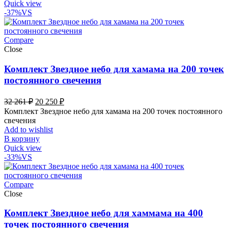
Quick view
-37%
VS
Compare
Close
Комплект Звездное небо для хамама на 200 точек
постоянного свечения
Первоначальная
Текущая
32 261
₽
20 250
₽
цена
цена:
Комплект Звездное небо для хамама на 200 точек постоянного
составляла
20
свечения
32
250 ₽.
Add to wishlist
261 ₽.
В корзину
Quick view
-33%
VS
Compare
Close
Комплект Звездное небо для хаммама на 400
точек постоянного свечения