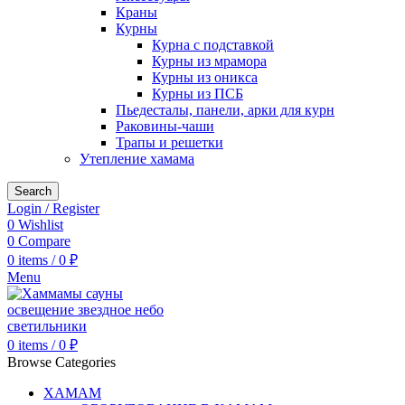
Краны
Курны
Курна с подставкой
Курны из мрамора
Курны из оникса
Курны из ПСБ
Пьедесталы, панели, арки для курн
Раковины-чаши
Трапы и решетки
Утепление хамама
Search
Login / Register
0
Wishlist
0
Compare
0
items
/
0
₽
Menu
0
items
/
0
₽
Browse Categories
ХАМАМ