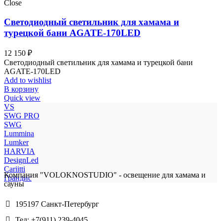
Close
Светодиодный светильник для хамама и
турецкой бани AGATE-170LED
12 150
₽
Светодиодный светильник для хамама и турецкой бани
AGATE-170LED
Add to wishlist
В корзину
Quick view
VS
SWG PRO
SWG
Lummina
Lumker
HARVIA
DesignLed
Cariitti
Компания "VOLOKNOSTUDIO" - освещение для хамама и
Грандис
сауны
195197 Санкт-Петербург
Тел: +7(911) 239-4045