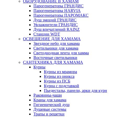
ОБОРУДОВАНИЕ В ХАМАМ
Парогенераторы ГРАНДИС
Парогенераторы HARVIA
Парогенераторы ПАРОМАКС
Душ эмоций ГРАНДИС
Увлажнители ГРАНДИС
Душ впечатлений RAINZ
Станции WDT
ОСВЕЩЕНИЕ ДЛЯ ХАМАМА
Звездное небо для хамама
Светильники для хамама
Светодиодная лента для хамма
Восточные светильники
САНТЕХНИКА ДЛЯ ХАМАМА
Курны
Курны из мрамора
Курны из оникса
Курны из ПСБ
Курна с подставкой
Пьедесталы, панели, арки для курн
Раковины-чаши
Краны для хамама
Гигиенический душ
Душевые системы
Трапы и решетки