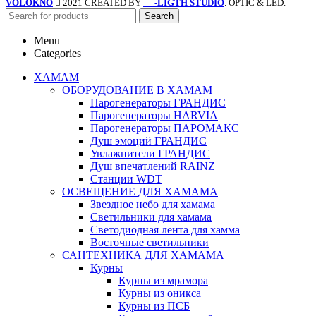
VOLOKNO
2021 CREATED BY
-LIGTH STUDIO
. OPTIC & LED.
SV
Search
Menu
Categories
ХАМАМ
ОБОРУДОВАНИЕ В ХАМАМ
Парогенераторы ГРАНДИС
Парогенераторы HARVIA
Парогенераторы ПАРОМАКС
Душ эмоций ГРАНДИС
Увлажнители ГРАНДИС
Душ впечатлений RAINZ
Станции WDT
ОСВЕЩЕНИЕ ДЛЯ ХАМАМА
Звездное небо для хамама
Светильники для хамама
Светодиодная лента для хамма
Восточные светильники
САНТЕХНИКА ДЛЯ ХАМАМА
Курны
Курны из мрамора
Курны из оникса
Курны из ПСБ