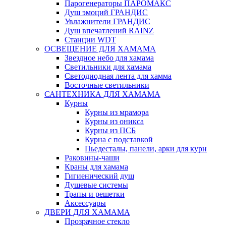
Парогенераторы ПАРОМАКС
Душ эмоций ГРАНДИС
Увлажнители ГРАНДИС
Душ впечатлений RAINZ
Станции WDT
ОСВЕЩЕНИЕ ДЛЯ ХАМАМА
Звездное небо для хамама
Светильники для хамама
Светодиодная лента для хамма
Восточные светильники
САНТЕХНИКА ДЛЯ ХАМАМА
Курны
Курны из мрамора
Курны из оникса
Курны из ПСБ
Курна с подставкой
Пьедесталы, панели, арки для курн
Раковины-чаши
Краны для хамама
Гигиенический душ
Душевые системы
Трапы и решетки
Аксессуары
ДВЕРИ ДЛЯ ХАМАМА
Прозрачное стекло