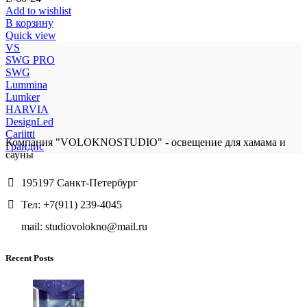
Add to wishlist
В корзину
Quick view
VS
SWG PRO
SWG
Lummina
Lumker
HARVIA
DesignLed
Cariitti
Компания "VOLOKNOSTUDIO" - освещение для хамама и
Грандис
сауны
195197 Санкт-Петербург
Тел: +7(911) 239-4045
mail: studiovolokno@mail.ru
Recent Posts