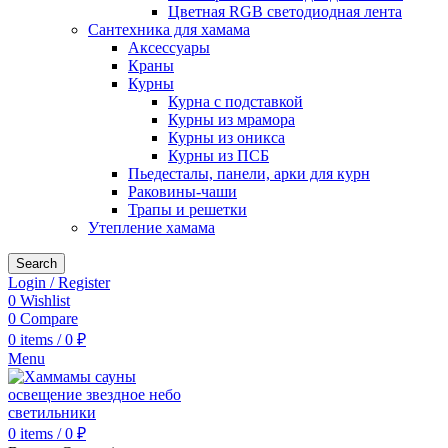
Цветная RGB светодиодная лента
Сантехника для хамама
Аксессуары
Краны
Курны
Курна с подставкой
Курны из мрамора
Курны из оникса
Курны из ПСБ
Пьедесталы, панели, арки для курн
Раковины-чаши
Трапы и решетки
Утепление хамама
Search
Login / Register
0
Wishlist
0
Compare
0
items
/
0
₽
Menu
0
items
/
0
₽