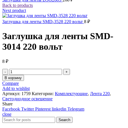
Back to products
Next product
Заглушка для ленты SMD-3528 220 вольт
8
₽
Заглушка для ленты SMD-
3014 220 вольт
8
₽
Количество
товара
В корзину
Заглушка
Compare
для
Add to wishlist
ленты
Артикул:
1759
Категории:
Комплектующие
,
Лента 220
,
SMD-
Светодиодное освещение
3014
Share
220
Facebook
Twitter
Pinterest
linkedin
Telegram
вольт
close
Search