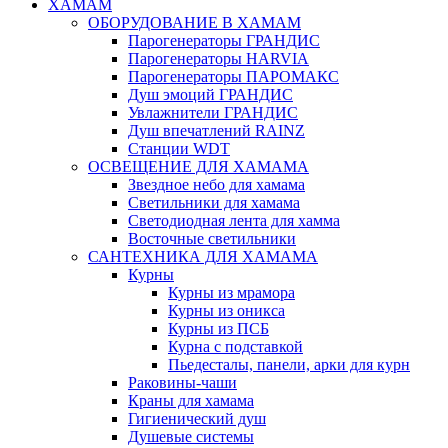
ХАМАМ
ОБОРУДОВАНИЕ В ХАМАМ
Парогенераторы ГРАНДИС
Парогенераторы HARVIA
Парогенераторы ПАРОМАКС
Душ эмоций ГРАНДИС
Увлажнители ГРАНДИС
Душ впечатлений RAINZ
Станции WDT
ОСВЕЩЕНИЕ ДЛЯ ХАМАМА
Звездное небо для хамама
Светильники для хамама
Светодиодная лента для хамма
Восточные светильники
САНТЕХНИКА ДЛЯ ХАМАМА
Курны
Курны из мрамора
Курны из оникса
Курны из ПСБ
Курна с подставкой
Пьедесталы, панели, арки для курн
Раковины-чаши
Краны для хамама
Гигиенический душ
Душевые системы