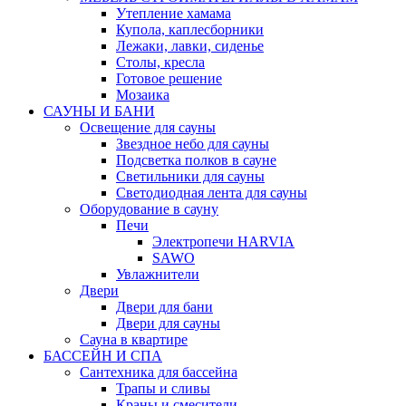
Утепление хамама
Купола, каплесборники
Лежаки, лавки, сиденье
Столы, кресла
Готовое решение
Мозаика
САУНЫ И БАНИ
Освещение для сауны
Звездное небо для сауны
Подсветка полков в сауне
Светильники для сауны
Светодиодная лента для сауны
Оборудование в сауну
Печи
Электропечи HARVIA
SAWO
Увлажнители
Двери
Двери для бани
Двери для сауны
Сауна в квартире
БАССЕЙН И СПА
Сантехника для бассейна
Трапы и сливы
Краны и смесители