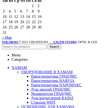
Пн
Вт
Ср
Чт
Пт
Сб
Вс
1
2
3
4
5
6
7
8
9
10
11
12
13
14
15
16
17
18
19
20
21
22
23
24
25
26
27
28
29
30
31
« Мар
VOLOKNO
2021 CREATED BY
-LIGTH STUDIO
. OPTIC & LED.
SV
Search
Menu
Categories
ХАМАМ
ОБОРУДОВАНИЕ В ХАМАМ
Парогенераторы ГРАНДИС
Парогенераторы HARVIA
Парогенераторы ПАРОМАКС
Душ эмоций ГРАНДИС
Увлажнители ГРАНДИС
Душ впечатлений RAINZ
Станции WDT
ОСВЕЩЕНИЕ ДЛЯ ХАМАМА