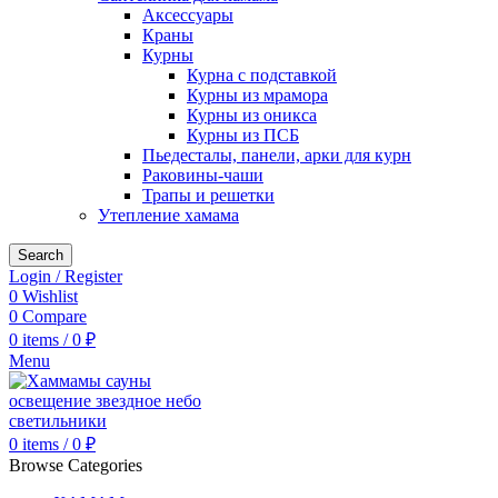
Аксессуары
Краны
Курны
Курна с подставкой
Курны из мрамора
Курны из оникса
Курны из ПСБ
Пьедесталы, панели, арки для курн
Раковины-чаши
Трапы и решетки
Утепление хамама
Search
Login / Register
0
Wishlist
0
Compare
0
items
/
0
₽
Menu
0
items
/
0
₽
Browse Categories