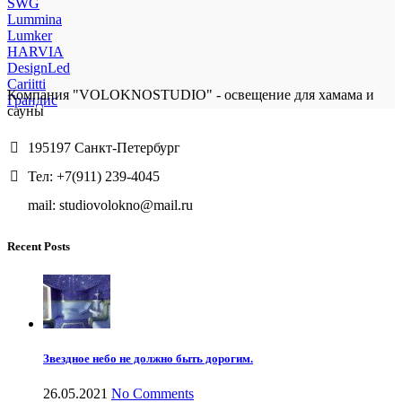
SWG
Lummina
Lumker
HARVIA
DesignLed
Cariitti
Компания "VOLOKNOSTUDIO" - освещение для хамама и
Грандис
сауны
195197 Санкт-Петербург
Тел: +7(911) 239-4045
mail: studiovolokno@mail.ru
Recent Posts
Звездное небо не должно быть дорогим.
26.05.2021
No Comments