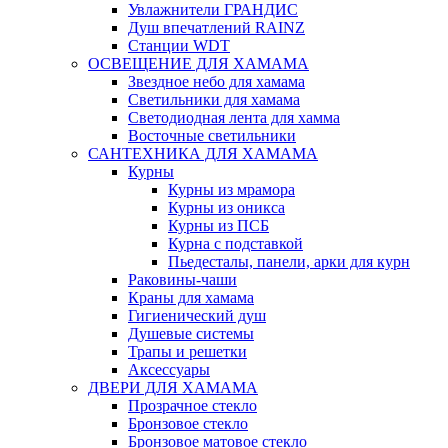
Увлажнители ГРАНДИС
Душ впечатлений RAINZ
Станции WDT
ОСВЕЩЕНИЕ ДЛЯ ХАМАМА
Звездное небо для хамама
Светильники для хамама
Светодиодная лента для хамма
Восточные светильники
САНТЕХНИКА ДЛЯ ХАМАМА
Курны
Курны из мрамора
Курны из оникса
Курны из ПСБ
Курна с подставкой
Пьедесталы, панели, арки для курн
Раковины-чаши
Краны для хамама
Гигиенический душ
Душевые системы
Трапы и решетки
Аксессуары
ДВЕРИ ДЛЯ ХАМАМА
Прозрачное стекло
Бронзовое стекло
Бронзовое матовое стекло