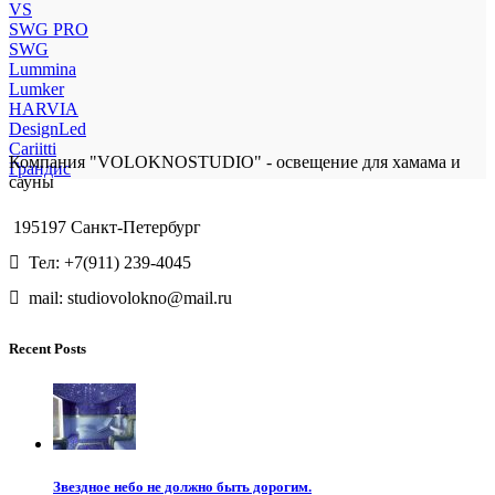
VS
SWG PRO
SWG
Lummina
Lumker
HARVIA
DesignLed
Cariitti
Компания "VOLOKNOSTUDIO" - освещение для хамама и
Грандис
сауны
195197 Санкт-Петербург
Тел: +7(911) 239-4045
mail: studiovolokno@mail.ru
Recent Posts
Звездное небо не должно быть дорогим.