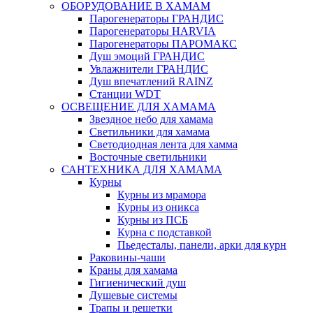
ОБОРУДОВАНИЕ В ХАМАМ
Парогенераторы ГРАНДИС
Парогенераторы HARVIA
Парогенераторы ПАРОМАКС
Душ эмоций ГРАНДИС
Увлажнители ГРАНДИС
Душ впечатлений RAINZ
Станции WDT
ОСВЕЩЕНИЕ ДЛЯ ХАМАМА
Звездное небо для хамама
Светильники для хамама
Светодиодная лента для хамма
Восточные светильники
САНТЕХНИКА ДЛЯ ХАМАМА
Курны
Курны из мрамора
Курны из оникса
Курны из ПСБ
Курна с подставкой
Пьедесталы, панели, арки для курн
Раковины-чаши
Краны для хамама
Гигиенический душ
Душевые системы
Трапы и решетки