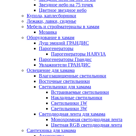
Звездное небо на 75 точек
Цветное звездное небо
Купола, каплесборники
Лежаки, лавки, сиденье
Мебель и стройматериалы в хамам
Мозаика
Оборудование в хамам
Душ эмоций ГРАНДИС
Парогенераторы
Парогенераторы HARVIA
Парогенераторы Грандис
Увлажнители ГРАНДИС
Освещение для хамама
Влагозащищенные светильники
Восточные светильники
Светильники для хамама
Встраиваемые светильники
Накладные светильники
Светильники 1W
Светильники 3W
Светодиодная лента для хамама
Монохромная светодиодная лента
Цветная RGB светодиодная лента
Сантехника для хамама
Аксессуары