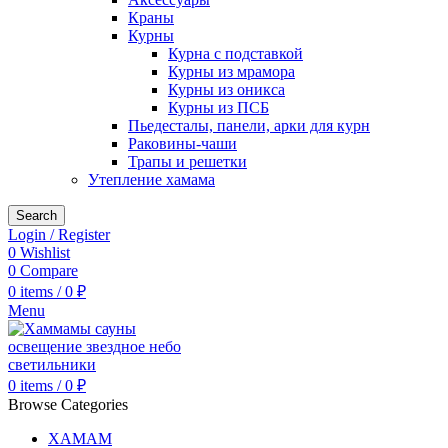
Краны
Курны
Курна с подставкой
Курны из мрамора
Курны из оникса
Курны из ПСБ
Пьедесталы, панели, арки для курн
Раковины-чаши
Трапы и решетки
Утепление хамама
Search
Login / Register
0
Wishlist
0
Compare
0
items
/
0
₽
Menu
0
items
/
0
₽
Browse Categories
ХАМАМ