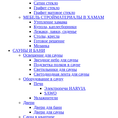
Сатин стекло
Графит стекло
Графит матовое стекло
МЕБЕЛЬ СТРОЙМАТЕРИАЛЫ В ХАМАМ
Утепление хамама
Купола, каплесборники
Лежаки, лавки, сиденье
Столы, кресла
Готовое решение
Мозаика
САУНЫ И БАНИ
Освещение для сауны
Звездное небо для сауны
Подсветка полков в сауне
Светильники для сауны
Светодиодная лента для сауны
Оборудование в сауну
Печи
Электропечи HARVIA
SAWO
Увлажнители
Двери
Двери для бани
Двери для сауны
Сауна в квартире