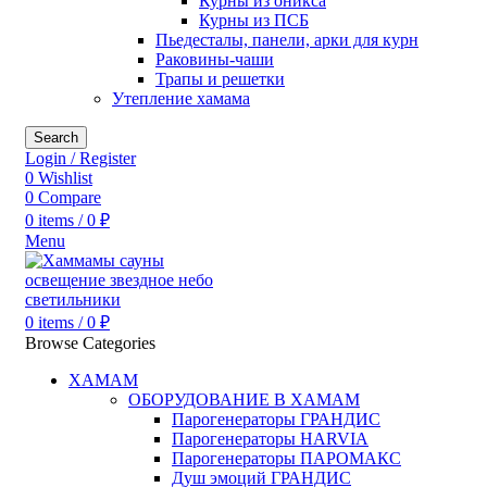
Курны из оникса
Курны из ПСБ
Пьедесталы, панели, арки для курн
Раковины-чаши
Трапы и решетки
Утепление хамама
Search
Login / Register
0
Wishlist
0
Compare
0
items
/
0
₽
Menu
0
items
/
0
₽
Browse Categories
ХАМАМ
ОБОРУДОВАНИЕ В ХАМАМ
Парогенераторы ГРАНДИС
Парогенераторы HARVIA
Парогенераторы ПАРОМАКС
Душ эмоций ГРАНДИС