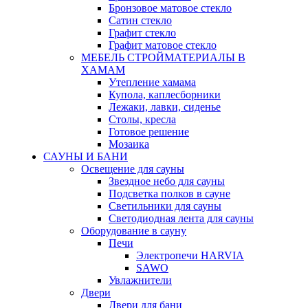
Бронзовое матовое стекло
Сатин стекло
Графит стекло
Графит матовое стекло
МЕБЕЛЬ СТРОЙМАТЕРИАЛЫ В
ХАМАМ
Утепление хамама
Купола, каплесборники
Лежаки, лавки, сиденье
Столы, кресла
Готовое решение
Мозаика
САУНЫ И БАНИ
Освещение для сауны
Звездное небо для сауны
Подсветка полков в сауне
Светильники для сауны
Светодиодная лента для сауны
Оборудование в сауну
Печи
Электропечи HARVIA
SAWO
Увлажнители
Двери
Двери для бани