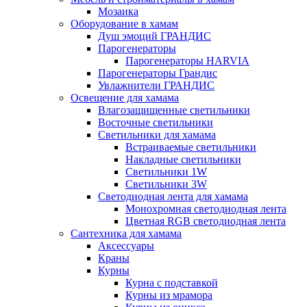
Мозаика
Оборудование в хамам
Душ эмоций ГРАНДИС
Парогенераторы
Парогенераторы HARVIA
Парогенераторы Грандис
Увлажнители ГРАНДИС
Освещение для хамама
Влагозащищенные светильники
Восточные светильники
Светильники для хамама
Встраиваемые светильники
Накладные светильники
Светильники 1W
Светильники 3W
Светодиодная лента для хамама
Монохромная светодиодная лента
Цветная RGB светодиодная лента
Сантехника для хамама
Аксессуары
Краны
Курны
Курна с подставкой
Курны из мрамора