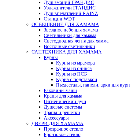
Душ эмоций ГРАНДИС
Увлажнители ГРАНДИС
Душ впечатлений RAINZ
Станции WDT
ОСВЕЩЕНИЕ ДЛЯ ХАМАМА
Звездное небо для хамама
Светильники для хамама
Светодиодная лента для хамма
Восточные светильники
САНТЕХНИКА ДЛЯ ХАМАМА
Курны
Курны из мрамора
Курны из оникса
Курны из ПСБ
Курна с подставкой
Пьедесталы, панели, арки для курн
Раковины-чаши
Краны для хамама
Гигиенический душ
Душевые системы
Трапы и решетки
Аксессуары
ДВЕРИ ДЛЯ ХАМАМА
Прозрачное стекло
Бронзовое стекло