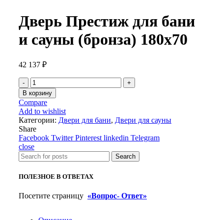
Дверь Престиж для бани
и сауны (бронза) 180х70
42 137
₽
Количество
товара
В корзину
Дверь
Compare
Престиж
Add to wishlist
для
Категории:
Двери для бани
,
Двери для сауны
бани
Share
и
Facebook
Twitter
Pinterest
linkedin
Telegram
сауны
close
(бронза)
Search
180х70
ПОЛЕЗНОЕ В ОТВЕТАХ
Посетите страницу
«Вопрос- Ответ»