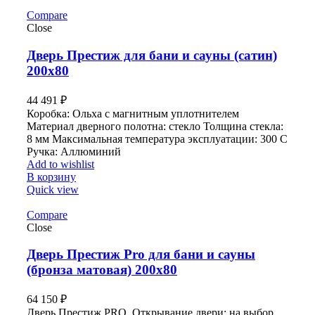
Compare
Close
Дверь Престиж для бани и сауны (сатин)
200х80
44 491
₽
Коробка: Ольха с магнитным уплотнителем
Материал дверного полотна: стекло Толщина стекла:
8 мм Максимальная температура эксплуатации: 300 С
Ручка: Аллюминий
Add to wishlist
В корзину
Quick view
Compare
Close
Дверь Престиж Pro для бани и сауны
(бронза матовая) 200х80
64 150
₽
Дверь Престиж PRO Открывание двери: на выбор