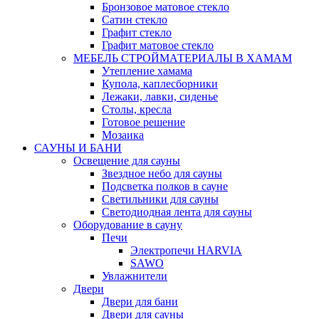
Бронзовое матовое стекло
Сатин стекло
Графит стекло
Графит матовое стекло
МЕБЕЛЬ СТРОЙМАТЕРИАЛЫ В ХАМАМ
Утепление хамама
Купола, каплесборники
Лежаки, лавки, сиденье
Столы, кресла
Готовое решение
Мозаика
САУНЫ И БАНИ
Освещение для сауны
Звездное небо для сауны
Подсветка полков в сауне
Светильники для сауны
Светодиодная лента для сауны
Оборудование в сауну
Печи
Электропечи HARVIA
SAWO
Увлажнители
Двери
Двери для бани
Двери для сауны