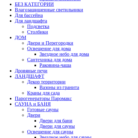
БЕЗ КАТЕГОРИИ
Влагозащищенные светильники
Для бассейна
Для ландшафта
Подсветка
Столбики
ДОМ
Двери и Перегородки
Освещение для дома
Звездное небо для дома
Сантехника для дома
Раковина-чаша
Дровяные печи
ЛАНДШАФТ
Декор территории
Вазоны из гранита
Краны для сада
Парогенераторы Паромакс
САУНА и БАНЯ
Готовые сауны
Двери
Двери для бани
Двери для сауны
Освещение для сауны
Звездное небо для сауны