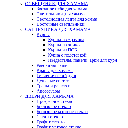
ОСВЕЩЕНИЕ ДЛЯ ХАМАМА
Звездное небо для хамама
Светильники для хамама
Светодиодная лента для хамма
Восточные светильники
САНТЕХНИКА ДЛЯ ХАМАМА
Курны
Курны из мрамора
Курны из оникса
Курны из ПСБ
Курна с подставкой
Пьедесталы, панели, арки для курн
Раковины-чаши
Краны для хамама
Гигиенический душ
Душевые системы
Трапы и решетки
Аксессуары
ДВЕРИ ДЛЯ ХАМАМА
Прозрачное стекло
Бронзовое стекло
Бронзовое матовое стекло
Сатин стекло
Графит стекло
Графит матовое стекло