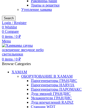
Раковины-чаши
Трапы и решетки
Утепление хамама
Search
Login / Register
0
Wishlist
0
Compare
0
items
/
0
₽
Menu
0
items
/
0
₽
Browse Categories
ХАМАМ
ОБОРУДОВАНИЕ В ХАМАМ
Парогенераторы ГРАНДИС
Парогенераторы HARVIA
Парогенераторы ПАРОМАКС
Душ эмоций ГРАНДИС
Увлажнители ГРАНДИС
Душ впечатлений RAINZ
Станции WDT