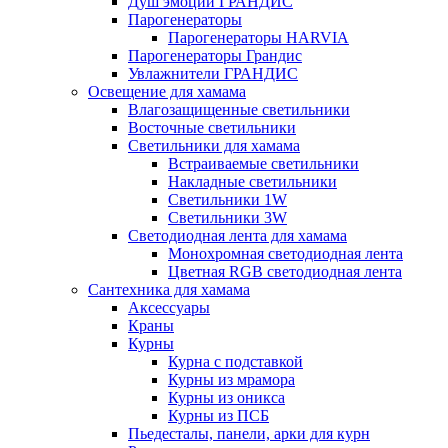
Душ эмоций ГРАНДИС
Парогенераторы
Парогенераторы HARVIA
Парогенераторы Грандис
Увлажнители ГРАНДИС
Освещение для хамама
Влагозащищенные светильники
Восточные светильники
Светильники для хамама
Встраиваемые светильники
Накладные светильники
Светильники 1W
Светильники 3W
Светодиодная лента для хамама
Монохромная светодиодная лента
Цветная RGB светодиодная лента
Сантехника для хамама
Аксессуары
Краны
Курны
Курна с подставкой
Курны из мрамора
Курны из оникса
Курны из ПСБ
Пьедесталы, панели, арки для курн