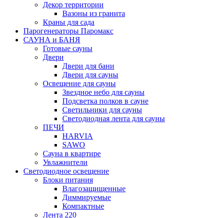
Декор территории
Вазоны из гранита
Краны для сада
Парогенераторы Паромакс
САУНА и БАНЯ
Готовые сауны
Двери
Двери для бани
Двери для сауны
Освещение для сауны
Звездное небо для сауны
Подсветка полков в сауне
Светильники для сауны
Светодиодная лента для сауны
ПЕЧИ
HARVIA
SAWO
Сауна в квартире
Увлажнители
Светодиодное освещение
Блоки питания
Влагозащищенные
Диммируемые
Компактные
Лента 220