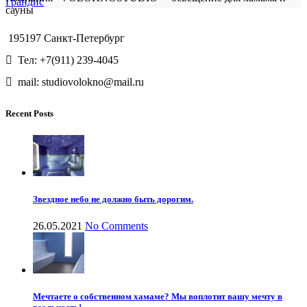
Грандис
сауны
195197 Санкт-Петербург
Тел: +7(911) 239-4045
mail: studiovolokno@mail.ru
Recent Posts
Звездное небо не должно быть дорогим.
26.05.2021
No Comments
Мечтаете о собственном хамаме? Мы воплотит вашу мечту в