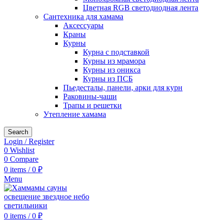
Цветная RGB светодиодная лента
Сантехника для хамама
Аксессуары
Краны
Курны
Курна с подставкой
Курны из мрамора
Курны из оникса
Курны из ПСБ
Пьедесталы, панели, арки для курн
Раковины-чаши
Трапы и решетки
Утепление хамама
Search
Login / Register
0
Wishlist
0
Compare
0
items
/
0
₽
Menu
0
items
/
0
₽