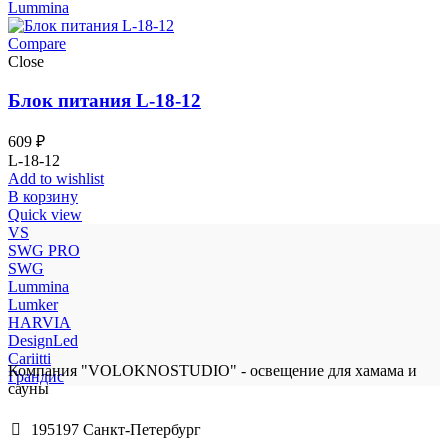
Lummina
Compare
Close
Блок питания L-18-12
609
₽
L-18-12
Add to wishlist
В корзину
Quick view
VS
SWG PRO
SWG
Lummina
Lumker
HARVIA
DesignLed
Cariitti
Компания "VOLOKNOSTUDIO" - освещение для хамама и
Грандис
сауны
195197 Санкт-Петербург