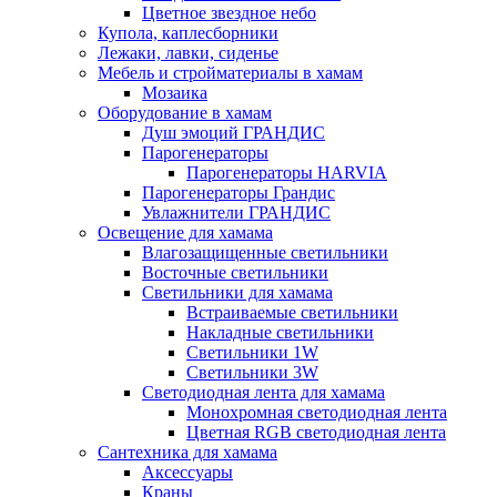
Цветное звездное небо
Купола, каплесборники
Лежаки, лавки, сиденье
Мебель и стройматериалы в хамам
Мозаика
Оборудование в хамам
Душ эмоций ГРАНДИС
Парогенераторы
Парогенераторы HARVIA
Парогенераторы Грандис
Увлажнители ГРАНДИС
Освещение для хамама
Влагозащищенные светильники
Восточные светильники
Светильники для хамама
Встраиваемые светильники
Накладные светильники
Светильники 1W
Светильники 3W
Светодиодная лента для хамама
Монохромная светодиодная лента
Цветная RGB светодиодная лента
Сантехника для хамама
Аксессуары
Краны