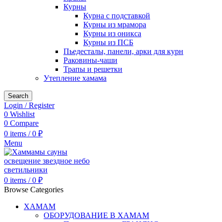
Курны
Курна с подставкой
Курны из мрамора
Курны из оникса
Курны из ПСБ
Пьедесталы, панели, арки для курн
Раковины-чаши
Трапы и решетки
Утепление хамама
Search
Login / Register
0
Wishlist
0
Compare
0
items
/
0
₽
Menu
0
items
/
0
₽
Browse Categories
ХАМАМ
ОБОРУДОВАНИЕ В ХАМАМ