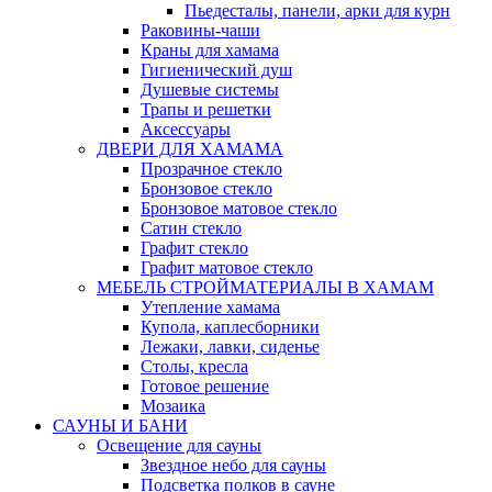
Пьедесталы, панели, арки для курн
Раковины-чаши
Краны для хамама
Гигиенический душ
Душевые системы
Трапы и решетки
Аксессуары
ДВЕРИ ДЛЯ ХАМАМА
Прозрачное стекло
Бронзовое стекло
Бронзовое матовое стекло
Сатин стекло
Графит стекло
Графит матовое стекло
МЕБЕЛЬ СТРОЙМАТЕРИАЛЫ В ХАМАМ
Утепление хамама
Купола, каплесборники
Лежаки, лавки, сиденье
Столы, кресла
Готовое решение
Мозаика
САУНЫ И БАНИ
Освещение для сауны
Звездное небо для сауны
Подсветка полков в сауне