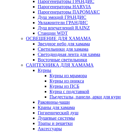
Парогенераторы ГРАНДИС
Парогенераторы HARVIA
Парогенераторы ПАРОМАКС
Душ эмоций ГРАНДИС
Увлажнители ГРАНДИС
Душ впечатлений RAINZ
Станции WDT
ОСВЕЩЕНИЕ ДЛЯ ХАМАМА
Звездное небо для хамама
Светильники для хамама
Светодиодная лента для хамма
Восточные светильники
САНТЕХНИКА ДЛЯ ХАМАМА
Курны
Курны из мрамора
Курны из оникса
Курны из ПСБ
Курна с подставкой
Пьедесталы, панели, арки для курн
Раковины-чаши
Краны для хамама
Гигиенический душ
Душевые системы
Трапы и решетки
Аксессуары