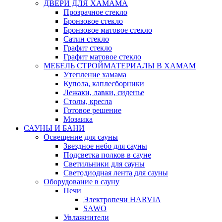
ДВЕРИ ДЛЯ ХАМАМА
Прозрачное стекло
Бронзовое стекло
Бронзовое матовое стекло
Сатин стекло
Графит стекло
Графит матовое стекло
МЕБЕЛЬ СТРОЙМАТЕРИАЛЫ В ХАМАМ
Утепление хамама
Купола, каплесборники
Лежаки, лавки, сиденье
Столы, кресла
Готовое решение
Мозаика
САУНЫ И БАНИ
Освещение для сауны
Звездное небо для сауны
Подсветка полков в сауне
Светильники для сауны
Светодиодная лента для сауны
Оборудование в сауну
Печи
Электропечи HARVIA
SAWO
Увлажнители