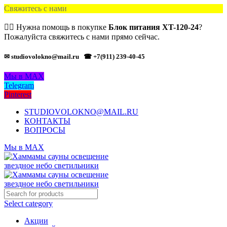
Свяжитесь с нами
🙋‍♂️ Нужна помощь в покупке
Блок питания XT-120-24
?
Пожалуйста свяжитесь с нами прямо сейчас.
✉ studiovolokno@mail.ru
☎ +7(911) 239-40-45
Мы в MAX
Telegram
Pinterest
STUDIOVOLOKNO@MAIL.RU
КОНТАКТЫ
ВОПРОСЫ
Мы в MAX
Select category
Акции