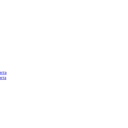
нта
нта