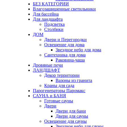
БЕЗ КАТЕГОРИИ
Влагозащищенные светильники
Для бассейна
Для ландшафта
Подсветка
Столбики
ДОМ
Двери и Перегородки
Освещение для дома
Звездное небо для дома
Сантехника для дома
Раковина-чаша
Дровяные печи
ЛАНДШАФТ
Декор территории
Вазоны из гранита
Краны для сада
Парогенераторы Паромакс
САУНА и БАНЯ
Готовые сауны
Двери
Двери для бани
Двери для сауны
Освещение для сауны
Звездное небо для сауны