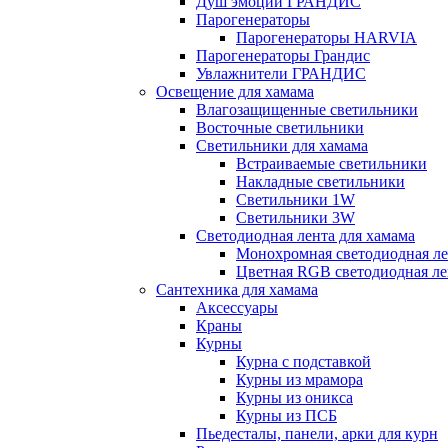
Душ эмоций ГРАНДИС
Парогенераторы
Парогенераторы HARVIA
Парогенераторы Грандис
Увлажнители ГРАНДИС
Освещение для хамама
Влагозащищенные светильники
Восточные светильники
Светильники для хамама
Встраиваемые светильники
Накладные светильники
Светильники 1W
Светильники 3W
Светодиодная лента для хамама
Монохромная светодиодная ле
Цветная RGB светодиодная ле
Сантехника для хамама
Аксессуары
Краны
Курны
Курна с подставкой
Курны из мрамора
Курны из оникса
Курны из ПСБ
Пьедесталы, панели, арки для курн