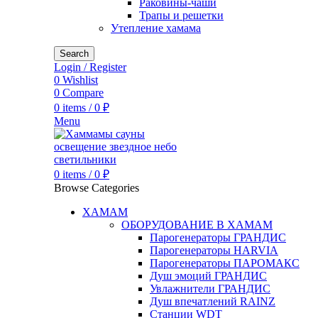
Раковины-чаши
Трапы и решетки
Утепление хамама
Search
Login / Register
0
Wishlist
0
Compare
0
items
/
0
₽
Menu
0
items
/
0
₽
Browse Categories
ХАМАМ
ОБОРУДОВАНИЕ В ХАМАМ
Парогенераторы ГРАНДИС
Парогенераторы HARVIA
Парогенераторы ПАРОМАКС
Душ эмоций ГРАНДИС
Увлажнители ГРАНДИС
Душ впечатлений RAINZ
Станции WDT