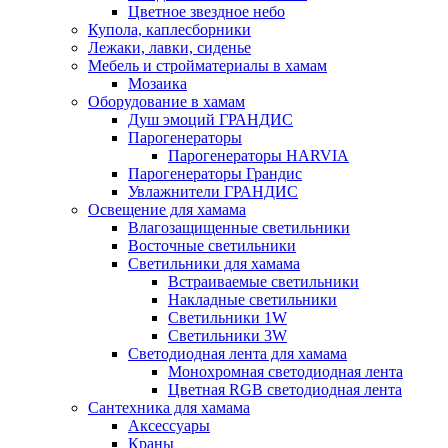
Цветное звездное небо
Купола, каплесборники
Лежаки, лавки, сиденье
Мебель и стройматериалы в хамам
Мозаика
Оборудование в хамам
Душ эмоций ГРАНДИС
Парогенераторы
Парогенераторы HARVIA
Парогенераторы Грандис
Увлажнители ГРАНДИС
Освещение для хамама
Влагозащищенные светильники
Восточные светильники
Светильники для хамама
Встраиваемые светильники
Накладные светильники
Светильники 1W
Светильники 3W
Светодиодная лента для хамама
Монохромная светодиодная лента
Цветная RGB светодиодная лента
Сантехника для хамама
Аксессуары
Краны