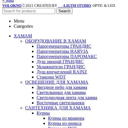
« Мар
VOLOKNO
2021 CREATED BY
-LIGTH STUDIO
. OPTIC & LED.
SV
Search
Menu
Categories
ХАМАМ
ОБОРУДОВАНИЕ В ХАМАМ
Парогенераторы ГРАНДИС
Парогенераторы HARVIA
Парогенераторы ПАРОМАКС
Душ эмоций ГРАНДИС
Увлажнители ГРАНДИС
Душ впечатлений RAINZ
Станции WDT
ОСВЕЩЕНИЕ ДЛЯ ХАМАМА
Звездное небо для хамама
Светильники для хамама
Светодиодная лента для хамма
Восточные светильники
САНТЕХНИКА ДЛЯ ХАМАМА
Курны
Курны из мрамора
Курны из оникса