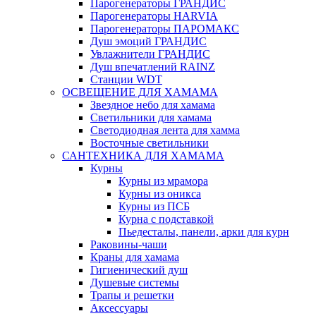
Парогенераторы ГРАНДИС
Парогенераторы HARVIA
Парогенераторы ПАРОМАКС
Душ эмоций ГРАНДИС
Увлажнители ГРАНДИС
Душ впечатлений RAINZ
Станции WDT
ОСВЕЩЕНИЕ ДЛЯ ХАМАМА
Звездное небо для хамама
Светильники для хамама
Светодиодная лента для хамма
Восточные светильники
САНТЕХНИКА ДЛЯ ХАМАМА
Курны
Курны из мрамора
Курны из оникса
Курны из ПСБ
Курна с подставкой
Пьедесталы, панели, арки для курн
Раковины-чаши
Краны для хамама
Гигиенический душ
Душевые системы
Трапы и решетки
Аксессуары