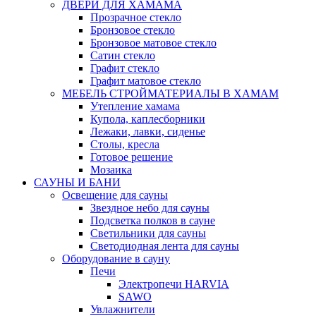
ДВЕРИ ДЛЯ ХАМАМА
Прозрачное стекло
Бронзовое стекло
Бронзовое матовое стекло
Сатин стекло
Графит стекло
Графит матовое стекло
МЕБЕЛЬ СТРОЙМАТЕРИАЛЫ В ХАМАМ
Утепление хамама
Купола, каплесборники
Лежаки, лавки, сиденье
Столы, кресла
Готовое решение
Мозаика
САУНЫ И БАНИ
Освещение для сауны
Звездное небо для сауны
Подсветка полков в сауне
Светильники для сауны
Светодиодная лента для сауны
Оборудование в сауну
Печи
Электропечи HARVIA
SAWO
Увлажнители