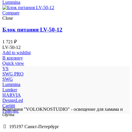
Lummina
Compare
Close
Блок питания LV-50-12
1 721
₽
LV-50-12
Add to wishlist
В корзину
Quick view
VS
SWG PRO
SWG
Lummina
Lumker
HARVIA
DesignLed
Cariitti
Компания "VOLOKNOSTUDIO" - освещение для хамама и
Грандис
сауны
195197 Санкт-Петербург