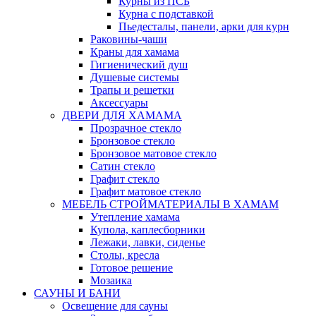
Курны из ПСБ
Курна с подставкой
Пьедесталы, панели, арки для курн
Раковины-чаши
Краны для хамама
Гигиенический душ
Душевые системы
Трапы и решетки
Аксессуары
ДВЕРИ ДЛЯ ХАМАМА
Прозрачное стекло
Бронзовое стекло
Бронзовое матовое стекло
Сатин стекло
Графит стекло
Графит матовое стекло
МЕБЕЛЬ СТРОЙМАТЕРИАЛЫ В ХАМАМ
Утепление хамама
Купола, каплесборники
Лежаки, лавки, сиденье
Столы, кресла
Готовое решение
Мозаика
САУНЫ И БАНИ
Освещение для сауны