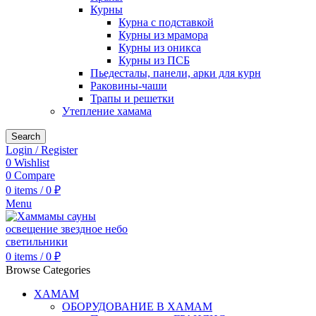
Курны
Курна с подставкой
Курны из мрамора
Курны из оникса
Курны из ПСБ
Пьедесталы, панели, арки для курн
Раковины-чаши
Трапы и решетки
Утепление хамама
Search
Login / Register
0
Wishlist
0
Compare
0
items
/
0
₽
Menu
0
items
/
0
₽
Browse Categories
ХАМАМ
ОБОРУДОВАНИЕ В ХАМАМ