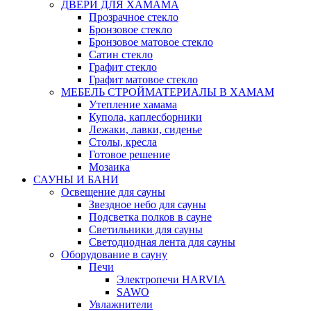
ДВЕРИ ДЛЯ ХАМАМА
Прозрачное стекло
Бронзовое стекло
Бронзовое матовое стекло
Сатин стекло
Графит стекло
Графит матовое стекло
МЕБЕЛЬ СТРОЙМАТЕРИАЛЫ В ХАМАМ
Утепление хамама
Купола, каплесборники
Лежаки, лавки, сиденье
Столы, кресла
Готовое решение
Мозаика
САУНЫ И БАНИ
Освещение для сауны
Звездное небо для сауны
Подсветка полков в сауне
Светильники для сауны
Светодиодная лента для сауны
Оборудование в сауну
Печи
Электропечи HARVIA
SAWO
Увлажнители