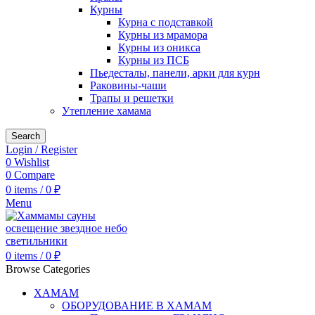
Курны
Курна с подставкой
Курны из мрамора
Курны из оникса
Курны из ПСБ
Пьедесталы, панели, арки для курн
Раковины-чаши
Трапы и решетки
Утепление хамама
Search
Login / Register
0
Wishlist
0
Compare
0
items
/
0
₽
Menu
0
items
/
0
₽
Browse Categories
ХАМАМ
ОБОРУДОВАНИЕ В ХАМАМ