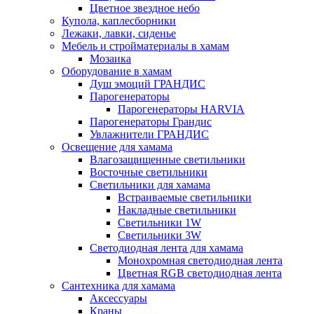
Цветное звездное небо
Купола, каплесборники
Лежаки, лавки, сиденье
Мебель и стройматериалы в хамам
Мозаика
Оборудование в хамам
Душ эмоций ГРАНДИС
Парогенераторы
Парогенераторы HARVIA
Парогенераторы Грандис
Увлажнители ГРАНДИС
Освещение для хамама
Влагозащищенные светильники
Восточные светильники
Светильники для хамама
Встраиваемые светильники
Накладные светильники
Светильники 1W
Светильники 3W
Светодиодная лента для хамама
Монохромная светодиодная лента
Цветная RGB светодиодная лента
Сантехника для хамама
Аксессуары
Краны