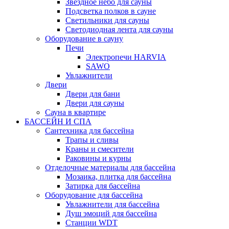
Звездное небо для сауны
Подсветка полков в сауне
Светильники для сауны
Светодиодная лента для сауны
Оборудование в сауну
Печи
Электропечи HARVIA
SAWO
Увлажнители
Двери
Двери для бани
Двери для сауны
Сауна в квартире
БАССЕЙН И СПА
Сантехника для бассейна
Трапы и сливы
Краны и смесители
Раковины и курны
Отделочные материалы для бассейна
Мозаика, плитка для бассейна
Затирка для бассейна
Оборудование для бассейна
Увлажнители для бассейна
Душ эмоций для бассейна
Станции WDT