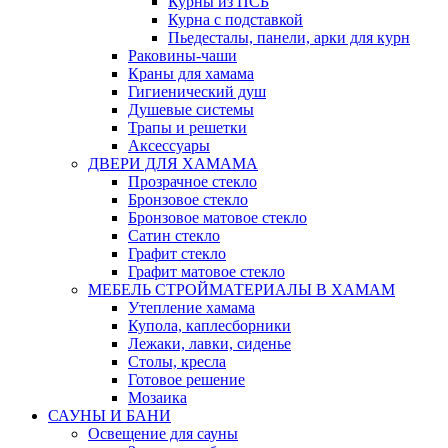
Курны из ПСБ
Курна с подставкой
Пьедесталы, панели, арки для курн
Раковины-чаши
Краны для хамама
Гигиенический душ
Душевые системы
Трапы и решетки
Аксессуары
ДВЕРИ ДЛЯ ХАМАМА
Прозрачное стекло
Бронзовое стекло
Бронзовое матовое стекло
Сатин стекло
Графит стекло
Графит матовое стекло
МЕБЕЛЬ СТРОЙМАТЕРИАЛЫ В ХАМАМ
Утепление хамама
Купола, каплесборники
Лежаки, лавки, сиденье
Столы, кресла
Готовое решение
Мозаика
САУНЫ И БАНИ
Освещение для сауны