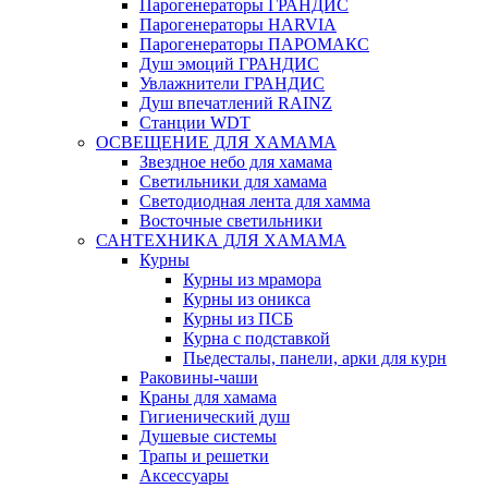
Парогенераторы ГРАНДИС
Парогенераторы HARVIA
Парогенераторы ПАРОМАКС
Душ эмоций ГРАНДИС
Увлажнители ГРАНДИС
Душ впечатлений RAINZ
Станции WDT
ОСВЕЩЕНИЕ ДЛЯ ХАМАМА
Звездное небо для хамама
Светильники для хамама
Светодиодная лента для хамма
Восточные светильники
САНТЕХНИКА ДЛЯ ХАМАМА
Курны
Курны из мрамора
Курны из оникса
Курны из ПСБ
Курна с подставкой
Пьедесталы, панели, арки для курн
Раковины-чаши
Краны для хамама
Гигиенический душ
Душевые системы
Трапы и решетки
Аксессуары