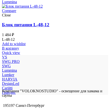
Lummina
Compare
Close
Блок питания L-48-12
1 484
₽
L-48-12
Add to wishlist
В корзину
Quick view
VS
SWG PRO
SWG
Lummina
Lumker
HARVIA
DesignLed
Cariitti
Компания "VOLOKNOSTUDIO" - освещение для хамама и
Грандис
сауны
195197 Санкт-Петербург