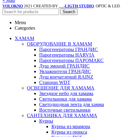
« Мар
VOLOKNO
2021 CREATED BY
-LIGTH STUDIO
. OPTIC & LED.
SV
Search
Menu
Categories
ХАМАМ
ОБОРУДОВАНИЕ В ХАМАМ
Парогенераторы ГРАНДИС
Парогенераторы HARVIA
Парогенераторы ПАРОМАКС
Душ эмоций ГРАНДИС
Увлажнители ГРАНДИС
Душ впечатлений RAINZ
Станции WDT
ОСВЕЩЕНИЕ ДЛЯ ХАМАМА
Звездное небо для хамама
Светильники для хамама
Светодиодная лента для хамма
Восточные светильники
САНТЕХНИКА ДЛЯ ХАМАМА
Курны
Курны из мрамора
Курны из оникса