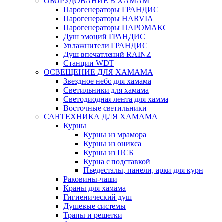
ОБОРУДОВАНИЕ В ХАМАМ
Парогенераторы ГРАНДИС
Парогенераторы HARVIA
Парогенераторы ПАРОМАКС
Душ эмоций ГРАНДИС
Увлажнители ГРАНДИС
Душ впечатлений RAINZ
Станции WDT
ОСВЕЩЕНИЕ ДЛЯ ХАМАМА
Звездное небо для хамама
Светильники для хамама
Светодиодная лента для хамма
Восточные светильники
САНТЕХНИКА ДЛЯ ХАМАМА
Курны
Курны из мрамора
Курны из оникса
Курны из ПСБ
Курна с подставкой
Пьедесталы, панели, арки для курн
Раковины-чаши
Краны для хамама
Гигиенический душ
Душевые системы
Трапы и решетки