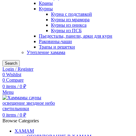
Краны
Курны
Курна с подставкой
Курны из мрамора
Курны из оникса
Курны из ПСБ
Пьедесталы, панели, арки для курн
Раковины-чаши
Трапы и решетки
Утепление хамама
Search
Login / Register
0
Wishlist
0
Compare
0
items
/
0
₽
Menu
0
items
/
0
₽
Browse Categories
ХАМАМ