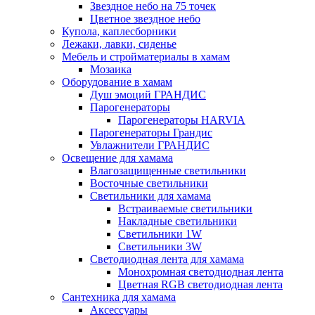
Звездное небо на 75 точек
Цветное звездное небо
Купола, каплесборники
Лежаки, лавки, сиденье
Мебель и стройматериалы в хамам
Мозаика
Оборудование в хамам
Душ эмоций ГРАНДИС
Парогенераторы
Парогенераторы HARVIA
Парогенераторы Грандис
Увлажнители ГРАНДИС
Освещение для хамама
Влагозащищенные светильники
Восточные светильники
Светильники для хамама
Встраиваемые светильники
Накладные светильники
Светильники 1W
Светильники 3W
Светодиодная лента для хамама
Монохромная светодиодная лента
Цветная RGB светодиодная лента
Сантехника для хамама
Аксессуары