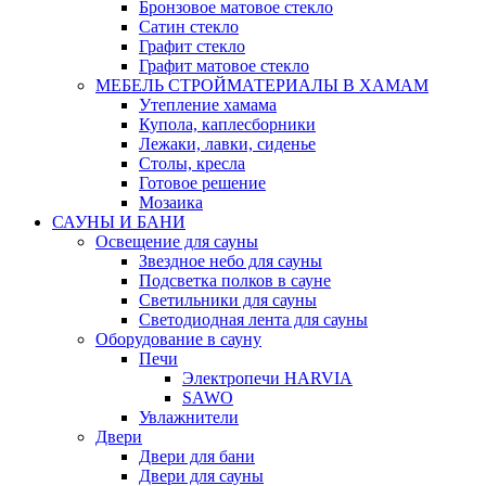
Бронзовое матовое стекло
Сатин стекло
Графит стекло
Графит матовое стекло
МЕБЕЛЬ СТРОЙМАТЕРИАЛЫ В ХАМАМ
Утепление хамама
Купола, каплесборники
Лежаки, лавки, сиденье
Столы, кресла
Готовое решение
Мозаика
САУНЫ И БАНИ
Освещение для сауны
Звездное небо для сауны
Подсветка полков в сауне
Светильники для сауны
Светодиодная лента для сауны
Оборудование в сауну
Печи
Электропечи HARVIA
SAWO
Увлажнители
Двери
Двери для бани
Двери для сауны