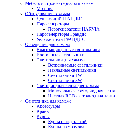
Мебель и стройматериалы в хамам
Мозаика
Оборудование в хамам
Душ эмоций ГРАНДИС
Парогенераторы
Парогенераторы HARVIA
Парогенераторы Грандис
Увлажнители ГРАНДИС
Освещение для хамама
Влагозащищенные светильники
Восточные светильники
Светильники для хамама
Встраиваемые светильники
Накладные светильники
Светильники 1W
Светильники 3W
Светодиодная лента для хамама
Монохромная светодиодная лента
Цветная RGB светодиодная лента
Сантехника для хамама
Аксессуары
Краны
Курны
Курна с подставкой
Курны из мрамора