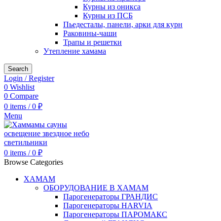
Курны из оникса
Курны из ПСБ
Пьедесталы, панели, арки для курн
Раковины-чаши
Трапы и решетки
Утепление хамама
Search
Login / Register
0
Wishlist
0
Compare
0
items
/
0
₽
Menu
0
items
/
0
₽
Browse Categories
ХАМАМ
ОБОРУДОВАНИЕ В ХАМАМ
Парогенераторы ГРАНДИС
Парогенераторы HARVIA
Парогенераторы ПАРОМАКС