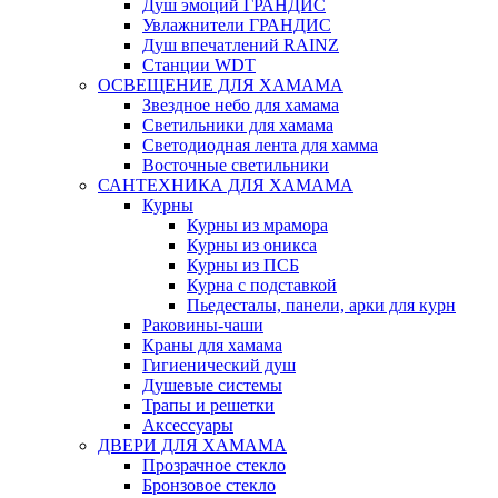
Душ эмоций ГРАНДИС
Увлажнители ГРАНДИС
Душ впечатлений RAINZ
Станции WDT
ОСВЕЩЕНИЕ ДЛЯ ХАМАМА
Звездное небо для хамама
Светильники для хамама
Светодиодная лента для хамма
Восточные светильники
САНТЕХНИКА ДЛЯ ХАМАМА
Курны
Курны из мрамора
Курны из оникса
Курны из ПСБ
Курна с подставкой
Пьедесталы, панели, арки для курн
Раковины-чаши
Краны для хамама
Гигиенический душ
Душевые системы
Трапы и решетки
Аксессуары
ДВЕРИ ДЛЯ ХАМАМА
Прозрачное стекло
Бронзовое стекло