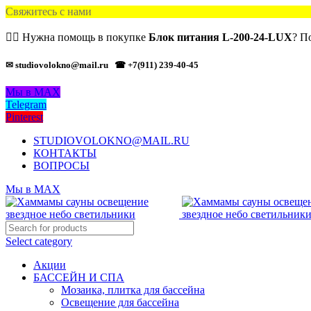
Свяжитесь с нами
🙋‍♂️ Нужна помощь в покупке
Блок питания L-200-24-LUX
? П
✉ studiovolokno@mail.ru
☎ +7(911) 239-40-45
Мы в MAX
Telegram
Pinterest
STUDIOVOLOKNO@MAIL.RU
КОНТАКТЫ
ВОПРОСЫ
Мы в MAX
Select category
Акции
БАССЕЙН И СПА
Мозаика, плитка для бассейна
Освещение для бассейна