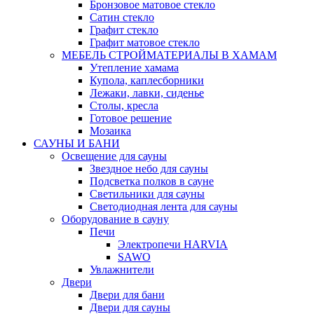
Бронзовое матовое стекло
Сатин стекло
Графит стекло
Графит матовое стекло
МЕБЕЛЬ СТРОЙМАТЕРИАЛЫ В ХАМАМ
Утепление хамама
Купола, каплесборники
Лежаки, лавки, сиденье
Столы, кресла
Готовое решение
Мозаика
САУНЫ И БАНИ
Освещение для сауны
Звездное небо для сауны
Подсветка полков в сауне
Светильники для сауны
Светодиодная лента для сауны
Оборудование в сауну
Печи
Электропечи HARVIA
SAWO
Увлажнители
Двери
Двери для бани
Двери для сауны