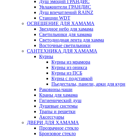
Душ эмоций ГРАНДИС
Увлажнители ГРАНДИС
Душ впечатлений RAINZ
Станции WDT
ОСВЕЩЕНИЕ ДЛЯ ХАМАМА
Звездное небо для хамама
Светильники для хамама
Светодиодная лента для хамма
Восточные светильники
САНТЕХНИКА ДЛЯ ХАМАМА
Курны
Курны из мрамора
Курны из оникса
Курны из ПСБ
Курна с подставкой
Пьедесталы, панели, арки для курн
Раковины-чаши
Краны для хамама
Гигиенический душ
Душевые системы
Трапы и решетки
Аксессуары
ДВЕРИ ДЛЯ ХАМАМА
Прозрачное стекло
Бронзовое стекло