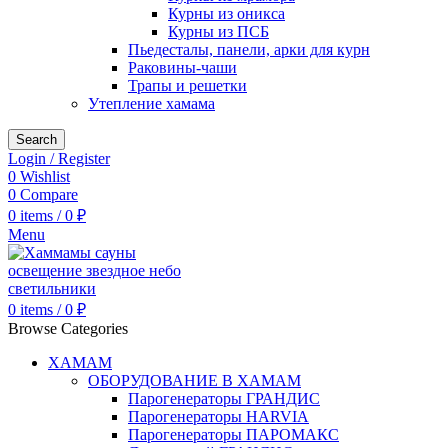
Курны из оникса
Курны из ПСБ
Пьедесталы, панели, арки для курн
Раковины-чаши
Трапы и решетки
Утепление хамама
Search
Login / Register
0
Wishlist
0
Compare
0
items
/
0
₽
Menu
0
items
/
0
₽
Browse Categories
ХАМАМ
ОБОРУДОВАНИЕ В ХАМАМ
Парогенераторы ГРАНДИС
Парогенераторы HARVIA
Парогенераторы ПАРОМАКС