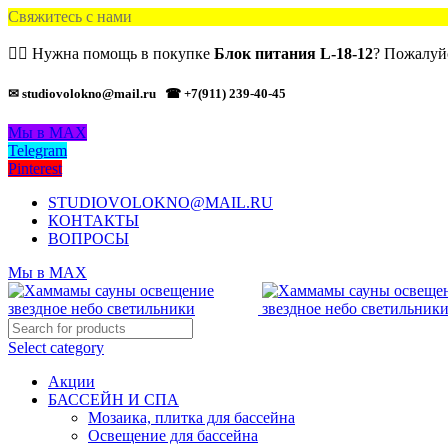
Свяжитесь с нами
🙋‍♂️ Нужна помощь в покупке
Блок питания L-18-12
? Пожалуйс
✉ studiovolokno@mail.ru
☎ +7(911) 239-40-45
Мы в MAX
Telegram
Pinterest
STUDIOVOLOKNO@MAIL.RU
КОНТАКТЫ
ВОПРОСЫ
Мы в MAX
Select category
Акции
БАССЕЙН И СПА
Мозаика, плитка для бассейна
Освещение для бассейна