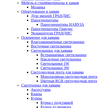
Мебель и стройматериалы в хамам
Мозаика
Оборудование в хамам
Душ эмоций ГРАНДИС
Парогенераторы
Парогенераторы HARVIA
Парогенераторы Грандис
Увлажнители ГРАНДИС
Освещение для хамама
Влагозащищенные светильники
Восточные светильники
Светильники для хамама
Встраиваемые светильники
Накладные светильники
Светильники 1W
Светильники 3W
Светодиодная лента для хамама
Монохромная светодиодная лента
Цветная RGB светодиодная лента
Сантехника для хамама
Аксессуары
Краны
Курны
Курна с подставкой
Курны из мрамора